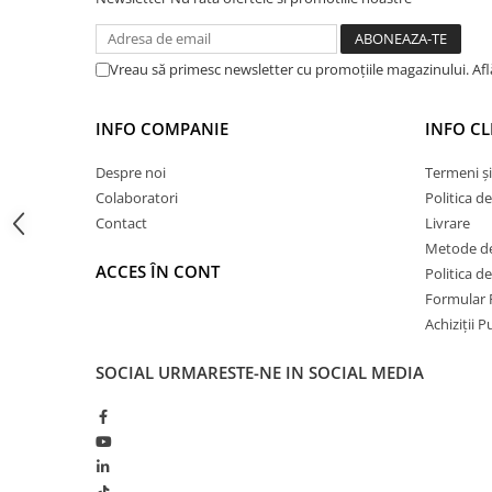
Hidroizolații Lichide
Hidroizolații Bituminoase
Vreau să primesc newsletter cu promoțiile magazinului. Af
Hidrofobizare și Tratamente
Tencuieli și Betoane
INFO COMPANIE
INFO CL
Amorse Tencuieli
Pardoseli și Nivelare Suport
Despre noi
Termeni și
Colaboratori
Politica d
Nivelare Grosieră
Contact
Livrare
Nivelare în Strat Subțire
Metode de
Rașini Reparații Fisuri Șapă
ACCES ÎN CONT
Politica d
Aditivi pentru Șape
Formular 
Amorse și Promotori de Aderență
Achiziții 
Stabilizare Suport
Aditivi pentru Betoane și Mortare
SOCIAL
URMARESTE-NE IN SOCIAL MEDIA
Profile Tencuieli și Glet
Profile Glet
Profile Tencuieli