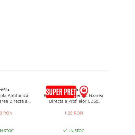
röfilu
pröfilu
plă Antifonică
Bridă Multiplă pentru Fixarea
Bridă Mult
area Directă a
Directă a Profilelor CD60
Directă
r CD60 125mm
120mm
29 RON
1,28 RON
IN STOC
IN STOC