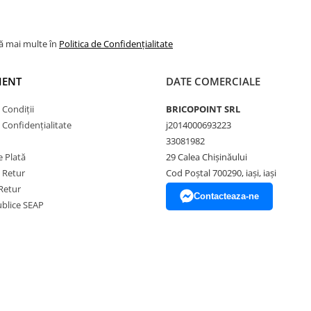
lă mai multe în
Politica de Confidențialitate
IENT
DATE COMERCIALE
 Condiții
BRICOPOINT SRL
e Confidențialitate
j2014000693223
33081982
 Plată
29 Calea Chișinăului
e Retur
Cod Poștal 700290, iași, iași
Retur
Contacteaza-ne
Publice SEAP