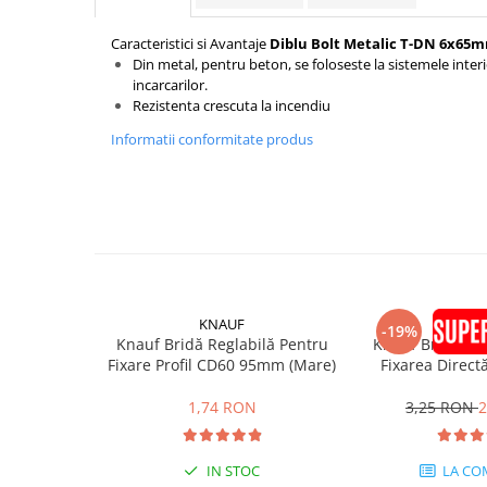
Mascare
Caracteristici si Avantaje
Diblu Bolt Metalic T-DN 6x65m
Garnituri Adezive Uși Ferestre
Din metal, pentru beton, se foloseste la sistemele inte
Gips Carton
incarcarilor.
Rezistenta crescuta la incendiu
Șuruburi Gips Carton
Piese pentru CD si UA
Informatii conformitate produs
Benzi Gips Carton
Dibluri Gips Carton
Profile Gips Carton
Ipsos îmbinare Gips Carton
Plăci Gips Carton
Acoperiri Elastice, Textile și din
KNAUF
KNA
Lemn
-19%
Knauf Bridă Reglabilă Pentru
Knauf Bridă Mu
Adezivi Acoperiri Elastice și Textile
Fixare Profil CD60 95mm (Mare)
Fixarea Directă
CD60 2
Adezivi Parchet și Lemn
1,74 RON
3,25 RON
2
Produse pentru Curățare
Colțare Protecție
IN STOC
LA CO
Profile Baie