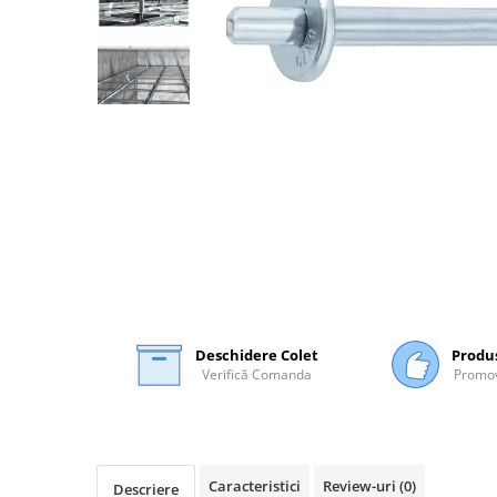
Plasă Armare
Plasă Termoizolație
Plasă Tencuieli și Șape
Alte Plase
Doze și Platforme
Adezivi Termoizolații
Benzi Adezive
Barieră de Vapori
Etanșare Străpungeri
Folie Difuzie Anticondens
Vată Minerală
Deschidere Colet
Produ
Vată Bazaltică
Verifică Comanda
Promov
Polistiren Expandat & Extrudat
Finisaje
Accesorii Finisaje
Caracteristici
Review-uri
(0)
Uși de Vizitare
Descriere