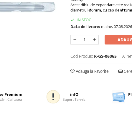
Acest diblu de expandare este realiz
diametrul
Ø6mm
, cu cap de
Ø15m
IN STOC
Data de livrare:
maine, 07.08.2026
ADAUG
Cod Produs:
R-GS-06065
Ai ne
Adauga la Favorite
Cere 
se Premium
infO
Pl
ăm Calitatea
Suport Tehnic