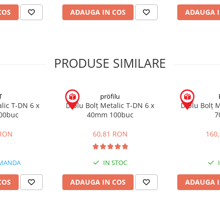
COS
ADAUGA IN COS
ADAUGA I
PRODUSE SIMILARE
T
pröfilu
lic T-DN 6 x
Diblu Bolț Metalic T-DN 6 x
Diblu Bolț M
00buc
40mm 100buc
7
 RON
60,81 RON
160
MANDA
IN STOC
COS
ADAUGA IN COS
ADAUGA I