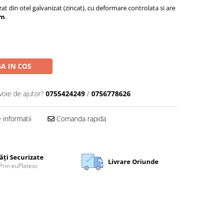
at din otel galvanizat (zincat), cu deformare controlata si are
m
.
A IN COS
voie de ajutor?
0755424249
/
0756778626
informatii
Comanda rapida
ăți Securizate
Livrare Oriunde
Prin euPlatesc