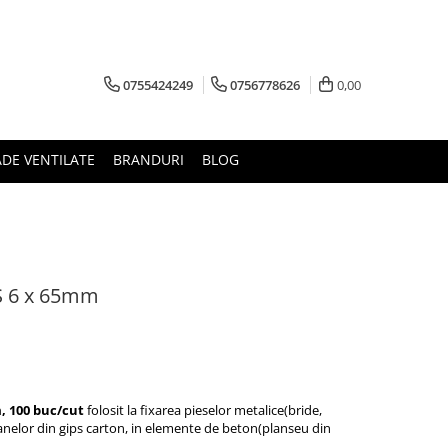
0755424249
0756778626
0,00
ADE VENTILATE
BRANDURI
BLOG
GS 6 x 65mm
, 100 buc/cut
folosit la fixarea pieselor metalice(bride,
avanelor din gips carton, in elemente de beton(planseu din