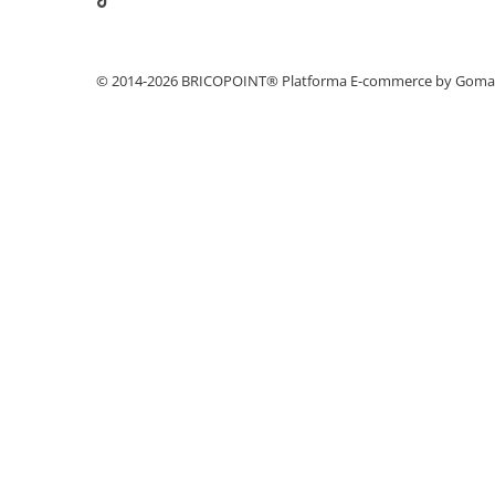
Profile Betoane
Reparare Beton, Subturnări și
Ancorări
© 2014-2026 BRICOPOINT®
Platforma E-commerce by Gom
Mortare Speciale
Gleturi
Decorative
Profile Decorative
Ancadramente Uși și Ferestre
Solbancuri / Pervaze
Termosistem Decorativ
Brâuri Decorative
Scafe pentru Led
Cornișe
Plinte
Panouri Decorative 3D
Accesorii Montaj
Glafuri