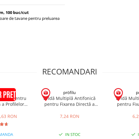
m, 100 buc/cut
rioare de tavane pentru preluarea
RECOMANDARI
UF
pröfilu
p
ltiplă pentru
Bridă Multiplă Antifonică
Bridă Multi
 a Profilelor
pentru Fixarea Directă a
pentru Fix
00mm
Profilelor CD60 200mm
Profilelo
,63 RON
7,24 RON
6,
MANDA
IN STOC