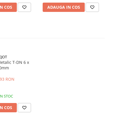
N COS
ADAUGA IN COS
ADAUG
EJOT
etalic T-DN 6 x
0mm
,93 RON
IN STOC
N COS