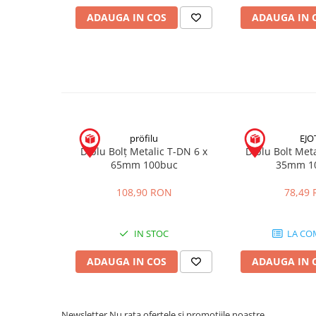
ADAUGA IN COS
ADAUGA IN 
Placări Ceramice și din Piatră
Profile Dilatatie
Chituri de Rosturi
Distanțiere si Pene pentru Nivelare
Adezivi
Produse pentru Curățare
Latex pentru Adezivi și Chituri
pröfilu
EJO
Hidroizolații
Diblu Bolț Metalic T-DN 6 x
Diblu Bolt Meta
65mm 100buc
35mm 1
Accesorii Hidroizolații
Etanșanți Elastici și Adezivi
108,90 RON
78,49
Etanșanți
Adezivi și Etanșanți
IN STOC
LA CO
Fund de Rost
ADAUGA IN COS
ADAUGA IN 
Benzi de Etanșare
Impermeabilizări Suprafețe
Hidroizolații Flexibile
Newsletter
Nu rata ofertele si promotiile noastre