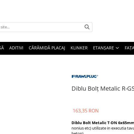
SĂ
ADITIVI
CĂRĂMIDĂ PLACAJ
KLINKER
ETANȘARE
FAȚ
Diblu Bolț Metalic R-
163,35 RON
Diblu Bolt Metalic T-DN 6x65mm
nonius etc) utilizate in executia t
beton).