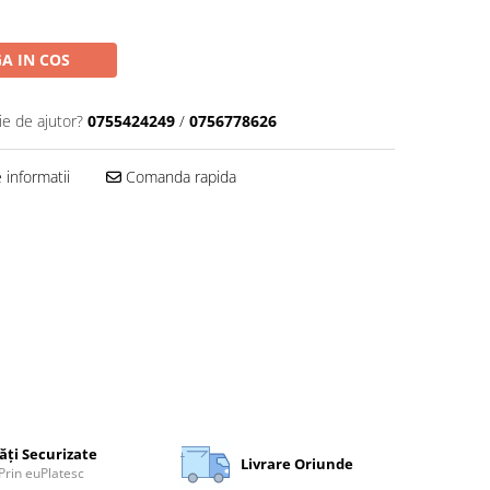
A IN COS
ie de ajutor?
0755424249
/
0756778626
informatii
Comanda rapida
ăți Securizate
Livrare Oriunde
Prin euPlatesc