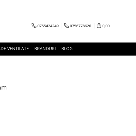
0755424249
0756778626
0,00
ADE VENTILATE
BRANDURI
BLOG
0mm