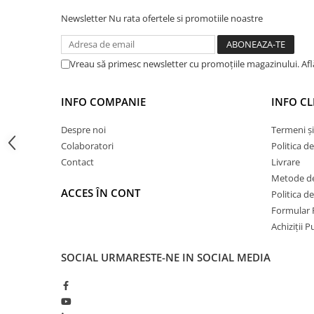
Hidroizolații Lichide
Newsletter
Nu rata ofertele si promotiile noastre
Hidroizolații Bituminoase
Hidrofobizare și Tratamente
Vreau să primesc newsletter cu promoțiile magazinului. Af
Tencuieli și Betoane
Amorse Tencuieli
INFO COMPANIE
INFO CL
Pardoseli și Nivelare Suport
Nivelare Grosieră
Despre noi
Termeni și
Nivelare în Strat Subțire
Colaboratori
Politica d
Contact
Livrare
Rașini Reparații Fisuri Șapă
Metode de
Aditivi pentru Șape
ACCES ÎN CONT
Politica d
Amorse și Promotori de Aderență
Formular 
Stabilizare Suport
Achiziții 
Aditivi pentru Betoane și Mortare
SOCIAL
URMARESTE-NE IN SOCIAL MEDIA
Profile Tencuieli și Glet
Profile Glet
Profile Tencuieli