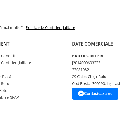
lă mai multe în
Politica de Confidențialitate
IENT
DATE COMERCIALE
 Condiții
BRICOPOINT SRL
e Confidențialitate
j2014000693223
33081982
 Plată
29 Calea Chișinăului
e Retur
Cod Poștal 700290, iași, iași
Retur
Contacteaza-ne
Publice SEAP