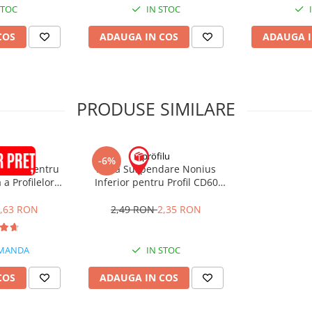
STOC
IN STOC
COS
ADAUGA IN COS
ADAUGA I
PRODUSE SIMILARE
UF
pröfilu
-6%
ltiplă pentru
Piesă Suspendare Nonius
 a Profilelor
Inferior pentru Profil CD60
00mm
135mm
,63 RON
2,49 RON
2,35 RON
MANDA
IN STOC
COS
ADAUGA IN COS