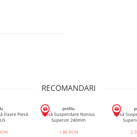
RECOMANDARI
lu
pröfilu
p
ță Fixare Piesă
Piesă Suspendare Nonius
Piesă Susp
US
Superior 240mm
Super
 RON
1,86 RON
2,