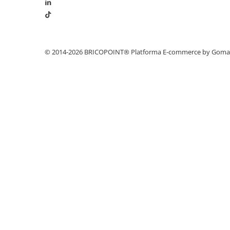
Profile Betoane
Reparare Beton, Subturnări și
Ancorări
Mortare Speciale
© 2014-2026 BRICOPOINT®
Platforma E-commerce by Gom
Gleturi
Decorative
Profile Decorative
Ancadramente Uși și Ferestre
Solbancuri / Pervaze
Termosistem Decorativ
Brâuri Decorative
Scafe pentru Led
Cornișe
Plinte
Panouri Decorative 3D
Accesorii Montaj
Glafuri