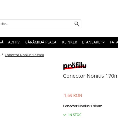
SĂ
ADITIVI
CĂRĂMIDĂ PLACAJ
KLINKER
ETANȘARE
FAȚ
A /
Conector Nonius 170mm
Conector Nonius 17
1,69 RON
Conector Nonius 170mm
IN STOC