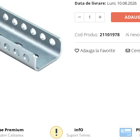
Data de livrare:
Luni, 10.08.2026
ADAUG
Cod Produs:
21101978
Ai nevo
Adauga la Favorite
Cere 
se Premium
infO
Pl
ăm Calitatea
Suport Tehnic