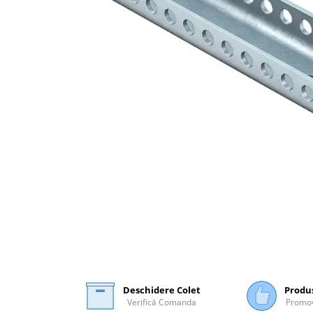
Plasă Armare
Plasă Termoizolație
Plasă Tencuieli și Șape
Alte Plase
Doze și Platforme
Adezivi Termoizolații
Benzi Adezive
Barieră de Vapori
Etanșare Străpungeri
Folie Difuzie Anticondens
Vată Minerală
Vată Bazaltică
Polistiren Expandat & Extrudat
Finisaje
Accesorii Finisaje
Deschidere Colet
Produ
Verifică Comanda
Promov
Uși de Vizitare