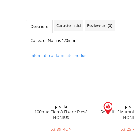
Mascare
Garnituri Adezive Uși Ferestre
Gips Carton
Caracteristici
Review-uri
(0)
Descriere
Șuruburi Gips Carton
Piese pentru CD si UA
Conector Nonius 170mm
Benzi Gips Carton
Dibluri Gips Carton
Informatii conformitate produs
Profile Gips Carton
Ipsos îmbinare Gips Carton
Plăci Gips Carton
Acoperiri Elastice, Textile și din
Lemn
Adezivi Acoperiri Elastice și Textile
pröfilu
pröfi
Adezivi Parchet și Lemn
100buc Clemă Fixare Piesă
Set Știft Siguran
Produse pentru Curățare
NONIUS
NONI
Colțare Protecție
53,89 RON
53,25
Profile Baie