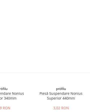
röfilu
pröfilu
endare Nonius
Piesă Suspendare Nonius
Piesă S
ior 340mm
Superior 440mm
Inferior
39 RON
3,02 RON