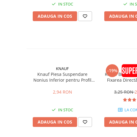
IN STOC
IN 
Placări Ceramice și din Piatră
ADAUGA IN COS
ADAUGA IN 
Profile Dilatatie
Chituri de Rosturi
Distanțiere si Pene pentru Nivelare
Adezivi
Produse pentru Curățare
Latex pentru Adezivi și Chituri
Hidroizolații
KNAUF
KNA
-19%
Accesorii Hidroizolații
Knauf Piesa Suspendare
Knauf Bridă Mu
Nonius Inferior pentru Profil
Fixarea Directă
Etanșanți Elastici și Adezivi
CD60 12cm
CD60 2
2,94 RON
3,25 RON
2
Etanșanți
Adezivi și Etanșanți
Fund de Rost
IN STOC
LA CO
Benzi de Etanșare
ADAUGA IN COS
ADAUGA IN 
Impermeabilizări Suprafețe
Hidroizolații Flexibile