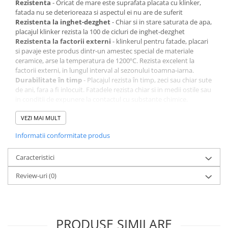
Rezistenta
- Oricat de mare este suprafata placata cu klinker,
fatada nu se deterioreaza si aspectul ei nu are de suferit
Rezistenta la inghet-dezghet
- Chiar si in stare saturata de apa,
placajul klinker rezista la 100 de cicluri de inghet-dezghet
Rezistenta la factorii externi
- klinkerul pentru fatade, placari
si pavaje este produs dintr-un amestec special de materiale
ceramice, arse la temperatura de 1200ºC. Rezista excelent la
factorii externi, in lungul interval al sezonului toamna-iarna.
Durabilitate în timp
- Placajul rezista în timp, zeci sau chiar sute
de ani, fara a fi inlocuit. Fatadele rezista chiar si in medii ostile sau
in conditii de expunere la contactul cu substante chimice.
Absorbtie mica de apa
- Placajul klinker are o capacitate mica de
absorbtie de apa[3%], deci are o rezistenta ridicata la inghet-
VEZI MAI MULT
dezghet.
Informatii conformitate produs
Intreţinere usoara
- Fatada nu isi pierde din culoare odata cu
trecerea anilor, nu necesita inlocuire partiala sau totala si nici alte
operatii de mentenanta, ca in cazul tencuielilor.
Caracteristici
Permite difuzia vaporilor de apa
- Peretii respira, evitand
Review-uri
(0)
aparitia mucegaiului la interior si asigurand sanatatea intregii
familii.
Material ecologic
- Klinkerul este fabricat 100% din materiale
naturale. In procesul de fabricatie se folosesc doar argila, apa, foc,
aer si pasiune.
PRODUSE SIMILARE
Aspect aparte
- O gamă foarte variată de culori oferă posibilităţi