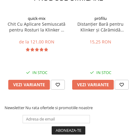
nelimitate de cromatică şi design.
- Ușor de utilizat în combinație cu alte materiale, cum
ar fi lemnul, sticla, profilele decorative sau aluminiul.
quick-mix
pröfilu
Chit Cu Aplicare Semiuscată
Distanțier Bară pentru
pentru Rosturi la Klinker și
Klinker și Cărămidă
Cărămidă Aparentă FM
Aparentă 2m
30kg
de la 121,00 RON
15,25 RON
IN STOC
IN STOC
VEZI VARIANTE
VEZI VARIANTE
Newsletter
Nu rata ofertele si promotiile noastre