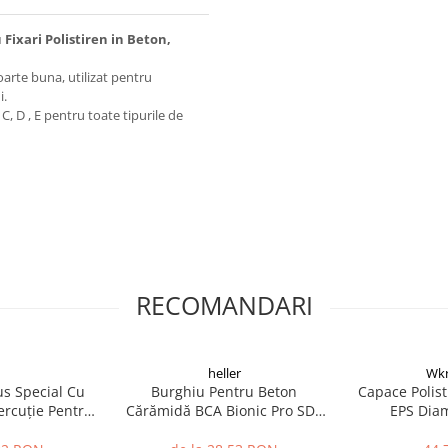
ixari Polistiren in Beton,
foarte buna, utilizat pentru
i.
C, D , E pentru toate tipurile de
RECOMANDARI
heller
Wkr
us Special Cu
Burghiu Pentru Beton
Capace Polist
ercuție Pentru
Cărămidă BCA Bionic Pro SDS
EPS Dia
midă Porotherm
PLUS 100 / 160 x 10mm