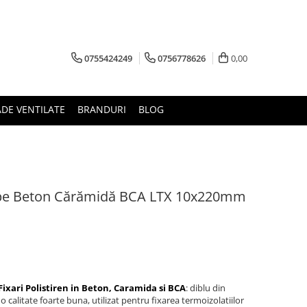
0755424249
0756778626
0,00
ADE VENTILATE
BRANDURI
BLOG
en pe Beton Cărămidă BCA LTX 10x220mm
ixari Polistiren in Beton, Caramida si BCA
: diblu din
o calitate foarte buna, utilizat pentru fixarea termoizolatiilor