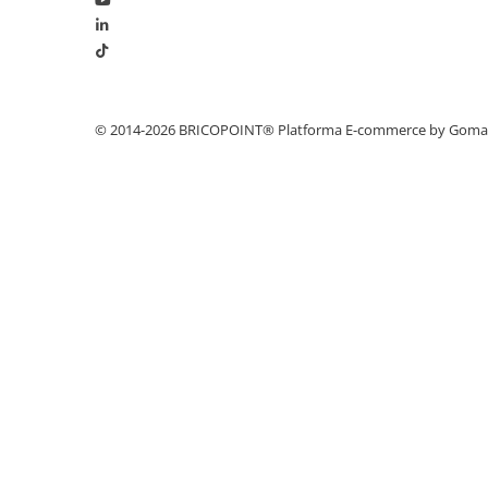
Profile Betoane
Reparare Beton, Subturnări și
Ancorări
Mortare Speciale
Gleturi
© 2014-2026 BRICOPOINT®
Platforma E-commerce by Gom
Decorative
Profile Decorative
Ancadramente Uși și Ferestre
Solbancuri / Pervaze
Termosistem Decorativ
Brâuri Decorative
Scafe pentru Led
Cornișe
Plinte
Panouri Decorative 3D
Accesorii Montaj
Glafuri