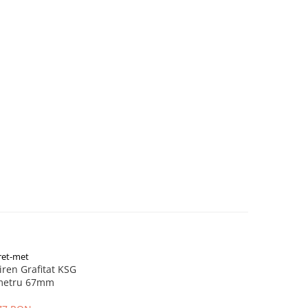
et-met
iren Grafitat KSG
metru 67mm