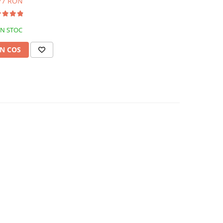
77 RON
IN STOC
N COS