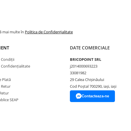
lă mai multe în
Politica de Confidențialitate
IENT
DATE COMERCIALE
 Condiții
BRICOPOINT SRL
e Confidențialitate
j2014000693223
33081982
 Plată
29 Calea Chișinăului
e Retur
Cod Poștal 700290, iași, iași
Retur
Contacteaza-ne
Publice SEAP