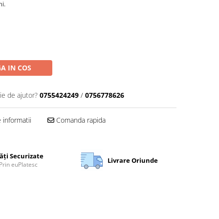
i.
A IN COS
ie de ajutor?
0755424249
/
0756778626
informatii
Comanda rapida
ăți Securizate
Livrare Oriunde
Prin euPlatesc