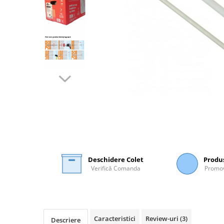
Plasă Armare
Plasă Termoizolație
Plasă Tencuieli și Șape
Alte Plase
Doze și Platforme
Adezivi Termoizolații
Benzi Adezive
Barieră de Vapori
Etanșare Străpungeri
Folie Difuzie Anticondens
Vată Minerală
Deschidere Colet
Produ
Vată Bazaltică
Verifică Comanda
Promov
Polistiren Expandat & Extrudat
Finisaje
Accesorii Finisaje
Caracteristici
Review-uri
(3)
Descriere
Uși de Vizitare