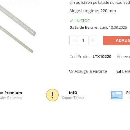
din polistiren pe fatade noi sau vech
Alege Lungime
:
220 mm
IN STOC
Data de livrare:
Luni, 10.08.2026
ADAUG
Cod Produs:
LTX10220
Ai nevo
Adauga la Favorite
Cere 
se Premium
infO
Pl
ăm Calitatea
Suport Tehnic