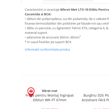
Mascare
Caracteristici si avantaje
Wkret-Met LTX-10 Diblu Pentru F
Garnituri Adezive Uși Ferestre
Caramida si BCA:
Gips Carton
• dibluri din polipropilena, cui din poliamida, de o calitate 
fixarea termoizilatiilor din polistiren pe fatade noi sau vech
Șuruburi Gips Carton
• diblu cu percutie, cu Agrement Tehnic ETA, categoria A, B, 
Piese pentru CD si UA
material suport.
*
• adancime de ancorare 30mm, 60mm
Benzi Gips Carton
* in cazul fixarilor pe suport BCA
Dibluri Gips Carton
Informatii conformitate produs
Profile Gips Carton
Ipsos îmbinare Gips Carton
Plăci Gips Carton
Acoperiri Elastice, Textile și din
Lemn
Adezivi Acoperiri Elastice și Textile
Adezivi Parchet și Lemn
Wkret-met
Produse pentru Curățare
Freză pentru Montaj îngropat
Burghiu SDS Pl
Dibluri WK-FT 67mm
Acționare Fără P
Colțare Protecție
Bolțari și Cără
Profile Baie