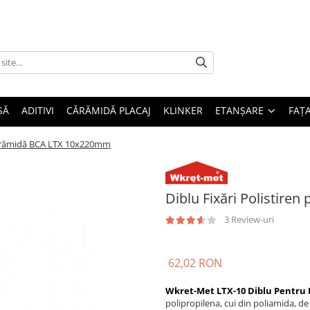
SĂ
ADITIVI
CĂRĂMIDĂ PLACAJ
KLINKER
ETANȘARE
FAȚ
 Cărămidă BCA LTX 10x220mm
Diblu Fixări Polistir
3 Review-uri
62,02 RON
Wkret-Met LTX-10 Diblu Pentru F
polipropilena, cui din poliamida, de 