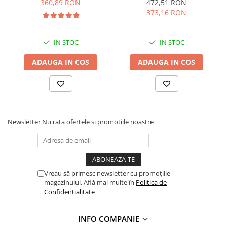
Profile Betoane
25mp/rolă
1x50m 50mp/rolă
360,89 RON
472,51 RON
373,16 RON
Reparare Beton, Subturnări și
Ancorări
Mortare Speciale
IN STOC
IN STOC
Gleturi
ADAUGA IN COS
ADAUGA IN COS
Decorative
Profile Decorative
Ancadramente Uși și Ferestre
Solbancuri / Pervaze
Newsletter
Nu rata ofertele si promotiile noastre
Termosistem Decorativ
Brâuri Decorative
Scafe pentru Led
Cornișe
Vreau să primesc newsletter cu promoțiile
Plinte
magazinului. Află mai multe în
Politica de
Confidențialitate
Panouri Decorative 3D
Accesorii Montaj
INFO COMPANIE
Glafuri