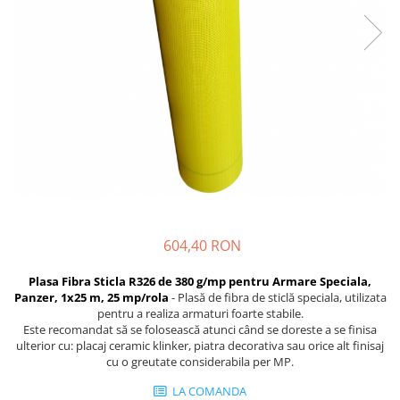
Plasă Armare
Plasă Termoizolație
Plasă Tencuieli și Șape
Alte Plase
Doze și Platforme
Adezivi Termoizolații
Benzi Adezive
Barieră de Vapori
Etanșare Străpungeri
Folie Difuzie Anticondens
604,40 RON
Vată Minerală
Plasa Fibra Sticla R326 de 380 g/mp pentru Armare Speciala,
Vată Bazaltică
Panzer, 1x25 m, 25 mp/rola
- Plasă de fibra de sticlă speciala, utilizata
pentru a realiza armaturi foarte stabile.
Polistiren Expandat & Extrudat
Este recomandat să se folosească atunci când se doreste a se finisa
Finisaje
ulterior cu: placaj ceramic klinker, piatra decorativa sau orice alt finisaj
cu o greutate considerabila per MP.
Accesorii Finisaje
LA COMANDA
Uși de Vizitare