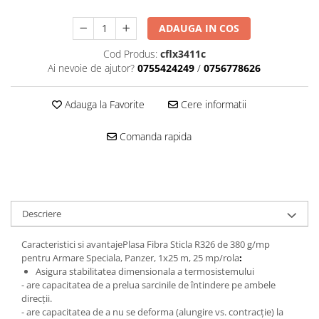
Mascare
ADAUGA IN COS
Garnituri Adezive Uși Ferestre
Gips Carton
Cod Produs:
cflx3411c
Ai nevoie de ajutor?
0755424249
/
0756778626
Șuruburi Gips Carton
Piese pentru CD si UA
Adauga la Favorite
Cere informatii
Benzi Gips Carton
Dibluri Gips Carton
Comanda rapida
Profile Gips Carton
Ipsos îmbinare Gips Carton
Plăci Gips Carton
Acoperiri Elastice, Textile și din
Descriere
Lemn
Adezivi Acoperiri Elastice și Textile
Caracteristici si avantajePlasa Fibra Sticla R326 de 380 g/mp
Adezivi Parchet și Lemn
pentru Armare Speciala, Panzer, 1x25 m, 25 mp/rola
:
Asigura stabilitatea dimensionala a termosistemului
Produse pentru Curățare
- are capacitatea de a prelua sarcinile de întindere pe ambele
Colțare Protecție
direcții.
- are capacitatea de a nu se deforma (alungire vs. contracție) la
Profile Baie