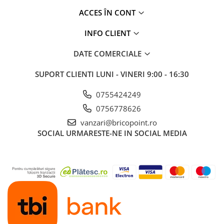
Glafuri din Ceramică
ACCES ÎN CONT
Glafuri din Aluminiu
INFO CLIENT
Vopsele & Tencuieli Decorative
Tencuieli Decorative
DATE COMERCIALE
Finisaje Giorgio Graesan
SUPORT CLIENTI
LUNI - VINERI 9:00 - 16:30
Lacuri, Baițuri, Produse de Pregătit
și Tratat Suprafețe
0755424249
Tehnici Decorative
0756778626
Tapet Fibră de Sticlă
vanzari@bricopoint.ro
Capace de Gard
SOCIAL
URMARESTE-NE IN SOCIAL MEDIA
Cărămidă Klinker
Termice
Sobe și Șeminee
Coșuri și Tubulatură Evacuare
Ventilație, Climatizare
Accesorii Ventilație