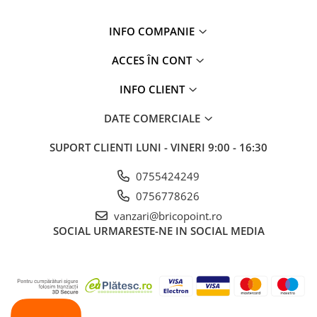
Glafuri din Ceramică
Glafuri din Aluminiu
INFO COMPANIE
Vopsele & Tencuieli Decorative
ACCES ÎN CONT
Tencuieli Decorative
Finisaje Giorgio Graesan
INFO CLIENT
Lacuri, Baițuri, Produse de Pregătit
DATE COMERCIALE
și Tratat Suprafețe
Tehnici Decorative
SUPORT CLIENTI
LUNI - VINERI 9:00 - 16:30
Tapet Fibră de Sticlă
0755424249
Capace de Gard
0756778626
Cărămidă Klinker
vanzari@bricopoint.ro
Termice
SOCIAL
URMARESTE-NE IN SOCIAL MEDIA
Sobe și Șeminee
Coșuri și Tubulatură Evacuare
Ventilație, Climatizare
Accesorii Ventilație