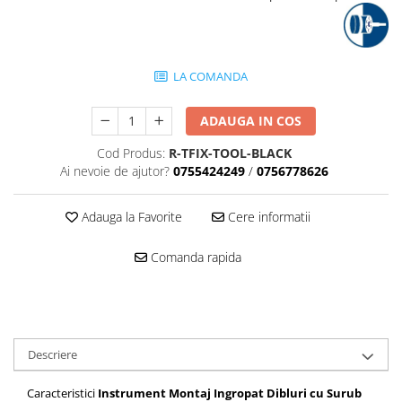
Mascare
Garnituri Adezive Uși Ferestre
Gips Carton
LA COMANDA
Șuruburi Gips Carton
Piese pentru CD si UA
ADAUGA IN COS
Benzi Gips Carton
Cod Produs:
R-TFIX-TOOL-BLACK
Dibluri Gips Carton
Ai nevoie de ajutor?
0755424249
/
0756778626
Profile Gips Carton
Ipsos îmbinare Gips Carton
Adauga la Favorite
Cere informatii
Plăci Gips Carton
Acoperiri Elastice, Textile și din
Comanda rapida
Lemn
Adezivi Acoperiri Elastice și Textile
Adezivi Parchet și Lemn
Produse pentru Curățare
Descriere
Colțare Protecție
Caracteristici
Instrument Montaj Ingropat Dibluri cu Surub
Profile Baie