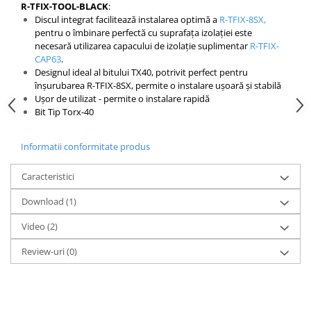
R-TFIX-TOOL-BLACK
:
Placări Ceramice și din Piatră
Discul integrat facilitează instalarea optimă a
R-TFIX-8SX
,
pentru o îmbinare perfectă cu suprafața izolației este
Profile Dilatatie
necesară utilizarea capacului de izolație suplimentar
R-TFIX-
Chituri de Rosturi
CAP63
.
Designul ideal al bitului TX40, potrivit perfect pentru
Distanțiere si Pene pentru Nivelare
înșurubarea R-TFIX-8SX, permite o instalare ușoară și stabilă
Adezivi
Ușor de utilizat - permite o instalare rapidă
Bit Tip Torx-40
Produse pentru Curățare
Latex pentru Adezivi și Chituri
Informatii conformitate produs
Hidroizolații
Accesorii Hidroizolații
Caracteristici
Etanșanți Elastici și Adezivi
Download (1)
Etanșanți
Video
(2)
Adezivi și Etanșanți
Fund de Rost
Review-uri
(0)
Benzi de Etanșare
Impermeabilizări Suprafețe
Hidroizolații Flexibile