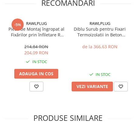
RECOMANDARI
Hidroizolații Lichide
Hidroizolații Bituminoase
Hidrofobizare și Tratamente
RAWLPLUG
RAWLPLUG
-5%
Tencuieli și Betoane
Piesă de Montaj îngropat al
Diblu Surub pentru Fixari
Fixărilor prin înfiletare R-
Termoizolatii in Beton
Amorse Tencuieli
KWX 110mm
Caramida BCA R-TFIX-8SX
Pardoseli și Nivelare Suport
214,84 RON
de la 366,63 RON
204,09 RON
Nivelare Grosieră
IN STOC
Nivelare în Strat Subțire
Rașini Reparații Fisuri Șapă
ADAUGA IN COS
IN STOC
Aditivi pentru Șape
VEZI VARIANTE
Amorse și Promotori de Aderență
Stabilizare Suport
Aditivi pentru Betoane și Mortare
Profile Tencuieli și Glet
PRODUSE SIMILARE
Profile Glet
Profile Tencuieli