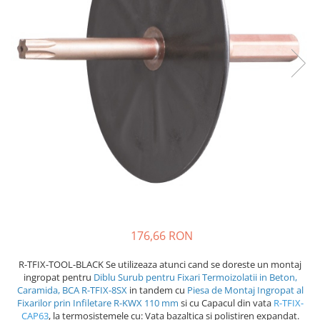
Plasă Armare
Plasă Termoizolație
Plasă Tencuieli și Șape
Alte Plase
Doze și Platforme
Adezivi Termoizolații
Benzi Adezive
Barieră de Vapori
Etanșare Străpungeri
Folie Difuzie Anticondens
Vată Minerală
Vată Bazaltică
176,66 RON
Polistiren Expandat & Extrudat
R-TFIX-TOOL-BLACK Se utilizeaza atunci cand se doreste un montaj
Finisaje
ingropat pentru
Diblu Surub pentru Fixari Termoizolatii in Beton,
Caramida, BCA R-TFIX-8SX
in tandem cu
Piesa de Montaj Ingropat al
Accesorii Finisaje
Fixarilor prin Infiletare R-KWX 110 mm
si cu Capacul din vata
R-TFIX-
Uși de Vizitare
CAP63
, la termosistemele cu: Vata bazaltica si polistiren expandat.