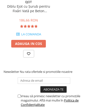
Profile Betoane
EJOT
Diblu Ejot cu Șurub pentru
Reparare Beton, Subturnări și
Fixări Vată pe Beton
Ancorări
Cărămidă BCA STR U 2G
Mortare Speciale
115mm
186,66 RON
Gleturi
Decorative
LA COMANDA
Profile Decorative
ADAUGA IN COS
Ancadramente Uși și Ferestre
Solbancuri / Pervaze
Termosistem Decorativ
Brâuri Decorative
Newsletter
Nu rata ofertele si promotiile noastre
Scafe pentru Led
Cornișe
Plinte
Panouri Decorative 3D
Vreau să primesc newsletter cu promoțiile
Accesorii Montaj
magazinului. Află mai multe în
Politica de
Glafuri
Confidențialitate