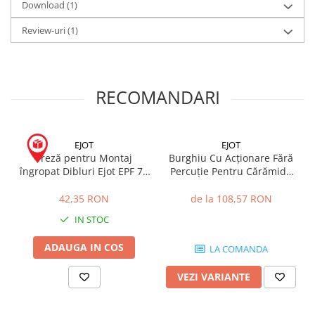
Download (1)
Adancimea de incastrare h:
clasa de material A, B, C, D ≥ 25 mm
Review-uri
(1)
clasa de material E (BCA) ≥ 45 mm.
RECOMANDARI
EJOT
EJOT
Freză pentru Montaj
Burghiu Cu Acționare Fără
îngropat Dibluri Ejot EPF 70
Percuție Pentru Cărămidă
Polystyrol-Fraser
cu Goluri MULTI-STAR SDS
Plus 8 x 200mm
42,35 RON
de la 108,57 RON
IN STOC
ADAUGA IN COS
LA COMANDA
VEZI VARIANTE