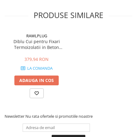
PRODUSE SIMILARE
RAWLPLUG
Diblu Cui pentru Fixari
Termoizolatii in Beton
Caramida BCA R-TFIX-8M
175mm
379,94 RON
LA COMANDA
ADAUGA IN COS
Newsletter
Nu rata ofertele si promotiile noastre