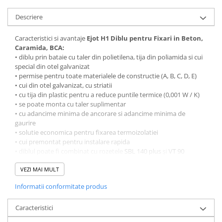
Descriere
Caracteristici si avantaje
Ejot H1 Diblu pentru Fixari in Beton,
Caramida, BCA:
• diblu prin bataie cu taler din polietilena, tija din poliamida si cui
special din otel galvanizat
• permise pentru toate materialele de constructie (A, B, C, D, E)
• cui din otel galvanizat, cu striatii
• cu tija din plastic pentru a reduce puntile termice (0,001 W / K)
• se poate monta cu taler suplimentar
• cu adancime minima de ancorare si adancime minima de
gaurire
• solutie economica pentru fixarea termoizolatiei
• cui premontat pentru instalare rapida
• diblul poate fi combinat cu rozetele
SBL 140 plus
şi
VT 90
Detalii tehnice:
VEZI MAI MULT
Diametru tija: 8 mm
Informatii conformitate produs
Diametru saiba: 60 mm
Adancimea gaurii h:
Caracteristici
clasa de material A, B, C, D ≥ 35 mm
clasa de material E (BCA) ≥ 55 mm.