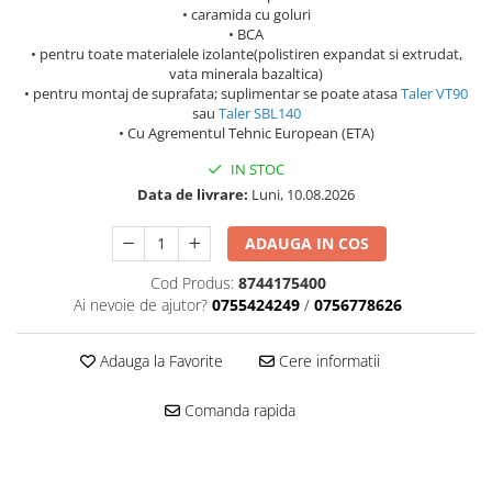
• caramida cu goluri
• BCA
• pentru toate materialele izolante(polistiren expandat si extrudat,
vata minerala bazaltica)
• pentru montaj de suprafata; suplimentar se poate atasa
Taler VT90
sau
Taler SBL140
• Cu Agrementul Tehnic European (ETA)
IN STOC
Data de livrare:
Luni, 10.08.2026
ADAUGA IN COS
Cod Produs:
8744175400
Ai nevoie de ajutor?
0755424249
/
0756778626
Adauga la Favorite
Cere informatii
Comanda rapida