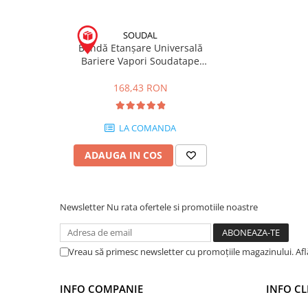
Hidroizolații Lichide
Hidroizolații Bituminoase
SOUDAL
Hidrofobizare și Tratamente
Bandă Etanșare Universală
Bariere Vapori Soudatape
Tencuieli și Betoane
Facade 60mm 25m/rola
Amorse Tencuieli
168,43 RON
Pardoseli și Nivelare Suport
Nivelare Grosieră
LA COMANDA
Nivelare în Strat Subțire
ADAUGA IN COS
Rașini Reparații Fisuri Șapă
Aditivi pentru Șape
Amorse și Promotori de Aderență
Newsletter
Nu rata ofertele si promotiile noastre
Stabilizare Suport
Aditivi pentru Betoane și Mortare
Vreau să primesc newsletter cu promoțiile magazinului. Af
Profile Tencuieli și Glet
Profile Glet
INFO COMPANIE
INFO CL
Profile Tencuieli