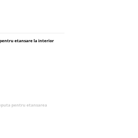
pentru etansare la interior
eputa pentru etansarea
)