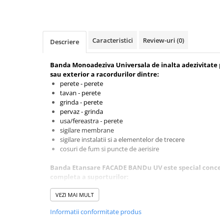
Mascare
Garnituri Adezive Uși Ferestre
Gips Carton
Caracteristici
Review-uri
(0)
Descriere
Șuruburi Gips Carton
Piese pentru CD si UA
Banda Monoadeziva Universala de inalta adezivitate 
sau exterior a racordurilor dintre:
Benzi Gips Carton
perete - perete
Dibluri Gips Carton
tavan - perete
Profile Gips Carton
grinda - perete
pervaz - grinda
Ipsos îmbinare Gips Carton
usa/fereastra - perete
Plăci Gips Carton
sigilare membrane
sigilare instalatii si a elementelor de trecere
Acoperiri Elastice, Textile și din
cosuri de fum si puncte de aerisire
Lemn
Adezivi Acoperiri Elastice și Textile
Banda Etansare FACADE BANDu UV este special conc
completa a suporturilor:
Adezivi Parchet și Lemn
Membrane:
Produse pentru Curățare
VEZI MAI MULT
Memebrana cu Strat Superior din Polipropilena (PP
Colțare Protecție
Memebrana cu Strat Superior din Polietilena (PE)
Informatii conformitate produs
Memebrana cu Strat Superior din Poliamida (PA)
Profile Baie