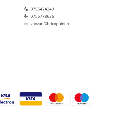
0755424249
0756778626
vanzari@bricopoint.ro