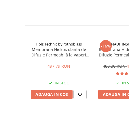
Memebrana cu Strat Superior din Acrilat
Memebrana Bituminoasa
Placări Ceramice și din Piatră
Membrana cu Strat Superior Tratat cu Aluminiu
Profile Dilatatie
Substrat
:
Lemn
Chituri de Rosturi
OSB Nefinisat / Neted
Distanțiere si Pene pentru Nivelare
Tencuiala, Beton si Blocuri Ceramice
Adezivi
Gips Carton / Ipsos Armat cu Fibra
Holz Technic by rothoblass
KNAUF INS
Metal
-16%
Produse pentru Curățare
Membrană Hidroizolantă de
Membrană Hidr
Izolatie din vata Minerala
Latex pentru Adezivi și Chituri
Difuzie Permeabilă la Vapori
Difuzie Permeab
Polistiren
TRASPIR HOUSE 135 1.5x50m
Homeseal LDS 
Hidroizolații
PVC si Plexiglass
75mp
75m
497,79 RON
488,30 RON
4
Accesorii Hidroizolații
Proprietati: valoarea de rezistenta la trecerea vaporil
Etanșanți Elastici și Adezivi
solventi, impermeabil la apa, aplicare interior/exteri
IN STOC
IN 
Etanșanți
ADAUGA IN COS
ADAUGA IN 
Adezivi și Etanșanți
Fund de Rost
Benzi de Etanșare
Impermeabilizări Suprafețe
Hidroizolații Flexibile