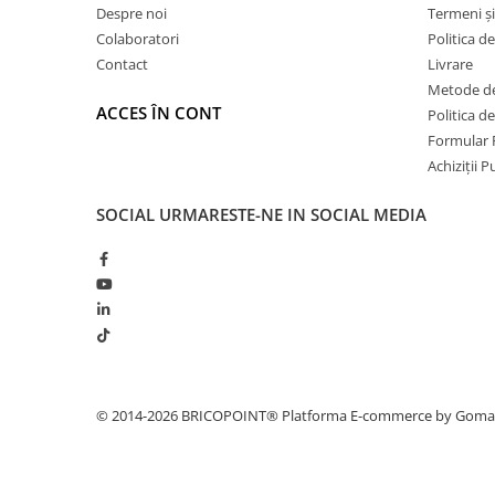
Profile Betoane
Despre noi
Termeni și
Reparare Beton, Subturnări și
Colaboratori
Politica d
Ancorări
Contact
Livrare
Mortare Speciale
Metode de
ACCES ÎN CONT
Politica d
Gleturi
Formular 
Decorative
Achiziții 
Profile Decorative
SOCIAL
URMARESTE-NE IN SOCIAL MEDIA
Ancadramente Uși și Ferestre
Solbancuri / Pervaze
Termosistem Decorativ
Brâuri Decorative
Scafe pentru Led
Cornișe
Plinte
© 2014-2026 BRICOPOINT®
Platforma E-commerce by Gom
Panouri Decorative 3D
Accesorii Montaj
Glafuri