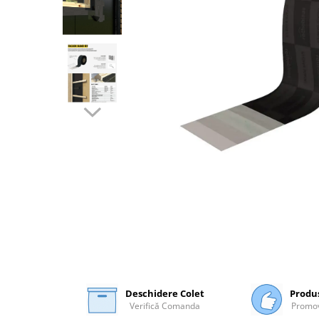
Plasă Armare
Plasă Termoizolație
Plasă Tencuieli și Șape
Alte Plase
Doze și Platforme
Adezivi Termoizolații
Benzi Adezive
Barieră de Vapori
Etanșare Străpungeri
Folie Difuzie Anticondens
Vată Minerală
Vată Bazaltică
Polistiren Expandat & Extrudat
Finisaje
Accesorii Finisaje
Deschidere Colet
Produ
Verifică Comanda
Promov
Uși de Vizitare