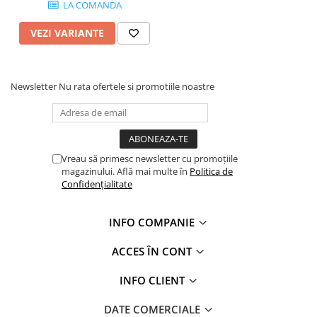
Profile Betoane
LA COMANDA
Reparare Beton, Subturnări și
VEZI VARIANTE
Ancorări
Mortare Speciale
Gleturi
Newsletter
Nu rata ofertele si promotiile noastre
Decorative
Profile Decorative
Ancadramente Uși și Ferestre
Vreau să primesc newsletter cu promoțiile
Solbancuri / Pervaze
magazinului. Află mai multe în
Politica de
Termosistem Decorativ
Confidențialitate
Brâuri Decorative
Scafe pentru Led
INFO COMPANIE
Cornișe
ACCES ÎN CONT
Plinte
Panouri Decorative 3D
INFO CLIENT
Accesorii Montaj
Glafuri
DATE COMERCIALE