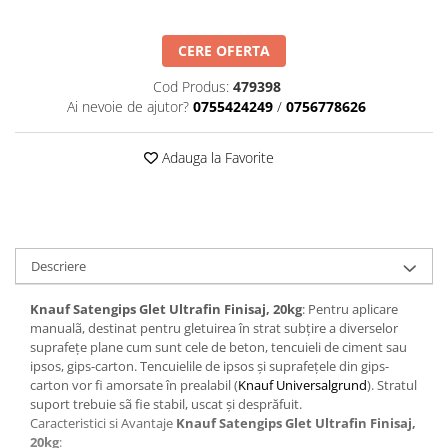
Mascare
Garnituri Adezive Uși Ferestre
CERE OFERTA
Gips Carton
Cod Produs:
479398
Șuruburi Gips Carton
Ai nevoie de ajutor?
0755424249
/
0756778626
Piese pentru CD si UA
Benzi Gips Carton
Adauga la Favorite
Dibluri Gips Carton
Profile Gips Carton
Ipsos îmbinare Gips Carton
Plăci Gips Carton
Descriere
Acoperiri Elastice, Textile și din
Lemn
Knauf Satengips Glet Ultrafin Finisaj, 20kg
: Pentru aplicare
manualã, destinat pentru gletuirea în strat subțire a diverselor
Adezivi Acoperiri Elastice și Textile
suprafețe plane cum sunt cele de beton, tencuieli de ciment sau
Adezivi Parchet și Lemn
ipsos, gips-carton. Tencuielile de ipsos și suprafețele din gips-
carton vor fi amorsate în prealabil (
Knauf Universalgrund
). Stratul
Produse pentru Curățare
suport trebuie sã fie stabil, uscat și desprăfuit.
Colțare Protecție
Caracteristici si Avantaje
Knauf Satengips Glet Ultrafin Finisaj,
20kg
:
Profile Baie