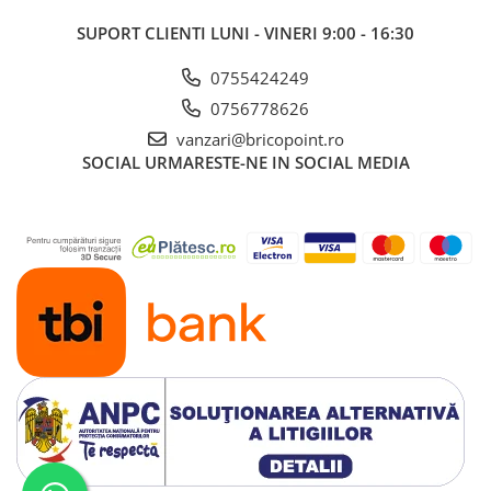
Glafuri din Ceramică
SUPORT CLIENTI
LUNI - VINERI 9:00 - 16:30
Glafuri din Aluminiu
Vopsele & Tencuieli Decorative
0755424249
0756778626
Tencuieli Decorative
Finisaje Giorgio Graesan
vanzari@bricopoint.ro
SOCIAL
URMARESTE-NE IN SOCIAL MEDIA
Lacuri, Baițuri, Produse de Pregătit
și Tratat Suprafețe
Tehnici Decorative
Tapet Fibră de Sticlă
Capace de Gard
Cărămidă Klinker
Termice
Sobe și Șeminee
Coșuri și Tubulatură Evacuare
Ventilație, Climatizare
Accesorii Ventilație