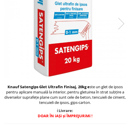
Plasă Armare
Plasă Termoizolație
Plasă Tencuieli și Șape
Alte Plase
Doze și Platforme
Adezivi Termoizolații
Benzi Adezive
Barieră de Vapori
Etanșare Străpungeri
Folie Difuzie Anticondens
Vată Minerală
Knauf Satengips Glet Ultrafin Finisaj, 20kg
e
ste un glet de ipsos
pentru aplicare manuală la interior, pentru gletuirea în strat subțire a
Vată Bazaltică
diverselor suprafețe plane cum sunt cele de beton, tencuieli de ciment,
Polistiren Expandat & Extrudat
tencuieli de ipsos, gips-carton.
ℹ️ Livrare:
Finisaje
DOAR ÎN iAȘi și ÎMPREJURiMi !
Accesorii Finisaje
Uși de Vizitare