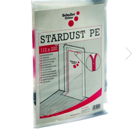
Plasă Armare
Plasă Termoizolație
Plasă Tencuieli și Șape
Alte Plase
Doze și Platforme
Adezivi Termoizolații
Benzi Adezive
Barieră de Vapori
Etanșare Străpungeri
Folie Difuzie Anticondens
Vată Minerală
Vată Bazaltică
Polistiren Expandat & Extrudat
Finisaje
Accesorii Finisaje
Uși de Vizitare