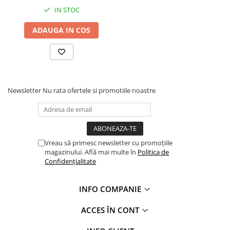
Profile Betoane
IN STOC
Reparare Beton, Subturnări și
Ancorări
ADAUGA IN COS
Mortare Speciale
Gleturi
Decorative
Profile Decorative
Newsletter
Nu rata ofertele si promotiile noastre
Ancadramente Uși și Ferestre
Solbancuri / Pervaze
Termosistem Decorativ
Brâuri Decorative
Vreau să primesc newsletter cu promoțiile
magazinului. Află mai multe în
Politica de
Scafe pentru Led
Confidențialitate
Cornișe
Plinte
INFO COMPANIE
Panouri Decorative 3D
Accesorii Montaj
ACCES ÎN CONT
Glafuri