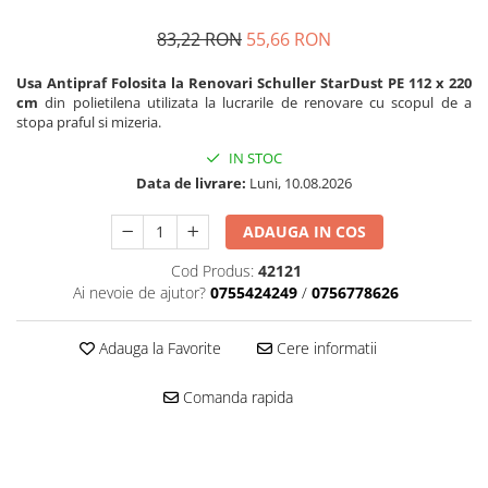
Mascare
83,22 RON
55,66 RON
Garnituri Adezive Uși Ferestre
Gips Carton
Usa Antipraf Folosita la Renovari Schuller StarDust PE 112 x 220
cm
din polietilena utilizata la lucrarile de renovare cu scopul de a
Șuruburi Gips Carton
stopa praful si mizeria.
Piese pentru CD si UA
IN STOC
Benzi Gips Carton
Data de livrare:
Luni, 10.08.2026
Dibluri Gips Carton
Profile Gips Carton
ADAUGA IN COS
Ipsos îmbinare Gips Carton
Cod Produs:
42121
Plăci Gips Carton
Ai nevoie de ajutor?
0755424249
/
0756778626
Acoperiri Elastice, Textile și din
Lemn
Adauga la Favorite
Cere informatii
Adezivi Acoperiri Elastice și Textile
Adezivi Parchet și Lemn
Comanda rapida
Produse pentru Curățare
Colțare Protecție
Profile Baie