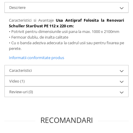
Descriere
Placări Ceramice și din Piatră
Profile Dilatatie
Caracteristici si Avantaje
Usa Antipraf Folosita la Renovari
Chituri de Rosturi
Schuller StarDust PE 112 x 220 cm:
• Potrivit pentru dimensiunile usii pana la max. 1000 x 2100mm
Distanțiere si Pene pentru Nivelare
• Fermoar dublu, de inalta calitate
Adezivi
• Cu o banda adeziva adecvata la cadrul usii sau pentru fixarea pe
Produse pentru Curățare
perete.
Latex pentru Adezivi și Chituri
Informatii conformitate produs
Hidroizolații
Caracteristici
Accesorii Hidroizolații
Etanșanți Elastici și Adezivi
Video
(1)
Etanșanți
Review-uri
(0)
Adezivi și Etanșanți
Fund de Rost
Benzi de Etanșare
RECOMANDARI
Impermeabilizări Suprafețe
Hidroizolații Flexibile