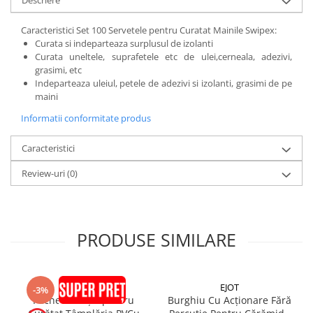
Descriere
Placări Ceramice și din Piatră
Caracteristici Set 100 Servetele pentru Curatat Mainile Swipex:
Profile Dilatatie
Curata si indeparteaza surplusul de izolanti
Curata uneltele, suprafetele etc de ulei,cerneala, adezivi,
Chituri de Rosturi
grasimi, etc
Distanțiere si Pene pentru Nivelare
Indeparteaza uleiul, petele de adezivi si izolanti, grasimi de pe
Adezivi
maini
Produse pentru Curățare
Informatii conformitate produs
Latex pentru Adezivi și Chituri
Caracteristici
Hidroizolații
Accesorii Hidroizolații
Review-uri
(0)
Etanșanți Elastici și Adezivi
Etanșanți
Adezivi și Etanșanți
PRODUSE SIMILARE
Fund de Rost
Benzi de Etanșare
Impermeabilizări Suprafețe
SOUDAL
EJOT
-3%
Pachet Soluție pentru
Burghiu Cu Acționare Fără
Hidroizolații Flexibile