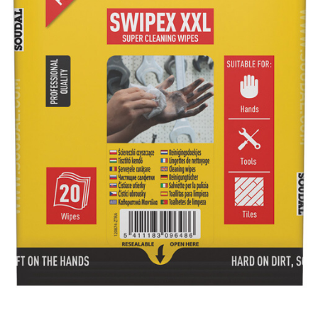
Plasă Armare
Plasă Termoizolație
Plasă Tencuieli și Șape
Alte Plase
Doze și Platforme
Adezivi Termoizolații
Benzi Adezive
Barieră de Vapori
Etanșare Străpungeri
Folie Difuzie Anticondens
Vată Minerală
Vată Bazaltică
Polistiren Expandat & Extrudat
Finisaje
Accesorii Finisaje
Uși de Vizitare