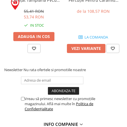
Curățat Tâmplăria PVCu
Percuție Pentru Cărămidă
Hidroizolații Lichide
Cream 1L + Soluție pentru
cu Goluri MULTI-STAR SDS
Curățat Geamuri Oglinzi 1L
Plus 8 x 200mm
55,41 RON
de la 108,57 RON
Hidroizolații Bituminoase
53,74 RON
Hidrofobizare și Tratamente
IN STOC
Tencuieli și Betoane
Amorse Tencuieli
ADAUGA IN COS
LA COMANDA
Pardoseli și Nivelare Suport
VEZI VARIANTE
Nivelare Grosieră
Nivelare în Strat Subțire
Rașini Reparații Fisuri Șapă
Newsletter
Nu rata ofertele si promotiile noastre
Aditivi pentru Șape
Amorse și Promotori de Aderență
Stabilizare Suport
Aditivi pentru Betoane și Mortare
Vreau să primesc newsletter cu promoțiile
magazinului. Află mai multe în
Politica de
Profile Tencuieli și Glet
Confidențialitate
Profile Glet
Profile Tencuieli
INFO COMPANIE