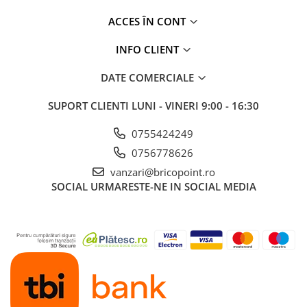
Profile Betoane
Reparare Beton, Subturnări și
ACCES ÎN CONT
Ancorări
INFO CLIENT
Mortare Speciale
Gleturi
DATE COMERCIALE
Decorative
SUPORT CLIENTI
LUNI - VINERI 9:00 - 16:30
Profile Decorative
0755424249
Ancadramente Uși și Ferestre
0756778626
Solbancuri / Pervaze
vanzari@bricopoint.ro
Termosistem Decorativ
SOCIAL
URMARESTE-NE IN SOCIAL MEDIA
Brâuri Decorative
Scafe pentru Led
Cornișe
Plinte
Panouri Decorative 3D
Accesorii Montaj
Glafuri