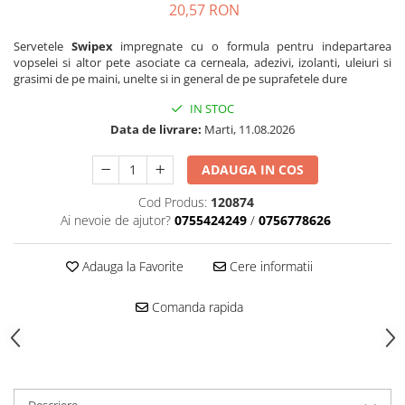
20,57 RON
Mascare
Garnituri Adezive Uși Ferestre
Servetele
Swipex
impregnate cu o formula pentru indepartarea
vopselei si altor pete asociate ca cerneala, adezivi, izolanti, uleiuri si
Gips Carton
grasimi de pe maini, unelte si in general de pe suprafetele dure
Șuruburi Gips Carton
IN STOC
Piese pentru CD si UA
Data de livrare:
Marti, 11.08.2026
Benzi Gips Carton
Dibluri Gips Carton
ADAUGA IN COS
Profile Gips Carton
Cod Produs:
120874
Ipsos îmbinare Gips Carton
Ai nevoie de ajutor?
0755424249
/
0756778626
Plăci Gips Carton
Acoperiri Elastice, Textile și din
Adauga la Favorite
Cere informatii
Lemn
Adezivi Acoperiri Elastice și Textile
Comanda rapida
Adezivi Parchet și Lemn
Produse pentru Curățare
Colțare Protecție
Profile Baie