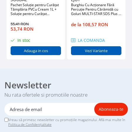
Pachet Soluție pentru Curățat
Burghiu Cu Acționare Fără
Tâmplăria PVCu Cream 1L +
Percuție Pentru Cărămidă cu
Soluție pentru Curățat
Goluri MULTI-STAR SDS Plus 8
Geamuri Oglinzi 1L
x 200mm
55,41 RON
de la 108,57 RON
53,74 RON
In stoc
LA COMANDA
Adauga in cos
Vezi Variante
Newsletter
Nu rata ofertele si promotiile noastre
Vreau să primesc newsletter cu promoțiile magazinului. Află mai multe în
Politica de Confidențialitate