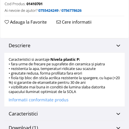
Cod Produs:
01410701
Ai nevoie de ajutor?
0755424249
/
0756778626
Adauga la Favorite
Cere informatii
Descriere
Caracteristici si avantaje
Nivela plastic P
:
• f
ara urme de frecare pe suprafete din ceramica şi piatra
• rezistenta la apa, temperaturi ridicate sau scazute
• greutate redusa, forma proﬁlata fara erori
• fiola tip bloc din sticla acrilica rezistente la spargere, cu lupa (+20
%) si garantie de etanseitate pentru 30 de ani
• vizibilitate mai buna in conditii de lumina slaba datorita
capacului iluminat optimizat de la SOLA
Informatii conformitate produs
Caracteristici
Download (1)