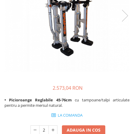
Plasă Armare
Plasă Termoizolație
Plasă Tencuieli și Șape
Alte Plase
Doze și Platforme
Adezivi Termoizolații
Benzi Adezive
Barieră de Vapori
Etanșare Străpungeri
Folie Difuzie Anticondens
2.573,04 RON
Vată Minerală
Vată Bazaltică
• Picioroange Reglabile 45-76cm
cu tampoane/talpi articulate
pentru a permite mersul natural.
Polistiren Expandat & Extrudat
Finisaje
LA COMANDA
Accesorii Finisaje
ADAUGA IN COS
Uși de Vizitare