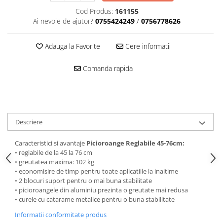
Mascare
Cod Produs:
161155
Ai nevoie de ajutor?
0755424249
/
0756778626
Garnituri Adezive Uși Ferestre
Gips Carton
Adauga la Favorite
Cere informatii
Șuruburi Gips Carton
Piese pentru CD si UA
Comanda rapida
Benzi Gips Carton
Dibluri Gips Carton
Profile Gips Carton
Ipsos îmbinare Gips Carton
Descriere
Plăci Gips Carton
Acoperiri Elastice, Textile și din
Caracteristici si avantaje
Picioroange Reglabile 45-76cm:
Lemn
• reglabile de la 45 la 76 cm
• greutatea maxima: 102 kg
Adezivi Acoperiri Elastice și Textile
• economisire de timp pentru toate aplicatiile la inaltime
Adezivi Parchet și Lemn
• 2 blocuri suport pentru o mai buna stabilitate
• picioroangele din aluminiu prezinta o greutate mai redusa
Produse pentru Curățare
• curele cu catarame metalice pentru o buna stabilitate
Colțare Protecție
Informatii conformitate produs
Profile Baie