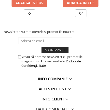
ADAUGA IN COS
ADAUGA IN COS
Hidroizolații Lichide
Hidroizolații Bituminoase
Hidrofobizare și Tratamente
Tencuieli și Betoane
Amorse Tencuieli
Newsletter
Nu rata ofertele si promotiile noastre
Pardoseli și Nivelare Suport
Nivelare Grosieră
Nivelare în Strat Subțire
Vreau să primesc newsletter cu promoțiile
Rașini Reparații Fisuri Șapă
magazinului. Află mai multe în
Politica de
Aditivi pentru Șape
Confidențialitate
Amorse și Promotori de Aderență
Stabilizare Suport
INFO COMPANIE
Aditivi pentru Betoane și Mortare
ACCES ÎN CONT
Profile Tencuieli și Glet
Profile Glet
INFO CLIENT
Profile Tencuieli
DATE COMERCIALE