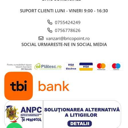
Profile Betoane
Reparare Beton, Subturnări și
SUPORT CLIENTI
LUNI - VINERI 9:00 - 16:30
Ancorări
0755424249
Mortare Speciale
0756778626
Gleturi
vanzari@bricopoint.ro
Decorative
SOCIAL
URMARESTE-NE IN SOCIAL MEDIA
Profile Decorative
Ancadramente Uși și Ferestre
Solbancuri / Pervaze
Termosistem Decorativ
Brâuri Decorative
Scafe pentru Led
Cornișe
Plinte
Panouri Decorative 3D
Accesorii Montaj
Glafuri