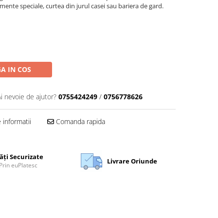
imente speciale, curtea din jurul casei sau bariera de gard.
A IN COS
Ai nevoie de ajutor?
0755424249
/
0756778626
informatii
Comanda rapida
ăți Securizate
Livrare Oriunde
Prin euPlatesc