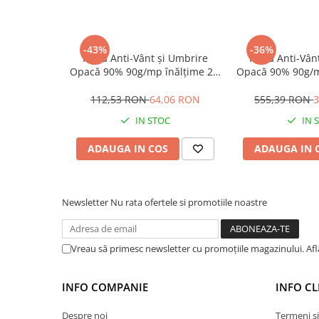
Placări Ceramice și din Piatră
Profile Dilatatie
-43%
-36%
Plasă Anti-Vânt și Umbrire
Plasă Anti-Vân
Chituri de Rosturi
Opacă 90% 90g/mp înălțime 2 x
Opacă 90% 90g/m
Distanțiere si Pene pentru Nivelare
10m
50
Adezivi
112,53 RON
64,06 RON
555,39 RON
3
Produse pentru Curățare
IN STOC
IN 
Latex pentru Adezivi și Chituri
ADAUGA IN COS
ADAUGA IN 
Hidroizolații
Accesorii Hidroizolații
Etanșanți Elastici și Adezivi
Newsletter
Nu rata ofertele si promotiile noastre
Etanșanți
Adezivi și Etanșanți
Vreau să primesc newsletter cu promoțiile magazinului. Af
Fund de Rost
Benzi de Etanșare
INFO COMPANIE
INFO CL
Impermeabilizări Suprafețe
Hidroizolații Flexibile
Despre noi
Termeni și