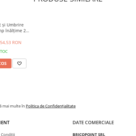
t și Umbrire
p înălțime 2 x
m
54,53 RON
STOC
COS
lă mai multe în
Politica de Confidențialitate
IENT
DATE COMERCIALE
 Condiții
BRICOPOINT SRL