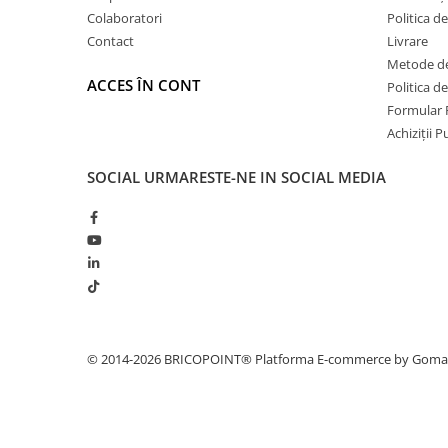
Hidroizolații Lichide
Colaboratori
Politica d
Hidroizolații Bituminoase
Contact
Livrare
Metode de
Hidrofobizare și Tratamente
ACCES ÎN CONT
Politica d
Tencuieli și Betoane
Formular 
Amorse Tencuieli
Achiziții 
Pardoseli și Nivelare Suport
SOCIAL
URMARESTE-NE IN SOCIAL MEDIA
Nivelare Grosieră
Nivelare în Strat Subțire
Rașini Reparații Fisuri Șapă
Aditivi pentru Șape
Amorse și Promotori de Aderență
Stabilizare Suport
Aditivi pentru Betoane și Mortare
© 2014-2026 BRICOPOINT®
Platforma E-commerce by Gom
Profile Tencuieli și Glet
Profile Glet
Profile Tencuieli