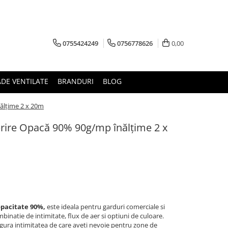
0755424249
0756778626
0,00
ADE VENTILATE
BRANDURI
BLOG
ălțime 2 x 20m
brire Opacă 90% 90g/mp înălțime 2 x
opacitate 90%,
este ideala pentru garduri comerciale si
binatie de intimitate, flux de aer si optiuni de culoare.
igura intimitatea de care aveti nevoie pentru zone de