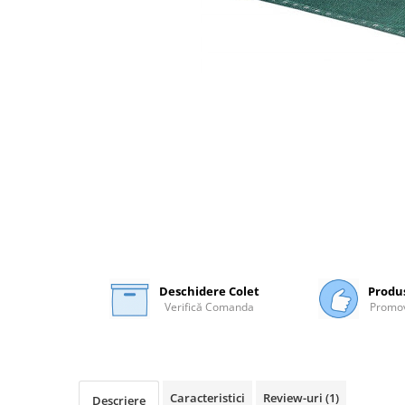
Plasă Armare
Plasă Termoizolație
Plasă Tencuieli și Șape
Alte Plase
Doze și Platforme
Adezivi Termoizolații
Benzi Adezive
Barieră de Vapori
Etanșare Străpungeri
Folie Difuzie Anticondens
Vată Minerală
Deschidere Colet
Produ
Vată Bazaltică
Verifică Comanda
Promov
Polistiren Expandat & Extrudat
Finisaje
Accesorii Finisaje
Caracteristici
Review-uri
(1)
Uși de Vizitare
Descriere