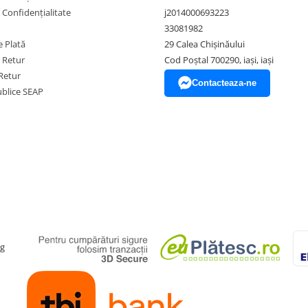
e Confidențialitate
j2014000693223
33081982
 Plată
29 Calea Chișinăului
e Retur
Cod Poștal 700290, iași, iași
Retur
Contacteaza-ne
Publice SEAP
ag