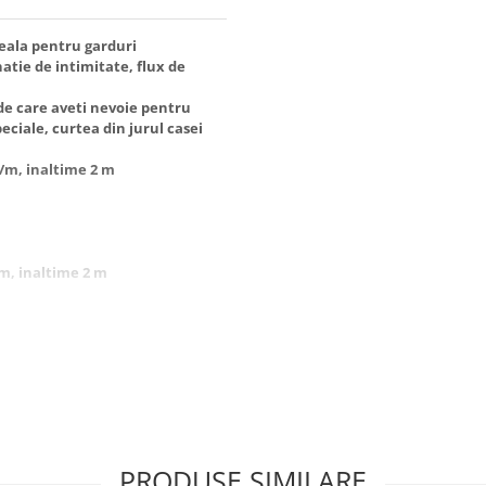
deala pentru garduri
atie de intimitate, flux de
de care aveti nevoie pentru
eciale, curtea din jurul casei
g/m, inaltime 2 m
/m, inaltime 2 m
 grindina, mana;
se, gradini;
otejarea lucrurilor si a oamenilor
PRODUSE SIMILARE