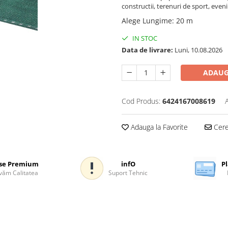
constructii, terenuri de sport, even
Alege Lungime
:
20 m
IN STOC
Data de livrare:
Luni, 10.08.2026
ADAUG
Cod Produs:
6424167008619
Adauga la Favorite
Cere 
se Premium
infO
Pl
ăm Calitatea
Suport Tehnic