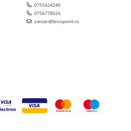
0755424249
0756778626
vanzari@bricopoint.ro