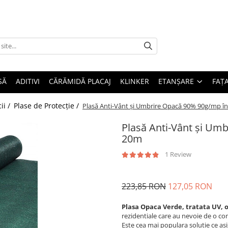
SĂ
ADITIVI
CĂRĂMIDĂ PLACAJ
KLINKER
ETANȘARE
FAȚ
ii /
Plase de Protecție /
Plasă Anti-Vânt și Umbrire Opacă 90% 90g/mp în
Plasă Anti-Vânt și Um
20m
1 Review
223,85 RON
127,05 RON
Plasa Opaca Verde, tratata UV, 
rezidentiale care au nevoie de o com
Este cea mai populara solutie ce as