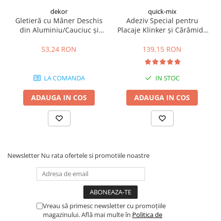
Hidroizolații Lichide
dekor
quick-mix
Gletieră cu Mâner Deschis
Adeziv Special pentru
Hidroizolații Bituminoase
din Aluminiu/Cauciuc și
Placaje Klinker și Cărămidă
Hidrofobizare și Tratamente
Zimți 4x6 mm
Aparentă RKS 25kg
Tencuieli și Betoane
53,24 RON
139,15 RON
Amorse Tencuieli
Pardoseli și Nivelare Suport
LA COMANDA
IN STOC
Nivelare Grosieră
ADAUGA IN COS
ADAUGA IN COS
Nivelare în Strat Subțire
Rașini Reparații Fisuri Șapă
Aditivi pentru Șape
Amorse și Promotori de Aderență
Stabilizare Suport
Newsletter
Nu rata ofertele si promotiile noastre
Aditivi pentru Betoane și Mortare
Profile Tencuieli și Glet
Profile Glet
Vreau să primesc newsletter cu promoțiile
Profile Tencuieli
magazinului. Află mai multe în
Politica de