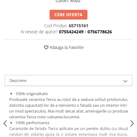
Culori
:
Roșu
Mascare
Garnituri Adezive Uși Ferestre
CERE OFERTA
Gips Carton
Cod Produs:
65715161
Șuruburi Gips Carton
Ai nevoie de ajutor?
0755424249
/
0756778626
Piese pentru CD si UA
Adauga la Favorite
Benzi Gips Carton
Dibluri Gips Carton
Profile Gips Carton
Ipsos îmbinare Gips Carton
Plăci Gips Carton
Descriere
Acoperiri Elastice, Textile și din
Lemn
100% originalitate
Produsele ceramice Terca au rolul de a seduce ochiul privitorului,
Adezivi Acoperiri Elastice și Textile
datorita capacitatii lor de a reinventa o fatada sau un interior intr-
Adezivi Parchet și Lemn
un mod spectaculos. Mai mult decat atat, amenajarile cu produse
ceramice Terca cresc valoarea locuintei.
Produse pentru Curățare
100% performanta
Colțare Protecție
Caramizile de fatada Terca aplicate pe un perete dublu (cu două
randuri de zidarie) ajuta la o izolare exterioara mult mai buna.
Profile Baie