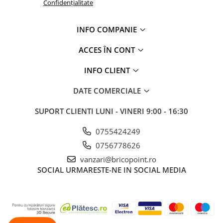
Profile Betoane
Confidențialitate
Reparare Beton, Subturnări și
Ancorări
INFO COMPANIE
Mortare Speciale
ACCES ÎN CONT
Gleturi
INFO CLIENT
Decorative
Profile Decorative
DATE COMERCIALE
Ancadramente Uși și Ferestre
SUPORT CLIENTI
LUNI - VINERI 9:00 - 16:30
Solbancuri / Pervaze
Termosistem Decorativ
0755424249
Brâuri Decorative
0756778626
Scafe pentru Led
vanzari@bricopoint.ro
Cornișe
SOCIAL
URMARESTE-NE IN SOCIAL MEDIA
Plinte
Panouri Decorative 3D
Accesorii Montaj
Glafuri