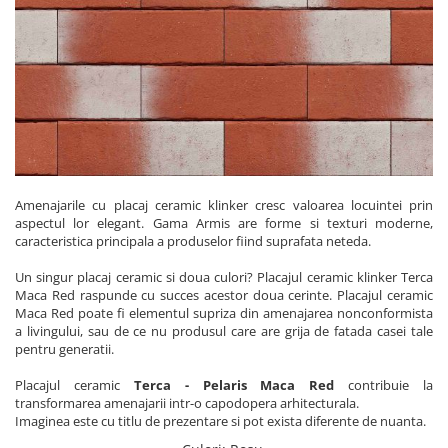
Plasă Armare
Plasă Termoizolație
Plasă Tencuieli și Șape
Alte Plase
Doze și Platforme
Adezivi Termoizolații
Benzi Adezive
Barieră de Vapori
Amenajarile cu placaj ceramic klinker cresc valoarea locuintei prin
aspectul lor elegant. Gama Armis are forme si texturi moderne,
Etanșare Străpungeri
caracteristica principala a produselor fiind suprafata neteda.
Folie Difuzie Anticondens
Un singur placaj ceramic si doua culori? Placajul ceramic klinker Terca
Maca Red raspunde cu succes acestor doua cerinte. Placajul ceramic
Vată Minerală
Maca Red poate fi elementul supriza din amenajarea nonconformista
Vată Bazaltică
a livingului, sau de ce nu produsul care are grija de fatada casei tale
pentru generatii.
Polistiren Expandat & Extrudat
Finisaje
Placajul ceramic
Terca - Pelaris Maca Red
contribuie la
transformarea amenajarii intr-o capodopera arhitecturala.
Accesorii Finisaje
Imaginea este cu titlu de prezentare si pot exista diferente de nuanta.
Uși de Vizitare