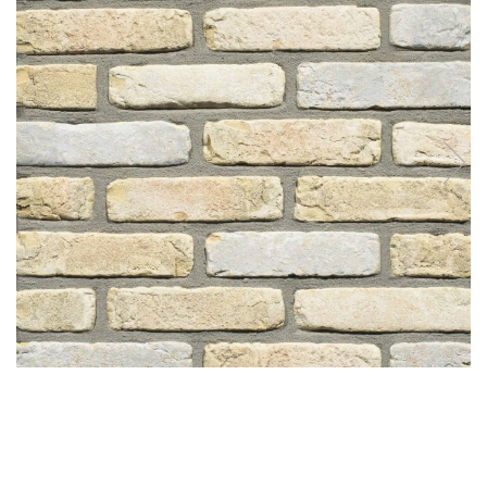
Plasă Armare
Plasă Termoizolație
Plasă Tencuieli și Șape
Alte Plase
Doze și Platforme
Adezivi Termoizolații
Benzi Adezive
Barieră de Vapori
Etanșare Străpungeri
Folie Difuzie Anticondens
Vată Minerală
Vată Bazaltică
Polistiren Expandat & Extrudat
Finisaje
Accesorii Finisaje
Uși de Vizitare