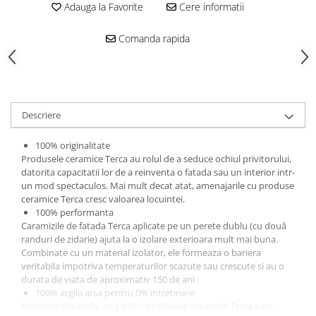
Adauga la Favorite
Cere informatii
Placări Ceramice și din Piatră
Comanda rapida
Profile Dilatatie
Chituri de Rosturi
Distanțiere si Pene pentru Nivelare
Adezivi
Produse pentru Curățare
Descriere
Latex pentru Adezivi și Chituri
100% originalitate
Hidroizolații
Produsele ceramice Terca au rolul de a seduce ochiul privitorului,
Accesorii Hidroizolații
datorita capacitatii lor de a reinventa o fatada sau un interior intr-
un mod spectaculos. Mai mult decat atat, amenajarile cu produse
Etanșanți Elastici și Adezivi
ceramice Terca cresc valoarea locuintei.
100% performanta
Etanșanți
Caramizile de fatada Terca aplicate pe un perete dublu (cu două
Adezivi și Etanșanți
randuri de zidarie) ajuta la o izolare exterioara mult mai buna.
Fund de Rost
Combinate cu un material izolator, ele formeaza o bariera
veritabila impotriva temperaturilor scazute sau crescute si au o
Benzi de Etanșare
durata de viata de aproximativ 150 de ani
Impermeabilizări Suprafețe
100% argila arsa pentru 0% intretinere
Realizate din argila, apa si foc, produsele ceramice Terca sunt
Hidroizolații Flexibile