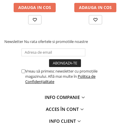
Profile Betoane
ADAUGA IN COS
ADAUGA IN COS
Reparare Beton, Subturnări și
Ancorări
Mortare Speciale
Gleturi
Decorative
Newsletter
Nu rata ofertele si promotiile noastre
Profile Decorative
Ancadramente Uși și Ferestre
Solbancuri / Pervaze
Vreau să primesc newsletter cu promoțiile
Termosistem Decorativ
magazinului. Află mai multe în
Politica de
Brâuri Decorative
Confidențialitate
Scafe pentru Led
Cornișe
INFO COMPANIE
Plinte
ACCES ÎN CONT
Panouri Decorative 3D
Accesorii Montaj
INFO CLIENT
Glafuri