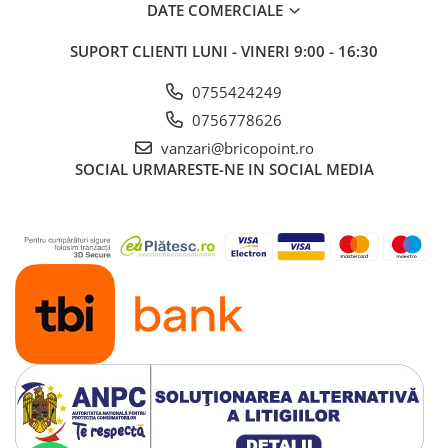
DATE COMERCIALE
Glafuri din Ceramică
Glafuri din Aluminiu
SUPORT CLIENTI
LUNI - VINERI 9:00 - 16:30
Vopsele & Tencuieli Decorative
0755424249
Tencuieli Decorative
0756778626
Finisaje Giorgio Graesan
vanzari@bricopoint.ro
Lacuri, Baițuri, Produse de Pregătit
SOCIAL
URMARESTE-NE IN SOCIAL MEDIA
și Tratat Suprafețe
Tehnici Decorative
Tapet Fibră de Sticlă
Capace de Gard
Cărămidă Klinker
Termice
Sobe și Șeminee
Coșuri și Tubulatură Evacuare
Ventilație, Climatizare
Accesorii Ventilație