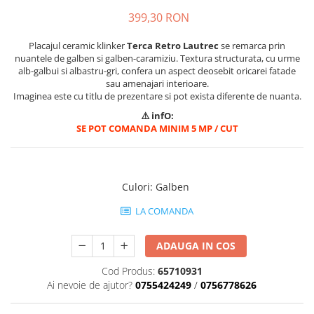
Mascare
399,30 RON
Garnituri Adezive Uși Ferestre
Placajul ceramic klinker
Terca Retro Lautrec
se remarca prin
Gips Carton
nuantele de galben si galben-caramiziu. Textura structurata, cu urme
alb-galbui si albastru-gri, confera un aspect deosebit oricarei fatade
Șuruburi Gips Carton
sau amenajari interioare.
Piese pentru CD si UA
Imaginea este cu titlu de prezentare si pot exista diferente de nuanta.
Benzi Gips Carton
⚠️ infO:
Dibluri Gips Carton
SE POT COMANDA MINIM 5 MP / CUT
Profile Gips Carton
Ipsos îmbinare Gips Carton
Plăci Gips Carton
Culori
:
Galben
Acoperiri Elastice, Textile și din
LA COMANDA
Lemn
Adezivi Acoperiri Elastice și Textile
ADAUGA IN COS
Adezivi Parchet și Lemn
Cod Produs:
65710931
Produse pentru Curățare
Ai nevoie de ajutor?
0755424249
/
0756778626
Colțare Protecție
Profile Baie