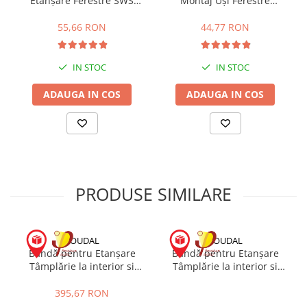
Etanșare Ferestre SWS
Montaj Uși Ferestre
Spray Primer 500mL
FlexiFoam SWS 750mL
55,66 RON
44,77 RON
IN STOC
IN STOC
ADAUGA IN COS
ADAUGA IN COS
PRODUSE SIMILARE
SOUDAL
SOUDAL
Bandă pentru Etanșare
Bandă pentru Etanșare
Tâmplărie la interior si
Tâmplărie la interior si
Exterior SWS Vario Extra
Exterior SWS Vario Extra
Black 100mm 30m
70mm 30m
395,67 RON