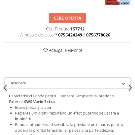
CERE OFERTA
Cod Produs:
157712
Ai nevoie de ajutor?
0755424249
/
0756778626
Adauga la Favorite
Descriere
Caracteristici Banda pentru Etansare Tamplarie la interior si
Exterior
SWS Vario Extra
Etanș și etanș la apă
Reglarea umidității rezultând un efect puternic de uscare a
îmbinării
Banda autoadeziva si sensibila la presiune pe o parte, pentru
a adera la profilul ferestrei, iar pe cealalta parte adeziva,