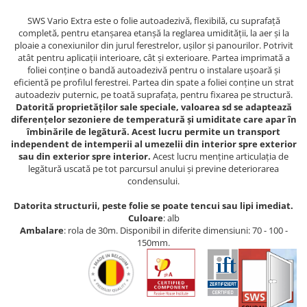
SWS Vario Extra este o folie autoadezivă, flexibilă, cu suprafață
completă, pentru etanșarea etanșă la reglarea umidității, la aer și la
ploaie a conexiunilor din jurul ferestrelor, ușilor și panourilor. Potrivit
atât pentru aplicații interioare, cât și exterioare. Partea imprimată a
foliei conține o bandă autoadezivă pentru o instalare ușoară și
eficientă pe profilul ferestrei. Partea din spate a foliei conține un strat
autoadeziv puternic, pe toată suprafața, pentru fixarea pe structură.
Datorită proprietăților sale speciale, valoarea sd se adaptează
diferențelor sezoniere de temperatură și umiditate care apar în
îmbinările de legătură. Acest lucru permite un transport
independent de intemperii al umezelii din interior spre exterior
sau din exterior spre interior.
Acest lucru menține articulația de
legătură uscată pe tot parcursul anului și previne deteriorarea
condensului.
Datorita structurii, peste folie se poate tencui sau lipi imediat.
Culoare
: alb
Ambalare
: rola de 30m. Disponibil in diferite dimensiuni: 70 - 100 -
150mm.