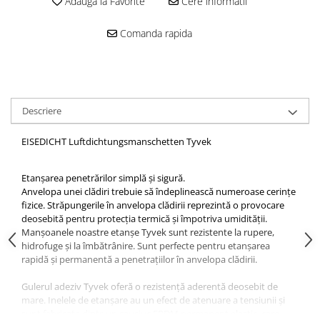
Adauga la Favorite
Cere informatii
Comanda rapida
Descriere
EISEDICHT Luftdichtungsmanschetten Tyvek
Etanșarea penetrărilor simplă și sigură.
Anvelopa unei clădiri trebuie să îndeplinească numeroase cerințe
fizice. Străpungerile în anvelopa clădirii reprezintă o provocare
deosebită pentru protecția termică și împotriva umidității.
Manșoanele noastre etanșe Tyvek sunt rezistente la rupere,
hidrofuge și la îmbătrânire. Sunt perfecte pentru etanșarea
rapidă și permanentă a penetrațiilor în anvelopa clădirii.
Gulerul adeziv Tyvek oferă o rezistență aderentă deosebit de
mare. Inelele de etanșare au un efect de atenuare a tensiunii și
sunt fabricate dintr-un cauciuc EPDM permanent elastic, care