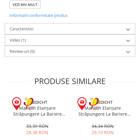
poate fi utilizat într-o gamă largă de temperaturi.
VEZI MAI MULT
Informatii conformitate produs
Caracteristici
Video
(1)
Review-uri
(0)
PRODUSE SIMILARE
EISEDICHT
EISEDICHT
Manșon Etanșare
Manșon Etanșare
Străpungere La Bariere
Străpungere La Bariere
Vapori D1 Tyvek 4-8 mm
Vapori DD3 Tyvek 2 x 4-8
mm
33,39 RON
34,34 RON
28,38 RON
29,19 RON