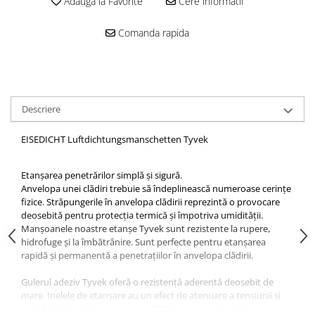
Adauga la Favorite
Cere informatii
Mascare
Garnituri Adezive Uși Ferestre
Comanda rapida
Gips Carton
Șuruburi Gips Carton
Piese pentru CD si UA
Benzi Gips Carton
Descriere
Dibluri Gips Carton
EISEDICHT Luftdichtungsmanschetten Tyvek
Profile Gips Carton
Ipsos îmbinare Gips Carton
Etanșarea penetrărilor simplă și sigură.
Plăci Gips Carton
Anvelopa unei clădiri trebuie să îndeplinească numeroase cerințe
Acoperiri Elastice, Textile și din
fizice. Străpungerile în anvelopa clădirii reprezintă o provocare
Lemn
deosebită pentru protecția termică și împotriva umidității.
Manșoanele noastre etanșe Tyvek sunt rezistente la rupere,
Adezivi Acoperiri Elastice și Textile
hidrofuge și la îmbătrânire. Sunt perfecte pentru etanșarea
Adezivi Parchet și Lemn
rapidă și permanentă a penetrațiilor în anvelopa clădirii.
Produse pentru Curățare
Gulerul adeziv Tyvek oferă o rezistență aderentă deosebit de
Colțare Protecție
mare. Inelele de etanșare au un efect de atenuare a tensiunii și
sunt fabricate dintr-un cauciuc EPDM permanent elastic, care
Profile Baie