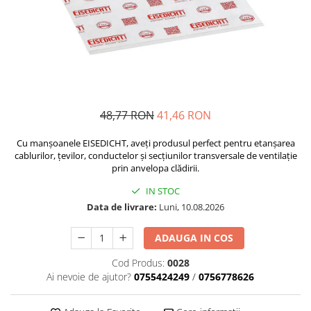
Plasă Armare
Plasă Termoizolație
Plasă Tencuieli și Șape
Alte Plase
Doze și Platforme
Adezivi Termoizolații
48,77 RON
41,46 RON
Benzi Adezive
Barieră de Vapori
Cu manșoanele EISEDICHT, aveți produsul perfect pentru etanșarea
cablurilor, țevilor, conductelor și secțiunilor transversale de ventilație
Etanșare Străpungeri
prin anvelopa clădirii.
Folie Difuzie Anticondens
IN STOC
Vată Minerală
Data de livrare:
Luni, 10.08.2026
Vată Bazaltică
ADAUGA IN COS
Polistiren Expandat & Extrudat
Cod Produs:
0028
Finisaje
Ai nevoie de ajutor?
0755424249
/
0756778626
Accesorii Finisaje
Uși de Vizitare