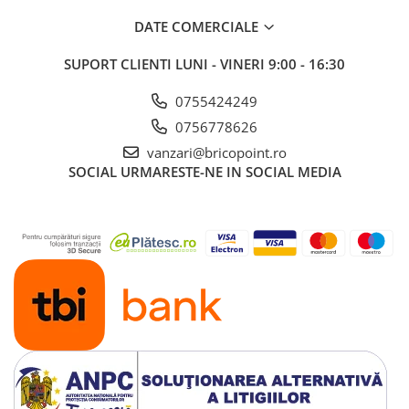
Profile Betoane
DATE COMERCIALE
Reparare Beton, Subturnări și
Ancorări
SUPORT CLIENTI
LUNI - VINERI 9:00 - 16:30
Mortare Speciale
0755424249
Gleturi
0756778626
Decorative
vanzari@bricopoint.ro
Profile Decorative
SOCIAL
URMARESTE-NE IN SOCIAL MEDIA
Ancadramente Uși și Ferestre
Solbancuri / Pervaze
Termosistem Decorativ
Brâuri Decorative
Scafe pentru Led
Cornișe
Plinte
Panouri Decorative 3D
Accesorii Montaj
Glafuri