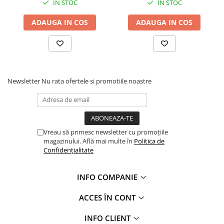
IN STOC
IN STOC
Hidroizolații Lichide
Hidroizolații Bituminoase
ADAUGA IN COS
ADAUGA IN COS
Hidrofobizare și Tratamente
Tencuieli și Betoane
Amorse Tencuieli
Pardoseli și Nivelare Suport
Newsletter
Nu rata ofertele si promotiile noastre
Nivelare Grosieră
Nivelare în Strat Subțire
Rașini Reparații Fisuri Șapă
Aditivi pentru Șape
Vreau să primesc newsletter cu promoțiile
magazinului. Află mai multe în
Politica de
Amorse și Promotori de Aderență
Confidențialitate
Stabilizare Suport
Aditivi pentru Betoane și Mortare
INFO COMPANIE
Profile Tencuieli și Glet
ACCES ÎN CONT
Profile Glet
Profile Tencuieli
INFO CLIENT