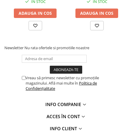
IN STOC
IN STOC
Hidroizolații Lichide
Hidroizolații Bituminoase
ADAUGA IN COS
ADAUGA IN COS
Hidrofobizare și Tratamente
Tencuieli și Betoane
Amorse Tencuieli
Pardoseli și Nivelare Suport
Newsletter
Nu rata ofertele si promotiile noastre
Nivelare Grosieră
Nivelare în Strat Subțire
Rașini Reparații Fisuri Șapă
Aditivi pentru Șape
Vreau să primesc newsletter cu promoțiile
magazinului. Află mai multe în
Politica de
Amorse și Promotori de Aderență
Confidențialitate
Stabilizare Suport
Aditivi pentru Betoane și Mortare
INFO COMPANIE
Profile Tencuieli și Glet
ACCES ÎN CONT
Profile Glet
Profile Tencuieli
INFO CLIENT