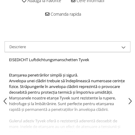
Adauga la Favorite
Cere informatii
Mascare
Garnituri Adezive Uși Ferestre
Comanda rapida
Gips Carton
Șuruburi Gips Carton
Piese pentru CD si UA
Benzi Gips Carton
Descriere
Dibluri Gips Carton
EISEDICHT Luftdichtungsmanschetten Tyvek
Profile Gips Carton
Ipsos îmbinare Gips Carton
Etanșarea penetrărilor simplă și sigură.
Plăci Gips Carton
Anvelopa unei clădiri trebuie să îndeplinească numeroase cerințe
Acoperiri Elastice, Textile și din
fizice. Străpungerile în anvelopa clădirii reprezintă o provocare
Lemn
deosebită pentru protecția termică și împotriva umidității.
Manșoanele noastre etanșe Tyvek sunt rezistente la rupere,
Adezivi Acoperiri Elastice și Textile
hidrofuge și la îmbătrânire. Sunt perfecte pentru etanșarea
Adezivi Parchet și Lemn
rapidă și permanentă a penetrațiilor în anvelopa clădirii.
Produse pentru Curățare
Gulerul adeziv Tyvek oferă o rezistență aderentă deosebit de
Colțare Protecție
mare. Inelele de etanșare au un efect de atenuare a tensiunii și
sunt fabricate dintr-un cauciuc EPDM permanent elastic, care
Profile Baie