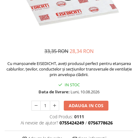
Plasă Armare
Plasă Termoizolație
Plasă Tencuieli și Șape
Alte Plase
Doze și Platforme
Adezivi Termoizolații
33,35 RON
28,34 RON
Benzi Adezive
Barieră de Vapori
Cu manșoanele EISEDICHT, aveți produsul perfect pentru etanșarea
cablurilor, țevilor, conductelor și secțiunilor transversale de ventilație
Etanșare Străpungeri
prin anvelopa clădirii.
Folie Difuzie Anticondens
IN STOC
Vată Minerală
Data de livrare:
Luni, 10.08.2026
Vată Bazaltică
ADAUGA IN COS
Polistiren Expandat & Extrudat
Cod Produs:
0111
Finisaje
Ai nevoie de ajutor?
0755424249
/
0756778626
Accesorii Finisaje
Uși de Vizitare