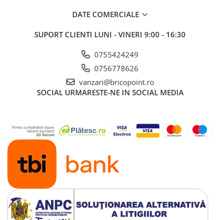
Profile Betoane
DATE COMERCIALE
Reparare Beton, Subturnări și
Ancorări
SUPORT CLIENTI
LUNI - VINERI 9:00 - 16:30
Mortare Speciale
0755424249
Gleturi
0756778626
Decorative
vanzari@bricopoint.ro
Profile Decorative
SOCIAL
URMARESTE-NE IN SOCIAL MEDIA
Ancadramente Uși și Ferestre
Solbancuri / Pervaze
Termosistem Decorativ
Brâuri Decorative
Scafe pentru Led
Cornișe
Plinte
Panouri Decorative 3D
Accesorii Montaj
Glafuri