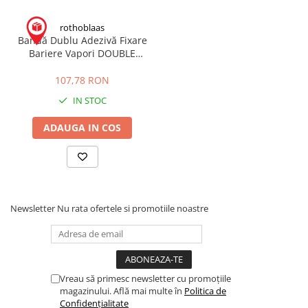
Profile Betoane
Reparare Beton, Subturnări și
rothoblaas
Ancorări
Bandă Dublu Adezivă Fixare
Bariere Vapori DOUBLE
Mortare Speciale
BAND 40mm x 50m
Gleturi
107,78 RON
Decorative
IN STOC
Profile Decorative
ADAUGA IN COS
Ancadramente Uși și Ferestre
Solbancuri / Pervaze
Termosistem Decorativ
Brâuri Decorative
Newsletter
Nu rata ofertele si promotiile noastre
Scafe pentru Led
Cornișe
Plinte
Panouri Decorative 3D
Vreau să primesc newsletter cu promoțiile
Accesorii Montaj
magazinului. Află mai multe în
Politica de
Glafuri
Confidențialitate