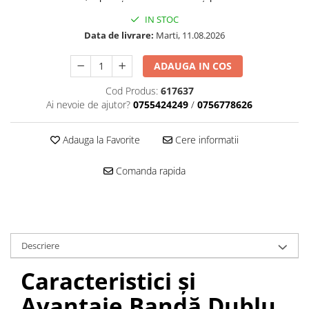
Mascare
IN STOC
Garnituri Adezive Uși Ferestre
Data de livrare:
Marti, 11.08.2026
Gips Carton
ADAUGA IN COS
Șuruburi Gips Carton
Piese pentru CD si UA
Cod Produs:
617637
Ai nevoie de ajutor?
0755424249
/
0756778626
Benzi Gips Carton
Dibluri Gips Carton
Adauga la Favorite
Cere informatii
Profile Gips Carton
Ipsos îmbinare Gips Carton
Comanda rapida
Plăci Gips Carton
Acoperiri Elastice, Textile și din
Lemn
Adezivi Acoperiri Elastice și Textile
Descriere
Adezivi Parchet și Lemn
Produse pentru Curățare
Caracteristici și
Colțare Protecție
Avantaje Bandă Dublu
Profile Baie