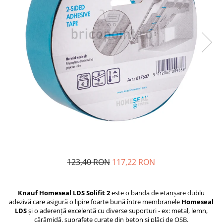
Plasă Armare
Plasă Termoizolație
Plasă Tencuieli și Șape
Alte Plase
Doze și Platforme
Adezivi Termoizolații
Benzi Adezive
Barieră de Vapori
Etanșare Străpungeri
Folie Difuzie Anticondens
Vată Minerală
123,40 RON
117,22 RON
Vată Bazaltică
Polistiren Expandat & Extrudat
Finisaje
Knauf Homeseal LDS Solifit 2
este o banda de etanșare dublu
adezivă care asigură o lipire foarte bună între membranele
Homeseal
Accesorii Finisaje
LDS
și o aderență excelentă cu diverse suporturi - ex: metal, lemn,
Uși de Vizitare
cărămidă, suprafețe curate din beton și plăci de OSB.