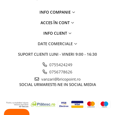
Glafuri din Ceramică
Glafuri din Aluminiu
INFO COMPANIE
Vopsele & Tencuieli Decorative
ACCES ÎN CONT
Tencuieli Decorative
Finisaje Giorgio Graesan
INFO CLIENT
Lacuri, Baițuri, Produse de Pregătit
DATE COMERCIALE
și Tratat Suprafețe
Tehnici Decorative
SUPORT CLIENTI
LUNI - VINERI 9:00 - 16:30
Tapet Fibră de Sticlă
0755424249
Capace de Gard
0756778626
Cărămidă Klinker
vanzari@bricopoint.ro
Termice
SOCIAL
URMARESTE-NE IN SOCIAL MEDIA
Sobe și Șeminee
Coșuri și Tubulatură Evacuare
Ventilație, Climatizare
Accesorii Ventilație