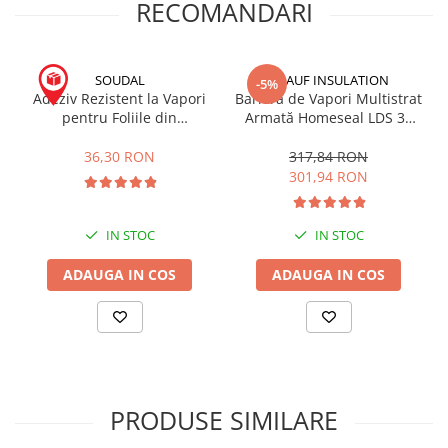
RECOMANDARI
Hidroizolații Lichide
Hidroizolații Bituminoase
Hidrofobizare și Tratamente
SOUDAL
KNAUF INSULATION
-5%
Tencuieli și Betoane
Adeziv Rezistent la Vapori
Barieră de Vapori Multistrat
pentru Foliile din
Armată Homeseal LDS 35
Amorse Tencuieli
Construcții VapourSeal
1.5x50m 75mp
Pardoseli și Nivelare Suport
310mL
36,30 RON
317,84 RON
301,94 RON
Nivelare Grosieră
Nivelare în Strat Subțire
Rașini Reparații Fisuri Șapă
IN STOC
IN STOC
Aditivi pentru Șape
ADAUGA IN COS
ADAUGA IN COS
Amorse și Promotori de Aderență
Stabilizare Suport
Aditivi pentru Betoane și Mortare
Profile Tencuieli și Glet
Profile Glet
PRODUSE SIMILARE
Profile Tencuieli