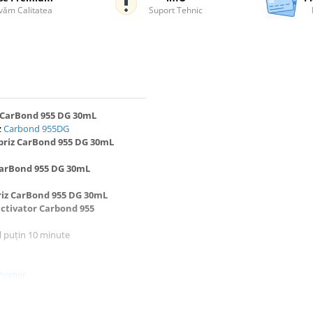
ăm Calitatea
Suport Tehnic
z CarBond 955 DG 30mL
z
Carbond 955DG
rbriz CarBond 955 DG 30mL
 CarBond 955 DG 30mL
briz CarBond 955 DG 30mL
ctivator Carbond 955
cel puțin 10 minute
Primer
-o bandă triunghiulară pe geam