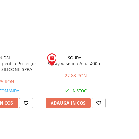
OUDAL
SOUDAL
c pentru Protecție
Spray Vaselină Albă 400mL
Spray Mul
 SILICONE SPRAY
MULTI SP
00mL
27,83 RON
25 RON
 COMANDA
IN STOC
N COS
ADAUGA IN COS
ADAUG