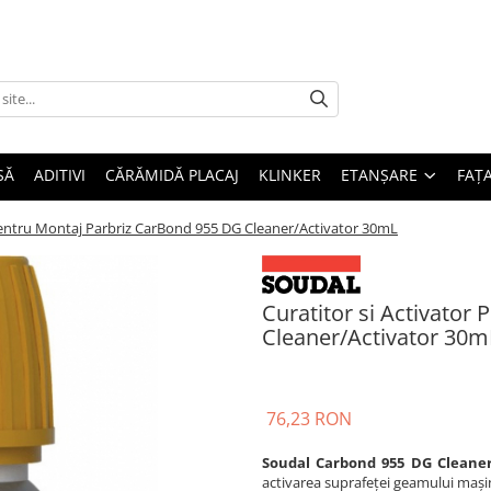
SĂ
ADITIVI
CĂRĂMIDĂ PLACAJ
KLINKER
ETANȘARE
FAȚ
 Pentru Montaj Parbriz CarBond 955 DG Cleaner/Activator 30mL
Curatitor si Activator
Cleaner/Activator 30m
76,23 RON
Soudal Carbond 955 DG Cleaner
activarea suprafeței geamului mașin