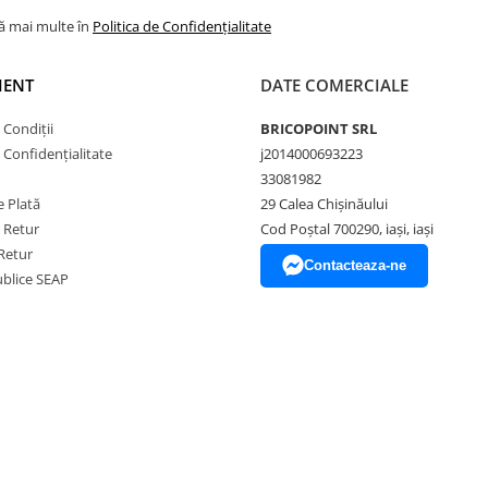
lă mai multe în
Politica de Confidențialitate
IENT
DATE COMERCIALE
 Condiții
BRICOPOINT SRL
e Confidențialitate
j2014000693223
33081982
 Plată
29 Calea Chișinăului
e Retur
Cod Poștal 700290, iași, iași
Retur
Contacteaza-ne
Publice SEAP