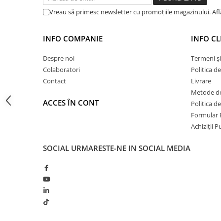
Hidroizolații Lichide
Vreau să primesc newsletter cu promoțiile magazinului. Af
Hidroizolații Bituminoase
Hidrofobizare și Tratamente
INFO COMPANIE
INFO CL
Tencuieli și Betoane
Despre noi
Termeni și
Amorse Tencuieli
Colaboratori
Politica d
Pardoseli și Nivelare Suport
Contact
Livrare
Nivelare Grosieră
Metode de
Nivelare în Strat Subțire
ACCES ÎN CONT
Politica d
Rașini Reparații Fisuri Șapă
Formular 
Achiziții 
Aditivi pentru Șape
Amorse și Promotori de Aderență
SOCIAL
URMARESTE-NE IN SOCIAL MEDIA
Stabilizare Suport
Aditivi pentru Betoane și Mortare
Profile Tencuieli și Glet
Profile Glet
Profile Tencuieli