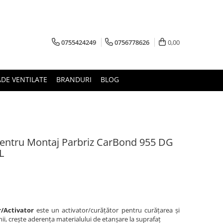
0755424249
0756778626
0,00
ADE VENTILATE
BRANDURI
BLOG
 Pentru Montaj Parbriz CarBond 955 DG
L
/Activator
este un activator/curățător pentru curățarea și
ii, crește aderența materialului de etanșare la suprafaț