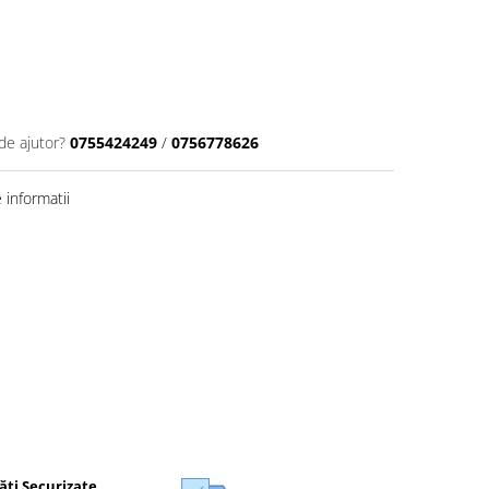
de ajutor?
0755424249
/
0756778626
informatii
ăți Securizate