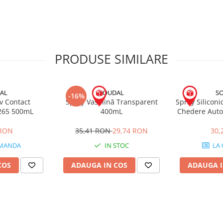
lurile
drumul după 3 ore
matic
ace Cleaner imediat după utilizare
PRODUSE SIMILARE
AL
SOUDAL
S
-16%
v Contact
Spray Vaselină Transparent
Spray Siliconi
265 500mL
400mL
Chedere Auto
4
 RON
35,41 RON
29,74 RON
30,
MANDA
IN STOC
LA
COS
ADAUGA IN COS
ADAUGA I