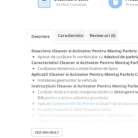
Verifică Comanda
Promov
Mascare
Garnituri Adezive Uși Ferestre
Gips Carton
Șuruburi Gips Carton
Caracteristici
Review-uri
(0)
Descriere
Piese pentru CD si UA
Benzi Gips Carton
Descriere Cleaner si Activator Pentru Montaj Parbri
Dibluri Gips Carton
Aparat de curățare în combinație cu
Adezivul de parbri
Caracteristici Cleaner si Activator Pentru Montaj Pa
Profile Gips Carton
Curățarea temeinică a sticlei înainte de lipire
Ipsos îmbinare Gips Carton
Aplicații Cleaner si Activator Pentru Montaj Parbriz
Plăci Gips Carton
Instalarea geamurilor la vehicule.
Instrucțiuni Cleaner si Activator Pentru Montaj Par
Acoperiri Elastice, Textile și din
Curățați sticla și tratați marginea sticlei cu
detergent/a
Lemn
DG
pentru a activa aderența grundului
Adezivi Acoperiri Elastice și Textile
Aplicați
Carbond 955 DG Primer
și lăsați-l să se usuce 
Scoateți mulurile și tăiați fereastra veche
Adezivi Parchet și Lemn
Tăiați materialul de etanșare vechi la 1 până la 2 mm
Produse pentru Curățare
Tratați orice deteriorare a vopselei cu
Carbond 955 DG 
Aplicați etanșant pentru geamuri
Carbond 955 DG
într
Colțare Protecție
VEZI MAI MULT
sau pe mașină
Profile Baie