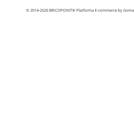
Profile Betoane
Reparare Beton, Subturnări și
© 2014-2026 BRICOPOINT®
Platforma E-commerce by Gom
Ancorări
Mortare Speciale
Gleturi
Decorative
Profile Decorative
Ancadramente Uși și Ferestre
Solbancuri / Pervaze
Termosistem Decorativ
Brâuri Decorative
Scafe pentru Led
Cornișe
Plinte
Panouri Decorative 3D
Accesorii Montaj
Glafuri