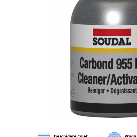
Plasă Armare
Plasă Termoizolație
Plasă Tencuieli și Șape
Alte Plase
Doze și Platforme
Adezivi Termoizolații
Benzi Adezive
Barieră de Vapori
Etanșare Străpungeri
Folie Difuzie Anticondens
Vată Minerală
Vată Bazaltică
Polistiren Expandat & Extrudat
Finisaje
Accesorii Finisaje
Uși de Vizitare
Deschidere Colet
Produ