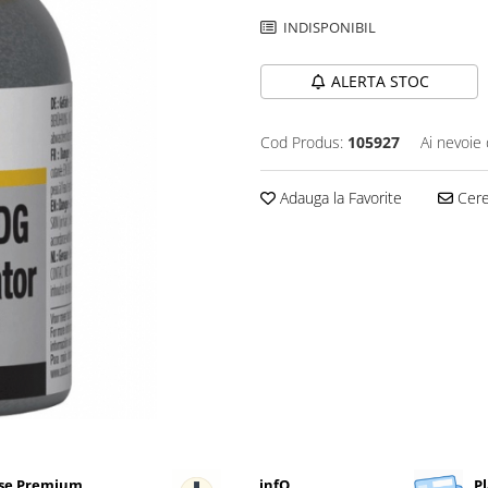
INDISPONIBIL
ALERTA STOC
Cod Produs:
105927
Ai nevoie 
Adauga la Favorite
Cere 
se Premium
infO
Pl