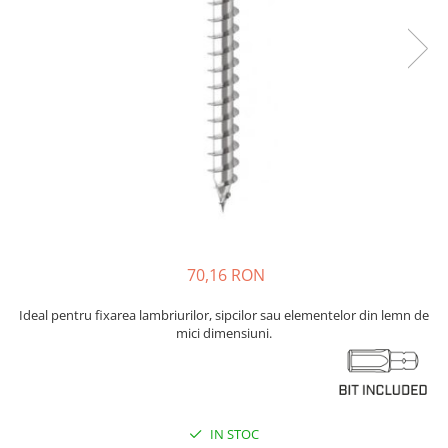
Plasă Armare
Plasă Termoizolație
Plasă Tencuieli și Șape
Alte Plase
Doze și Platforme
Adezivi Termoizolații
Benzi Adezive
Barieră de Vapori
Etanșare Străpungeri
Folie Difuzie Anticondens
70,16 RON
Vată Minerală
Ideal pentru fixarea lambriurilor, sipcilor sau elementelor din lemn de
Vată Bazaltică
mici dimensiuni.
Polistiren Expandat & Extrudat
Finisaje
Accesorii Finisaje
IN STOC
Uși de Vizitare