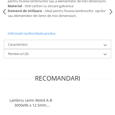
pentru fixarea lambriurilor sau a elementelor de mici dimensiuni.
Material
- Otel carbon cu zincare galvanica
Placări Ceramice și din Piatră
Domenii de Utilizare
- Ideal pentru fixarea lambriurilor, sipcilor
Profile Dilatatie
sau elementelor din lemn de mici dimensiuni.
Chituri de Rosturi
Distanțiere si Pene pentru Nivelare
Informatii conformitate produs
Adezivi
Produse pentru Curățare
Caracteristici
Latex pentru Adezivi și Chituri
Review-uri
(0)
Hidroizolații
Accesorii Hidroizolații
Etanșanți Elastici și Adezivi
RECOMANDARI
Etanșanți
Adezivi și Etanșanți
Fund de Rost
Benzi de Etanșare
Lambriu Lemn Molid A-B
Impermeabilizări Suprafețe
3000x96 x 12.5mm,
2.88mp/pac
Hidroizolații Flexibile