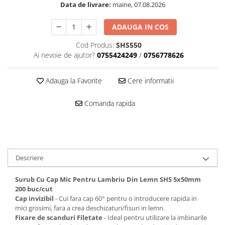
Data de livrare:
maine, 07.08.2026
Mascare
Garnituri Adezive Uși Ferestre
ADAUGA IN COS
Gips Carton
Cod Produs:
SHS550
Șuruburi Gips Carton
Ai nevoie de ajutor?
0755424249
/
0756778626
Piese pentru CD si UA
Benzi Gips Carton
Adauga la Favorite
Cere informatii
Dibluri Gips Carton
Comanda rapida
Profile Gips Carton
Ipsos îmbinare Gips Carton
Plăci Gips Carton
Acoperiri Elastice, Textile și din
Lemn
Descriere
Adezivi Acoperiri Elastice și Textile
Surub Cu Cap Mic Pentru Lambriu Din Lemn SHS 5x50mm
Adezivi Parchet și Lemn
200 buc/cut
Produse pentru Curățare
Cap invizibil
- Cui fara cap 60° pentru o introducere rapida in
Colțare Protecție
mici grosimi, fara a crea deschizaturi/fisuri in lemn.
Fixare de scanduri Filetate
- Ideal pentru utilizare la imbinarile
Profile Baie