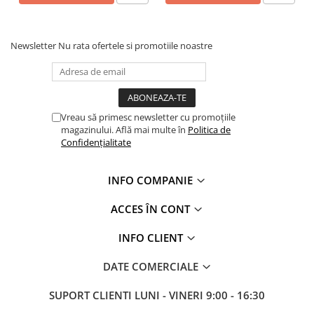
Profile Betoane
Reparare Beton, Subturnări și
Ancorări
Newsletter
Nu rata ofertele si promotiile noastre
Mortare Speciale
Gleturi
Decorative
Vreau să primesc newsletter cu promoțiile
Profile Decorative
magazinului. Află mai multe în
Politica de
Ancadramente Uși și Ferestre
Confidențialitate
Solbancuri / Pervaze
Termosistem Decorativ
INFO COMPANIE
Brâuri Decorative
ACCES ÎN CONT
Scafe pentru Led
Cornișe
INFO CLIENT
Plinte
DATE COMERCIALE
Panouri Decorative 3D
Accesorii Montaj
SUPORT CLIENTI
LUNI - VINERI 9:00 - 16:30
Glafuri