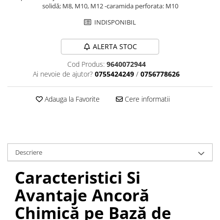
solidă; M8, M10, M12 -caramida perforata: M10
INDISPONIBIL
ALERTA STOC
Cod Produs:
9640072944
Ai nevoie de ajutor?
0755424249
/
0756778626
Adauga la Favorite
Cere informatii
Descriere
Caracteristici Si
Avantaje Ancoră
Chimică pe Bază de