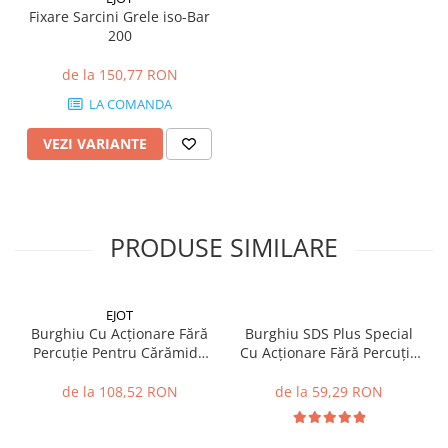
Fixare Sarcini Grele iso-Bar
200
de la 150,77 RON
LA COMANDA
VEZI VARIANTE
PRODUSE SIMILARE
EJOT
Burghiu Cu Acționare Fără
Burghiu SDS Plus Special
Percuție Pentru Cărămidă
Cu Acționare Fără Percuție
cu Goluri MULTI-STAR SDS
Pentru Bolțari și Cărămidă
Plus 8 x 200mm
Porotherm diametru 8mm
de la 108,52 RON
de la 59,29 RON