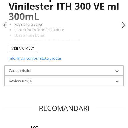
Vinilester ITH 300 VE ml
300mL
Rășină fără stiren
Pentru încărcări mari si critice
Durabilitate bună
Fără stiren, miros slab Tratament rapid
Utilizare universală
VEZI MAI MULT
Potrivit și pentru medii mai reci
Aplicarea acestui produs necesita folosirea unui pistol de
Informatii conformitate produs
ancore chimice de 300mL
Caracteristici
Review-uri
(0)
RECOMANDARI
EJOT