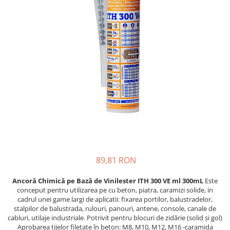
Reparare Beton, Subturnări și
Plasă Tencuieli și Șape
Adezivi Acoperiri Elastice și Textile
Mături
Ancorări
Tencuieli Decorative
Alte Plase
Adezivi Parchet și Lemn
Saci Menaj
Finisaje Giorgio Graesan
Mortare Speciale
Doze și Platforme
Produse pentru Curățare
Umiditate
Lacuri, Baițuri, Produse de Pregătit
Gleturi
Colțare Protecție
și Tratat Suprafețe
Finisaje Decorative
Adezivi Termoizolații
Tehnici Decorative
Profile Baie
Folie Ambalare si Protectie
Benzi Adezive
Tapet Fibră de Sticlă
Placări Ceramice și din Piatră
Șlefuire și Lustruire
Barieră de Vapori
Capace de Gard
Profile Dilatatie
Etanșare Străpungeri
Cărămidă Klinker
Chituri de Rosturi
Folie Difuzie Anticondens
Distanțiere si Pene pentru Nivelare
Vată Minerală
Adezivi
Vată Bazaltică
Produse pentru Curățare
89,81 RON
Polistiren Expandat & Extrudat
Latex pentru Adezivi și Chituri
Ancoră Chimică pe Bază de Vinilester ITH 300 VE ml 300mL
Este
conceput pentru utilizarea pe cu beton, piatra, caramizi solide, in
cadrul unei game largi de aplicatii: fixarea portilor, balustradelor,
stalpilor de balustrada, rulouri, panouri, antene, console, canale de
cabluri, utilaje industriale. Potrivit pentru blocuri de zidărie (solid și gol)
Aprobarea tijelor filetate în beton: M8, M10, M12, M16 -caramida