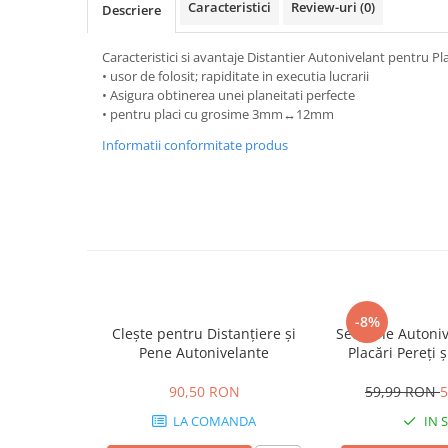
Caracteristici
Review-uri
(0)
Descriere
Mascare
Garnituri Adezive Uși Ferestre
Caracteristici si avantaje Distantier Autonivelant pentru Pla
Gips Carton
• usor de folosit; rapiditate in executia lucrarii
• Asigura obtinerea unei planeitati perfecte
Șuruburi Gips Carton
• pentru placi cu grosime 3mm↔12mm
Piese pentru CD si UA
Informatii conformitate produs
Benzi Gips Carton
Dibluri Gips Carton
Profile Gips Carton
Ipsos îmbinare Gips Carton
Plăci Gips Carton
Acoperiri Elastice, Textile și din
Lemn
-8%
Clește pentru Distanțiere și
Set Pene Autoni
Adezivi Acoperiri Elastice și Textile
Pene Autonivelante
Placări Pereți 
Adezivi Parchet și Lemn
100b
Produse pentru Curățare
90,50 RON
59,99 RON
5
Colțare Protecție
LA COMANDA
IN 
Profile Baie