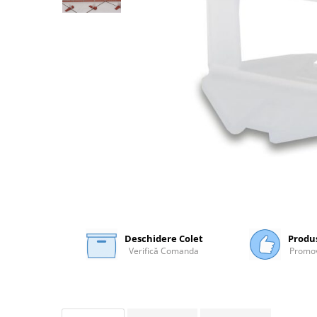
Plasă Armare
Plasă Termoizolație
Plasă Tencuieli și Șape
Alte Plase
Doze și Platforme
Adezivi Termoizolații
Benzi Adezive
Barieră de Vapori
Etanșare Străpungeri
Folie Difuzie Anticondens
Vată Minerală
Vată Bazaltică
Deschidere Colet
Produ
Polistiren Expandat & Extrudat
Verifică Comanda
Promov
Finisaje
Accesorii Finisaje
Uși de Vizitare