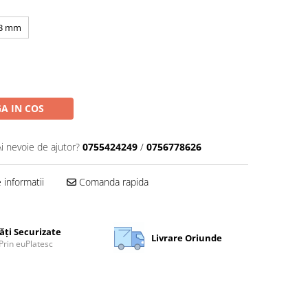
3 mm
A IN COS
Ai nevoie de ajutor?
0755424249
/
0756778626
informatii
Comanda rapida
ăți Securizate
Livrare Oriunde
Prin euPlatesc