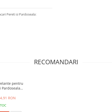
cari Pereti si Pardoseala:
RECOMANDARI
velante pentru
și Pardoseala
uc
4,91 RON
STOC