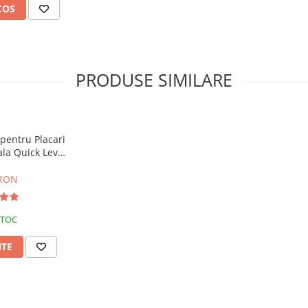
COS
PRODUSE SIMILARE
 pentru Placari
ala Quick Level
0buc
 RON
STOC
NTE