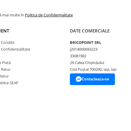
lă mai multe în
Politica de Confidențialitate
IENT
DATE COMERCIALE
 Condiții
BRICOPOINT SRL
e Confidențialitate
j2014000693223
33081982
 Plată
29 Calea Chișinăului
e Retur
Cod Poștal 700290, iași, iași
Retur
Contacteaza-ne
Publice SEAP