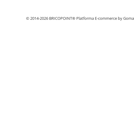
Profile Betoane
Reparare Beton, Subturnări și
Ancorări
© 2014-2026 BRICOPOINT®
Platforma E-commerce by Gom
Mortare Speciale
Gleturi
Decorative
Profile Decorative
Ancadramente Uși și Ferestre
Solbancuri / Pervaze
Termosistem Decorativ
Brâuri Decorative
Scafe pentru Led
Cornișe
Plinte
Panouri Decorative 3D
Accesorii Montaj
Glafuri