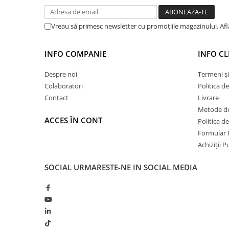
Hidroizolații Lichide
Hidroizolații Bituminoase
Vreau să primesc newsletter cu promoțiile magazinului. Af
Hidrofobizare și Tratamente
Tencuieli și Betoane
INFO COMPANIE
INFO CL
Amorse Tencuieli
Despre noi
Termeni și
Pardoseli și Nivelare Suport
Colaboratori
Politica d
Nivelare Grosieră
Contact
Livrare
Nivelare în Strat Subțire
Metode de
Rașini Reparații Fisuri Șapă
ACCES ÎN CONT
Politica d
Aditivi pentru Șape
Formular 
Achiziții 
Amorse și Promotori de Aderență
Stabilizare Suport
SOCIAL
URMARESTE-NE IN SOCIAL MEDIA
Aditivi pentru Betoane și Mortare
Profile Tencuieli și Glet
Profile Glet
Profile Tencuieli