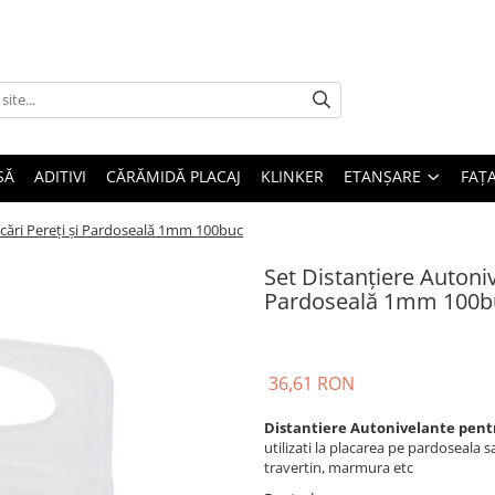
SĂ
ADITIVI
CĂRĂMIDĂ PLACAJ
KLINKER
ETANȘARE
FAȚ
acări Pereți și Pardoseală 1mm 100buc
Set Distanțiere Autoniv
Pardoseală 1mm 100b
36,61 RON
Distantiere Autonivelante pentr
utilizati la placarea pe pardoseala sa
travertin, marmura etc