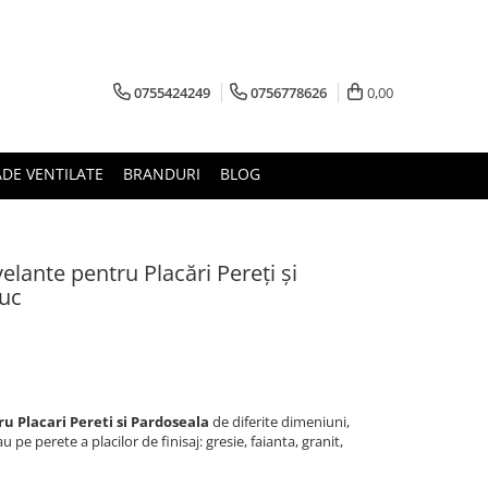
0755424249
0756778626
0,00
ADE VENTILATE
BRANDURI
BLOG
elante pentru Placări Pereți și
uc
u Placari Pereti si Pardoseala
de diferite dimeniuni,
u pe perete a placilor de finisaj: gresie, faianta, granit,