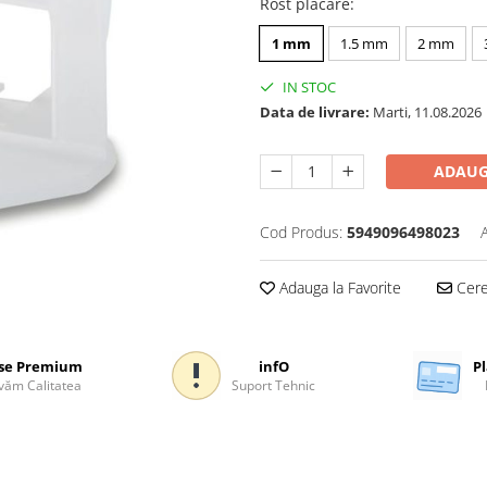
Rost placare
:
1 mm
1.5 mm
2 mm
IN STOC
Data de livrare:
Marti, 11.08.2026
ADAUG
Cod Produs:
5949096498023
Adauga la Favorite
Cere 
se Premium
infO
Pl
ăm Calitatea
Suport Tehnic