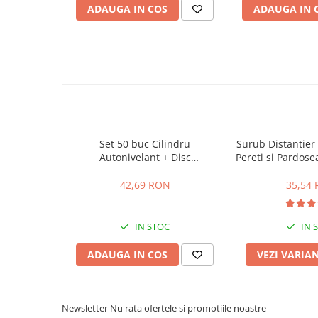
ADAUGA IN COS
ADAUGA IN 
Placări Ceramice și din Piatră
Profile Dilatatie
Chituri de Rosturi
Distanțiere si Pene pentru Nivelare
Adezivi
Produse pentru Curățare
Latex pentru Adezivi și Chituri
Set 50 buc Cilindru
Surub Distantier
Hidroizolații
Autonivelant + Disc
Pereti si Pardose
Accesorii Hidroizolații
Antizgariere pentru Placari
1mm 10
Pereti si Pardoseala Simply
42,69 RON
35,54
Etanșanți Elastici și Adezivi
Level
Etanșanți
IN STOC
IN 
Adezivi și Etanșanți
Fund de Rost
ADAUGA IN COS
VEZI VARIA
Benzi de Etanșare
Impermeabilizări Suprafețe
Newsletter
Nu rata ofertele si promotiile noastre
Hidroizolații Flexibile