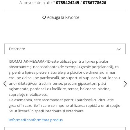
Ai nevoie de ajutor?
0755424249
/
0756778626
Adauga la Favorite
Descriere
ISOMAT AK-MEGARAPID este utilizat pentru lipirea plăcilor
absorbante şi neabsorbante (de exemplu gresie porţelanată), ca
şi pentru lipirea pietrei naturale şi a plăcilor de dimensiuni mari
etc., pe zid sau pe pardoseală, pe suporturi supuse vibraţiilor sau
unor dilataţii/contracţii intense, precum gipscarton, plăci
aglomerate, pardoseli cu încălzire, terase, balcoane, piscine,
suprafeţe metalice etc.
De asemenea, este recomandat pentru pardoseli cu circulaţie
grea şi în cazurile în care se impune utilizarea rapidă a unui spaţiu.
Se utilizează în spaţii interioare şi exterioare
Informatii conformitate produs