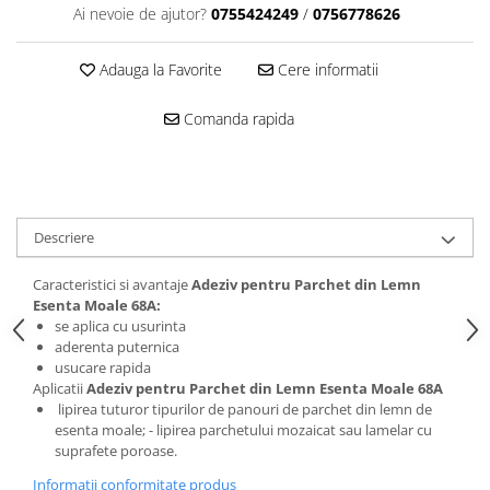
Ai nevoie de ajutor?
0755424249
/
0756778626
Mascare
Garnituri Adezive Uși Ferestre
Adauga la Favorite
Cere informatii
Gips Carton
Șuruburi Gips Carton
Comanda rapida
Piese pentru CD si UA
Benzi Gips Carton
Dibluri Gips Carton
Profile Gips Carton
Descriere
Ipsos îmbinare Gips Carton
Plăci Gips Carton
Caracteristici si avantaje
Adeziv pentru Parchet din Lemn
Esenta Moale 68A:
Acoperiri Elastice, Textile și din
se aplica cu usurinta
Lemn
aderenta puternica
Adezivi Acoperiri Elastice și Textile
usucare rapida
Aplicatii
Adeziv pentru Parchet din Lemn Esenta Moale 68A
Adezivi Parchet și Lemn
lipirea tuturor tipurilor de panouri de parchet din lemn de
Produse pentru Curățare
esenta moale; - lipirea parchetului mozaicat sau lamelar cu
suprafete poroase.
Colțare Protecție
Informatii conformitate produs
Profile Baie