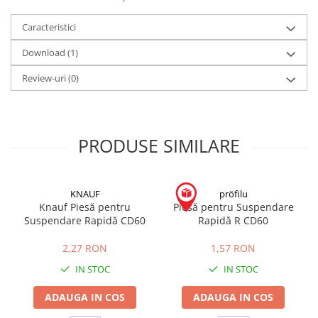
Placări Ceramice și din Piatră
Caracteristici
Profile Dilatatie
Download (1)
Chituri de Rosturi
Review-uri
(0)
Distanțiere si Pene pentru Nivelare
Adezivi
Produse pentru Curățare
Latex pentru Adezivi și Chituri
PRODUSE SIMILARE
Hidroizolații
Accesorii Hidroizolații
Etanșanți Elastici și Adezivi
KNAUF
pröfilu
Knauf Piesă pentru
Piesă pentru Suspendare
Etanșanți
Suspendare Rapidă CD60
Rapidă R CD60
Adezivi și Etanșanți
2,27 RON
1,57 RON
Fund de Rost
IN STOC
IN STOC
Benzi de Etanșare
Impermeabilizări Suprafețe
ADAUGA IN COS
ADAUGA IN COS
Hidroizolații Flexibile