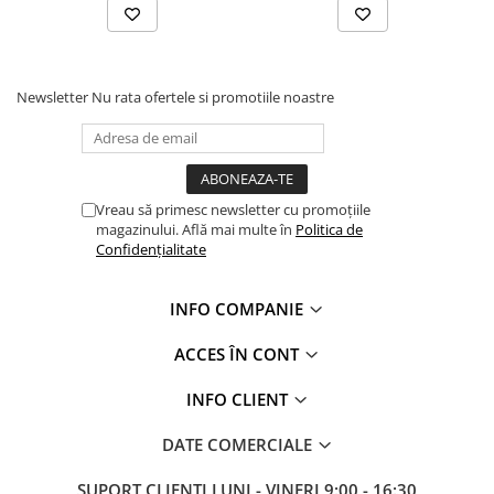
Hidroizolații Lichide
Hidroizolații Bituminoase
Hidrofobizare și Tratamente
Newsletter
Nu rata ofertele si promotiile noastre
Tencuieli și Betoane
Amorse Tencuieli
Pardoseli și Nivelare Suport
Nivelare Grosieră
Vreau să primesc newsletter cu promoțiile
Nivelare în Strat Subțire
magazinului. Află mai multe în
Politica de
Confidențialitate
Rașini Reparații Fisuri Șapă
Aditivi pentru Șape
INFO COMPANIE
Amorse și Promotori de Aderență
Stabilizare Suport
ACCES ÎN CONT
Aditivi pentru Betoane și Mortare
INFO CLIENT
Profile Tencuieli și Glet
Profile Glet
DATE COMERCIALE
Profile Tencuieli
SUPORT CLIENTI
LUNI - VINERI 9:00 - 16:30