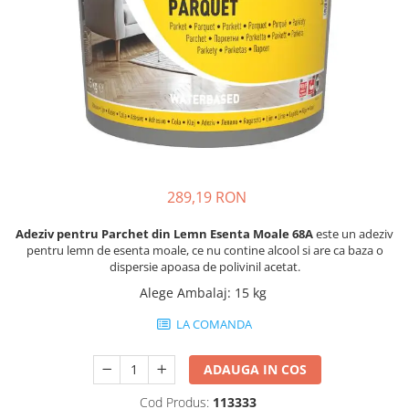
Plasă Armare
Plasă Termoizolație
Plasă Tencuieli și Șape
Alte Plase
Doze și Platforme
Adezivi Termoizolații
Benzi Adezive
Barieră de Vapori
289,19 RON
Etanșare Străpungeri
Adeziv pentru Parchet din Lemn Esenta Moale 68A
este un adeziv
Folie Difuzie Anticondens
pentru lemn de esenta moale, ce nu contine alcool si are ca baza o
dispersie apoasa de polivinil acetat.
Vată Minerală
Alege Ambalaj
:
15 kg
Vată Bazaltică
Polistiren Expandat & Extrudat
LA COMANDA
Finisaje
ADAUGA IN COS
Accesorii Finisaje
Cod Produs:
113333
Uși de Vizitare