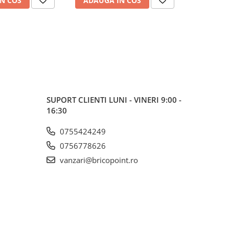
N COS
ADAUGA IN COS
ADAUG
SUPORT CLIENTI
LUNI - VINERI 9:00 -
16:30
0755424249
0756778626
vanzari@bricopoint.ro