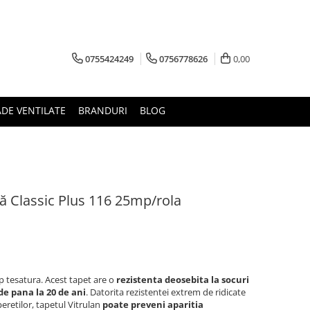
0755424249
0756778626
0,00
ADE VENTILATE
BRANDURI
BLOG
lă Classic Plus 116 25mp/rola
ip tesatura. Acest tapet are o
rezistenta deosebita la socuri
de pana la 20 de ani
. Datorita rezistentei extrem de ridicate
peretilor, tapetul Vitrulan
poate preveni aparitia