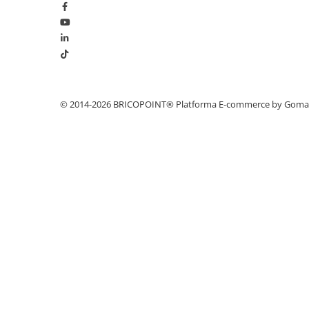
Glafuri din Ceramică
Glafuri din Aluminiu
Vopsele & Tencuieli Decorative
Tencuieli Decorative
Finisaje Giorgio Graesan
© 2014-2026 BRICOPOINT®
Platforma E-commerce by Gom
Lacuri, Baițuri, Produse de Pregătit
și Tratat Suprafețe
Tehnici Decorative
Tapet Fibră de Sticlă
Capace de Gard
Cărămidă Klinker
Termice
Sobe și Șeminee
Coșuri și Tubulatură Evacuare
Ventilație, Climatizare
Accesorii Ventilație