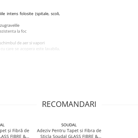
ile intens folosite (spitale, scoli,
 zugravelile
zistenta la foc
 schimbul de aer si vapori
cu care se acopera este lavabila,
 timp si bani, datorita eliminarii
RECOMANDARI
AL
SOUDAL
pet și Fibră de
Adeziv Pentru Tapet si Fibra de
GLASS FIBRE &
Sticla Soudal GLASS FIBRE &