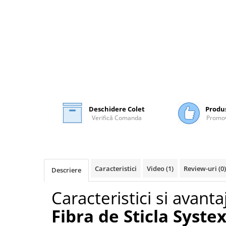
Mascare
Garnituri Adezive Uși Ferestre
Gips Carton
Șuruburi Gips Carton
Piese pentru CD si UA
Benzi Gips Carton
Dibluri Gips Carton
Profile Gips Carton
Deschidere Colet
Produ
Ipsos îmbinare Gips Carton
Verifică Comanda
Promov
Plăci Gips Carton
Acoperiri Elastice, Textile și din
Lemn
Caracteristici
Video
(1)
Review-uri
(0)
Adezivi Acoperiri Elastice și Textile
Descriere
Adezivi Parchet și Lemn
Caracteristici si avant
Produse pentru Curățare
Colțare Protecție
Fibra de Sticla Syste
Profile Baie