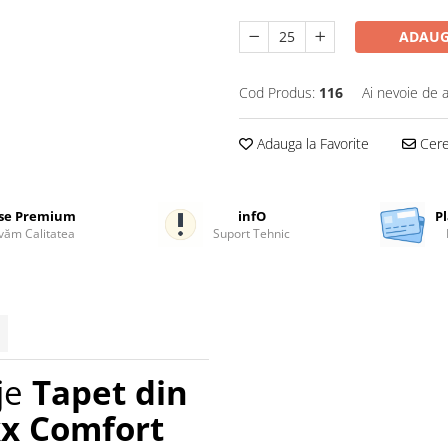
ADAUG
Cod Produs:
116
Ai nevoie de a
Adauga la Favorite
Cere 
se Premium
infO
Pl
ăm Calitatea
Suport Tehnic
aje
Tapet din
xx Comfort