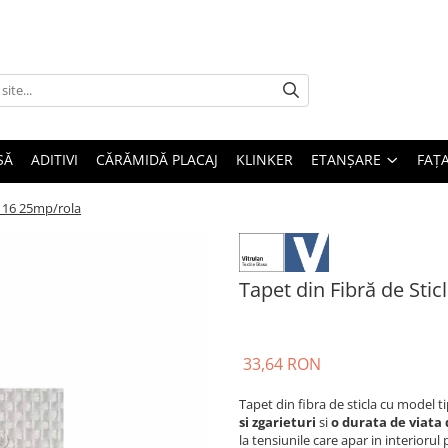
SĂ
ADITIVI
CĂRĂMIDĂ PLACAJ
KLINKER
ETANȘARE
FAȚ
s 116 25mp/rola
Tapet din Fibră de Stic
33,64 RON
Tapet din fibra de sticla cu model t
si zgarieturi
si
o durata de viata 
la tensiunile care apar in interiorul 