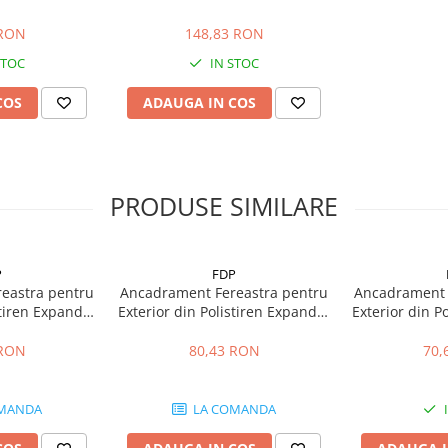
LLPAPER 29A
NON-WOVEN WALLPAPER 29A
g
10kg
 RON
148,83 RON
STOC
IN STOC
COS
ADAUGA IN COS
PRODUSE SIMILARE
P
FDP
eastra pentru
Ancadrament Fereastra pentru
Ancadrament 
stiren Expandat
Exterior din Polistiren Expandat
Exterior din P
a FP129, H 120
Laminat cu Rasina FP114, H 115
Laminat cu Ra
ungime 2 m
x L 50mm, Lungime 2 m
x L 40mm
 RON
80,43 RON
70,
MANDA
LA COMANDA