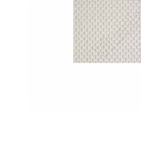
Plasă Armare
Plasă Termoizolație
Plasă Tencuieli și Șape
Alte Plase
Doze și Platforme
Adezivi Termoizolații
Benzi Adezive
Barieră de Vapori
Etanșare Străpungeri
Folie Difuzie Anticondens
Vată Minerală
Vată Bazaltică
Polistiren Expandat & Extrudat
Finisaje
Accesorii Finisaje
Uși de Vizitare