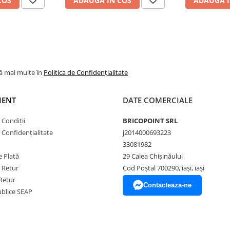
COS
ADAUGA IN COS
ADAUGA I
lă mai multe în
Politica de Confidențialitate
IENT
DATE COMERCIALE
 Condiții
BRICOPOINT SRL
e Confidențialitate
j2014000693223
33081982
 Plată
29 Calea Chișinăului
e Retur
Cod Poștal 700290, iași, iași
Retur
Contacteaza-ne
Publice SEAP