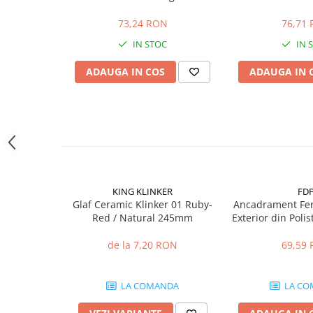
NON-WOVEN WA
Hidroizolații Lichide
5k
73,24 RON
76,71
Hidroizolații Bituminoase
IN STOC
IN 
Hidrofobizare și Tratamente
Tencuieli și Betoane
ADAUGA IN COS
ADAUGA IN 
Amorse Tencuieli
Pardoseli și Nivelare Suport
Nivelare Grosieră
Nivelare în Strat Subțire
Rașini Reparații Fisuri Șapă
Aditivi pentru Șape
KING KLINKER
FD
Amorse și Promotori de Aderență
Glaf Ceramic Klinker 01 Ruby-
Ancadrament Fer
Red / Natural 245mm
Exterior din Poli
Stabilizare Suport
Laminat cu Rasin
Aditivi pentru Betoane și Mortare
x L 30mm, L
de la 7,20 RON
69,59
Profile Tencuieli și Glet
Profile Glet
LA COMANDA
LA CO
Profile Tencuieli