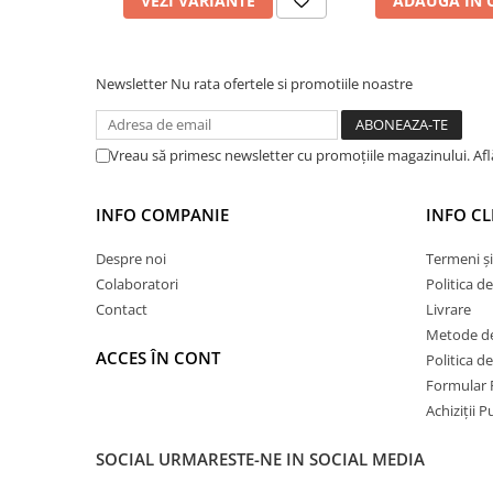
VEZI VARIANTE
ADAUGA IN 
Profile Betoane
Reparare Beton, Subturnări și
Ancorări
Newsletter
Nu rata ofertele si promotiile noastre
Mortare Speciale
Gleturi
Vreau să primesc newsletter cu promoțiile magazinului. Af
Decorative
Profile Decorative
INFO COMPANIE
INFO CL
Ancadramente Uși și Ferestre
Solbancuri / Pervaze
Despre noi
Termeni și
Termosistem Decorativ
Colaboratori
Politica d
Brâuri Decorative
Contact
Livrare
Scafe pentru Led
Metode de
ACCES ÎN CONT
Politica d
Cornișe
Formular 
Plinte
Achiziții 
Panouri Decorative 3D
Accesorii Montaj
SOCIAL
URMARESTE-NE IN SOCIAL MEDIA
Glafuri