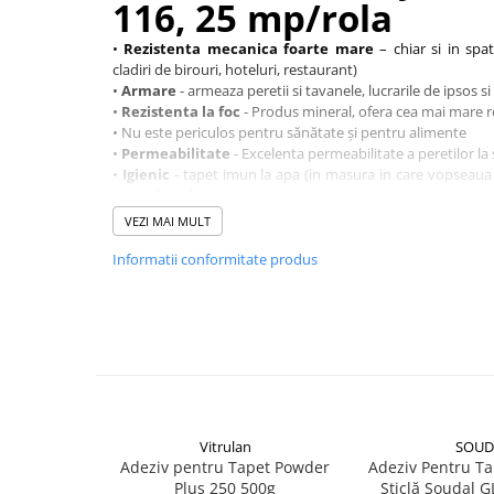
116, 25 mp/rola
Placări Ceramice și din Piatră
•
Rezistenta mecanica foarte mare
– chiar si in spati
Profile Dilatatie
cladiri de birouri, hoteluri, restaurant)
•
Armare
- armeaza peretii si tavanele, lucrarile de ipsos si
Chituri de Rosturi
•
Rezistenta la foc
- Produs mineral, ofera cea mai mare re
Distanțiere si Pene pentru Nivelare
• Nu este periculos pentru sănătate și pentru alimente
Adezivi
•
Permeabilitate
- Excelenta permeabilitate a peretilor la
•
Igienic
- tapet imun la apa (in masura in care vopseaua 
Produse pentru Curățare
poate fi spalat)
Latex pentru Adezivi și Chituri
• Rezistent la dezinfectanți și agenți de curățare
VEZI MAI MULT
Hidroizolații
• Potrivit pentru persoanele care suferă de alergie
•
Ecologic
- Produs in acord cu Öko-Tex Standard 100
Informatii conformitate produs
Accesorii Hidroizolații
Avantaj:
Utilizand acest tapet, economisiti pana la 40 % din
Etanșanți Elastici și Adezivi
costurilor cu adezivul, gletul si cu manopera
Etanșanți
Adezivi și Etanșanți
Fund de Rost
Benzi de Etanșare
Vitrulan
SOUD
Impermeabilizări Suprafețe
Adeziv pentru Tapet Powder
Adeziv Pentru Ta
Hidroizolații Flexibile
Plus 250 500g
Sticlă Soudal 