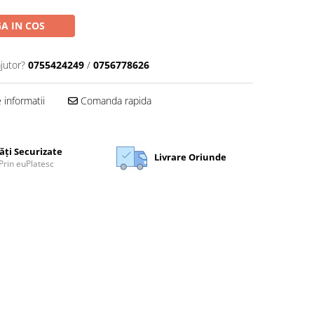
A IN COS
jutor?
0755424249
/
0756778626
informatii
Comanda rapida
ăți Securizate
Livrare Oriunde
Prin euPlatesc