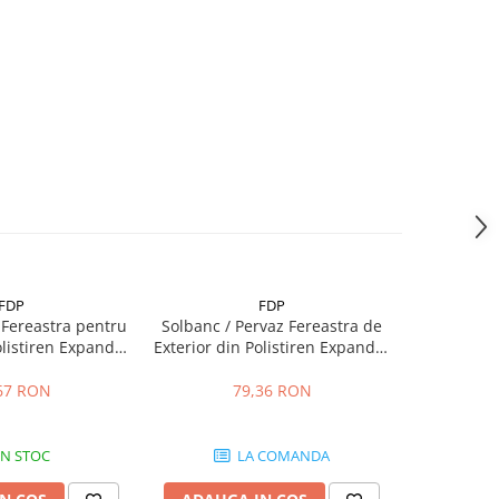
FDP
FDP
Fereastra pentru
Solbanc / Pervaz Fereastra de
Ancadrame
olistiren Expandat
Exterior din Polistiren Expandat
Exterior di
sina FP116, H 120
Laminat cu Rasina FP205, H 100
Laminat cu
, Lungime 2m
x 70mm, Lungime 2m
x L 55
67 RON
79,36 RON
IN STOC
LA COMANDA