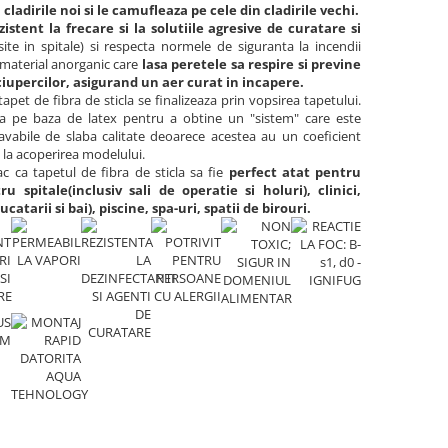
cladirile noi si le camufleaza pe cele din cladirile vechi.
istent la frecare si la solutiile agresive de curatare si
site in spitale) si respecta normele de siguranta la incendii
 material anorganic care
lasa peretele sa respire si previne
ciupercilor, asigurand un aer curat in incapere.
tapet de fibra de sticla se finalizeaza prin vopsirea tapetului.
a pe baza de latex pentru a obtine un "sistem" care este
 lavabile de slaba calitate deoarece acestea au un coeficient
 la acoperirea modelului.
ac ca tapetul de fibra de sticla sa fie
perfect atat pentru
ru spitale(inclusiv sali de operatie si holuri), clinici,
catarii si bai), piscine, spa-uri, spatii de birouri.