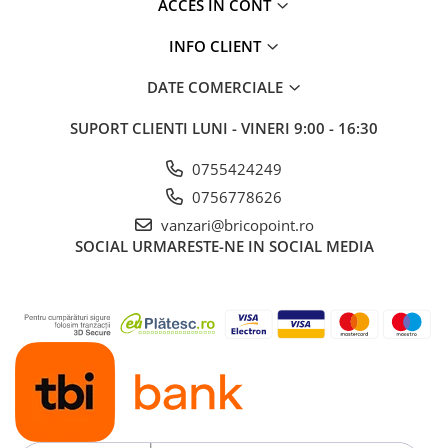
ACCES ÎN CONT
Glafuri din Ceramică
Glafuri din Aluminiu
INFO CLIENT
Vopsele & Tencuieli Decorative
DATE COMERCIALE
Tencuieli Decorative
Finisaje Giorgio Graesan
SUPORT CLIENTI
LUNI - VINERI 9:00 - 16:30
Lacuri, Baițuri, Produse de Pregătit
0755424249
și Tratat Suprafețe
0756778626
Tehnici Decorative
Tapet Fibră de Sticlă
vanzari@bricopoint.ro
SOCIAL
URMARESTE-NE IN SOCIAL MEDIA
Capace de Gard
Cărămidă Klinker
Termice
Sobe și Șeminee
Coșuri și Tubulatură Evacuare
Ventilație, Climatizare
Accesorii Ventilație