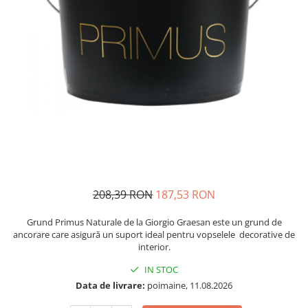
Plasă Armare
Plasă Termoizolație
Plasă Tencuieli și Șape
Alte Plase
Doze și Platforme
Adezivi Termoizolații
Benzi Adezive
Barieră de Vapori
Etanșare Străpungeri
Folie Difuzie Anticondens
208,39 RON
187,53 RON
Vată Minerală
Grund Primus Naturale de la Giorgio Graesan este un grund de
Vată Bazaltică
ancorare care asigură un suport ideal pentru vopselele decorative de
Polistiren Expandat & Extrudat
interior.
Finisaje
IN STOC
Accesorii Finisaje
Data de livrare:
poimaine, 11.08.2026
Uși de Vizitare