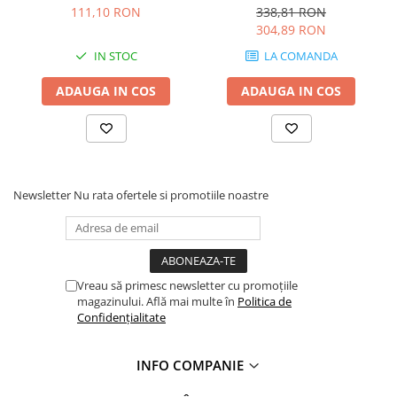
Profile Betoane
111,10 RON
338,81 RON
Reparare Beton, Subturnări și
304,89 RON
Ancorări
IN STOC
LA COMANDA
Mortare Speciale
ADAUGA IN COS
ADAUGA IN COS
Gleturi
Decorative
Profile Decorative
Ancadramente Uși și Ferestre
Newsletter
Nu rata ofertele si promotiile noastre
Solbancuri / Pervaze
Termosistem Decorativ
Brâuri Decorative
Scafe pentru Led
Vreau să primesc newsletter cu promoțiile
Cornișe
magazinului. Află mai multe în
Politica de
Plinte
Confidențialitate
Panouri Decorative 3D
Accesorii Montaj
INFO COMPANIE
Glafuri