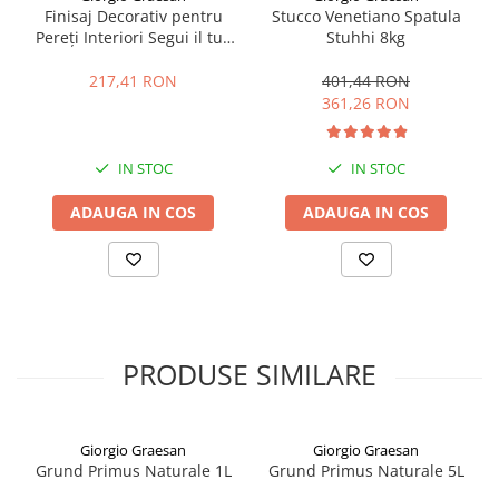
Finisaj Decorativ pentru
Stucco Venetiano Spatula
Hidroizolații Lichide
Pereți Interiori Segui il tuo
Stuhhi 8kg
Hidroizolații Bituminoase
ISTINTO 4kg
Hidrofobizare și Tratamente
217,41 RON
401,44 RON
361,26 RON
Tencuieli și Betoane
Amorse Tencuieli
Pardoseli și Nivelare Suport
IN STOC
IN STOC
Nivelare Grosieră
ADAUGA IN COS
ADAUGA IN COS
Nivelare în Strat Subțire
Rașini Reparații Fisuri Șapă
Aditivi pentru Șape
Amorse și Promotori de Aderență
Stabilizare Suport
PRODUSE SIMILARE
Aditivi pentru Betoane și Mortare
Profile Tencuieli și Glet
Profile Glet
Giorgio Graesan
Giorgio Graesan
Grund Primus Naturale 1L
Grund Primus Naturale 5L
Profile Tencuieli