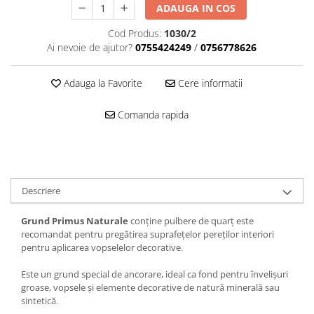
ADAUGA IN COS
Mascare
Garnituri Adezive Uși Ferestre
Cod Produs:
1030/2
Ai nevoie de ajutor?
0755424249
/
0756778626
Gips Carton
Șuruburi Gips Carton
Adauga la Favorite
Cere informatii
Piese pentru CD si UA
Benzi Gips Carton
Comanda rapida
Dibluri Gips Carton
Profile Gips Carton
Ipsos îmbinare Gips Carton
Plăci Gips Carton
Descriere
Acoperiri Elastice, Textile și din
Lemn
Grund Primus Naturale
conține pulbere de quarț este
recomandat pentru pregătirea suprafețelor pereților interiori
Adezivi Acoperiri Elastice și Textile
pentru aplicarea vopselelor decorative.
Adezivi Parchet și Lemn
Produse pentru Curățare
Este un grund special de ancorare, ideal ca fond pentru învelişuri
groase, vopsele şi elemente decorative de natură minerală sau
Colțare Protecție
sintetică.
Profile Baie