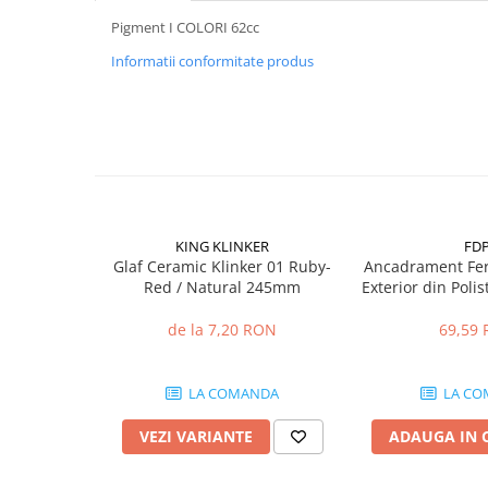
Mascare
Pigment I COLORI 62cc
Garnituri Adezive Uși Ferestre
Informatii conformitate produs
Gips Carton
Șuruburi Gips Carton
Piese pentru CD si UA
Benzi Gips Carton
Dibluri Gips Carton
Profile Gips Carton
KING KLINKER
FD
Ipsos îmbinare Gips Carton
Glaf Ceramic Klinker 01 Ruby-
Ancadrament Fer
Plăci Gips Carton
Red / Natural 245mm
Exterior din Poli
Laminat cu Rasin
Acoperiri Elastice, Textile și din
x L 30mm, L
de la 7,20 RON
69,59
Lemn
Adezivi Acoperiri Elastice și Textile
Adezivi Parchet și Lemn
LA COMANDA
LA CO
Produse pentru Curățare
VEZI VARIANTE
ADAUGA IN 
Colțare Protecție
Profile Baie