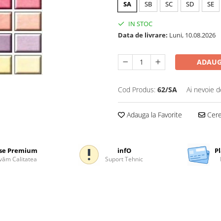
SA
SB
SC
SD
SE
IN STOC
Data de livrare:
Luni, 10.08.2026
ADAUG
Cod Produs:
62/SA
Ai nevoie d
Adauga la Favorite
Cere 
se Premium
infO
Pl
ăm Calitatea
Suport Tehnic