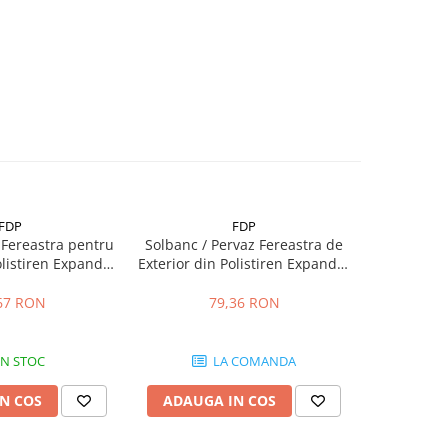
FDP
FDP
Fereastra pentru
Solbanc / Pervaz Fereastra de
Ancadrame
olistiren Expandat
Exterior din Polistiren Expandat
Exterior di
sina FP116, H 120
Laminat cu Rasina FP205, H 100
Laminat cu
, Lungime 2m
x 70mm, Lungime 2m
x L 55
67 RON
79,36 RON
IN STOC
LA COMANDA
N COS
ADAUGA IN COS
ADAUG