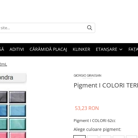
SĂ
ADITIVI
CĂRĂMIDĂ PLACAJ
KLINKER
ETANȘARE
FAȚ
62mL
Pigment I COLORI TE
53,23 RON
Pigment I COLORI 62cc
Alege culoare pigment
: