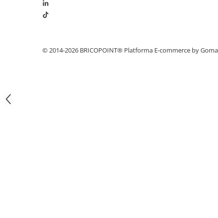
Hidroizolații Lichide
Hidroizolații Bituminoase
Hidrofobizare și Tratamente
Tencuieli și Betoane
© 2014-2026 BRICOPOINT®
Platforma E-commerce by Gom
Amorse Tencuieli
Pardoseli și Nivelare Suport
Nivelare Grosieră
Nivelare în Strat Subțire
Rașini Reparații Fisuri Șapă
Aditivi pentru Șape
Amorse și Promotori de Aderență
Stabilizare Suport
Aditivi pentru Betoane și Mortare
Profile Tencuieli și Glet
Profile Glet
Profile Tencuieli