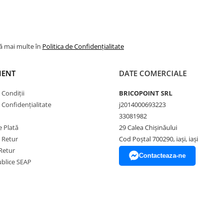
lă mai multe în
Politica de Confidențialitate
IENT
DATE COMERCIALE
 Condiții
BRICOPOINT SRL
e Confidențialitate
j2014000693223
33081982
 Plată
29 Calea Chișinăului
e Retur
Cod Poștal 700290, iași, iași
Retur
Contacteaza-ne
Publice SEAP