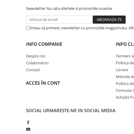
Placări Ceramice și din Piatră
Newsletter
Nu rata ofertele si promotiile noastre
Profile Dilatatie
Chituri de Rosturi
Vreau să primesc newsletter cu promoțiile magazinului. Af
Distanțiere si Pene pentru Nivelare
Adezivi
INFO COMPANIE
INFO CL
Produse pentru Curățare
Despre noi
Termeni și
Latex pentru Adezivi și Chituri
Colaboratori
Politica d
Hidroizolații
Contact
Livrare
Accesorii Hidroizolații
Metode de
Etanșanți Elastici și Adezivi
ACCES ÎN CONT
Politica d
Etanșanți
Formular 
Achiziții 
Adezivi și Etanșanți
Fund de Rost
SOCIAL
URMARESTE-NE IN SOCIAL MEDIA
Benzi de Etanșare
Impermeabilizări Suprafețe
Hidroizolații Flexibile