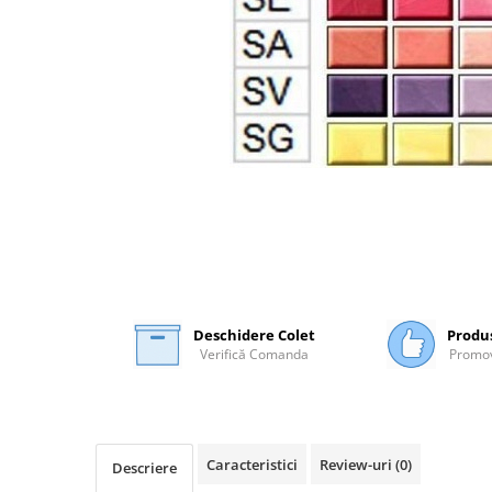
Plasă Armare
Plasă Termoizolație
Plasă Tencuieli și Șape
Alte Plase
Doze și Platforme
Adezivi Termoizolații
Benzi Adezive
Barieră de Vapori
Etanșare Străpungeri
Folie Difuzie Anticondens
Vată Minerală
Deschidere Colet
Produ
Verifică Comanda
Promov
Vată Bazaltică
Polistiren Expandat & Extrudat
Finisaje
Accesorii Finisaje
Caracteristici
Review-uri
(0)
Descriere
Uși de Vizitare