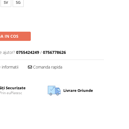
SV
SG
A IN COS
e ajutor?
0755424249
/
0756778626
informatii
Comanda rapida
ăți Securizate
Livrare Oriunde
Prin euPlatesc