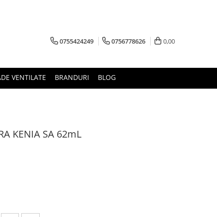
0755424249
0756778626
0,00
ADE VENTILATE
BRANDURI
BLOG
RRA KENIA SA 62mL