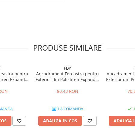
PRODUSE SIMILARE
P
FDP
eastra pentru
Ancadrament Fereastra pentru
Ancadrament 
stiren Expandat
Exterior din Polistiren Expandat
Exterior din P
a FP129, H 120
Laminat cu Rasina FP114, H 115
Laminat cu Ra
ungime 2 m
x L 50mm, Lungime 2 m
x L 40mm
 RON
80,43 RON
70,
MANDA
LA COMANDA
COS
ADAUGA IN COS
ADAUGA I