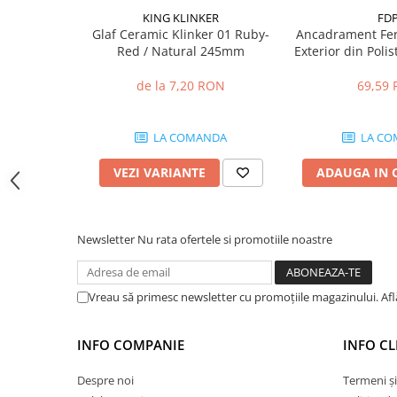
Hidroizolații Lichide
KING KLINKER
FD
Glaf Ceramic Klinker 01 Ruby-
Ancadrament Fer
Hidroizolații Bituminoase
Red / Natural 245mm
Exterior din Poli
Hidrofobizare și Tratamente
Laminat cu Rasin
Tencuieli și Betoane
x L 30mm, L
de la 7,20 RON
69,59
Amorse Tencuieli
Pardoseli și Nivelare Suport
LA COMANDA
LA CO
Nivelare Grosieră
VEZI VARIANTE
ADAUGA IN 
Nivelare în Strat Subțire
Rașini Reparații Fisuri Șapă
Aditivi pentru Șape
Newsletter
Nu rata ofertele si promotiile noastre
Amorse și Promotori de Aderență
Stabilizare Suport
Vreau să primesc newsletter cu promoțiile magazinului. Af
Aditivi pentru Betoane și Mortare
Profile Tencuieli și Glet
INFO COMPANIE
INFO CL
Profile Glet
Profile Tencuieli
Despre noi
Termeni și