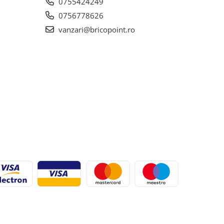
0755424249
0756778626
vanzari@bricopoint.ro