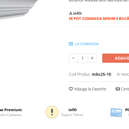
⚠️ infO:
SE POT COMANDA MINIM 5 BUCĀ
LA COMANDA
ADAUG
Cod Produs:
mbc25-10
Ai nevo
Adauga la Favorite
Cere 
se Premium
infO
Pl
ăm Calitatea
Suport Tehnic