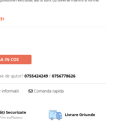
ȚI
A IN COS
ie de ajutor?
0755424249
/
0756778626
informatii
Comanda rapida
ăți Securizate
Livrare Oriunde
Prin euPlatesc