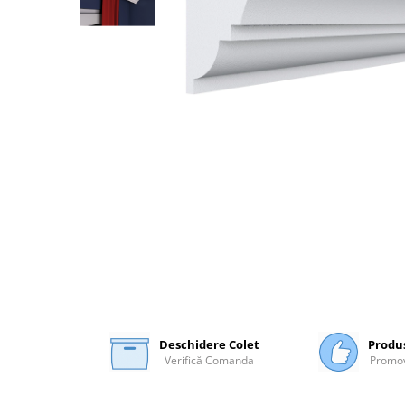
Plasă Armare
Plasă Termoizolație
Plasă Tencuieli și Șape
Alte Plase
Doze și Platforme
Adezivi Termoizolații
Benzi Adezive
Barieră de Vapori
Etanșare Străpungeri
Folie Difuzie Anticondens
Vată Minerală
Vată Bazaltică
Polistiren Expandat & Extrudat
Deschidere Colet
Produ
Finisaje
Verifică Comanda
Promov
Accesorii Finisaje
Uși de Vizitare