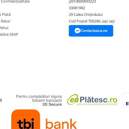
e Confidențialitate
j2014000693223
33081982
 Plată
29 Calea Chișinăului
e Retur
Cod Poștal 700290, iași, iași
Retur
Contacteaza-ne
Publice SEAP
ag