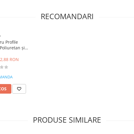
RECOMANDARI
P
u Profile
Poliuretan și
M800 280mL
2,88 RON
MANDA
COS
PRODUSE SIMILARE