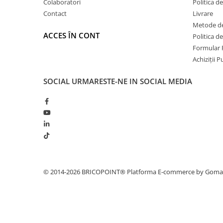
Profile Betoane
Colaboratori
Politica d
Contact
Livrare
Reparare Beton, Subturnări și
Ancorări
Metode de
ACCES ÎN CONT
Politica d
Mortare Speciale
Formular 
Gleturi
Achiziții 
Decorative
SOCIAL
URMARESTE-NE IN SOCIAL MEDIA
Profile Decorative
Ancadramente Uși și Ferestre
Solbancuri / Pervaze
Termosistem Decorativ
Brâuri Decorative
Scafe pentru Led
Cornișe
© 2014-2026 BRICOPOINT®
Platforma E-commerce by Gom
Plinte
Panouri Decorative 3D
Accesorii Montaj
Glafuri