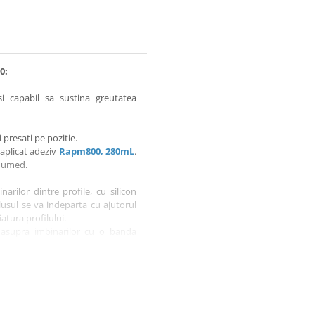
0:
si capabil sa sustina greutatea
 presati pe pozitie.
aplicat adeziv
Rapm800, 280mL
.
e umed.
arilor dintre profile, cu silicon
plusul se va indeparta cu ajutorul
atura profilului.
 asupra imbinarilor cu o banda
ri aparute la imbinarea profilului
apa.