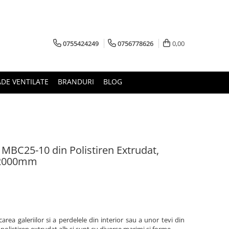
0755424249
0756778626
0,00
ADE VENTILATE
BRANDURI
BLOG
MBC25-10 din Polistiren Extrudat,
x2000mm
area galeriilor si a perdelele din interior sau a unor tevi din
 polistiren extrudat alb si sunt cu diverse marimi si forme.