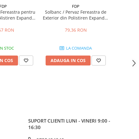
FDP
FDP
Fereastra pentru
Solbanc / Pervaz Fereastra de
Ancadrame
olistiren Expandat
Exterior din Polistiren Expandat
Exterior di
sina FP116, H 120
Laminat cu Rasina FP205, H 100
Laminat cu
, Lungime 2m
x 70mm, Lungime 2m
x L 55
67 RON
79,36 RON
IN STOC
LA COMANDA
N COS
ADAUGA IN COS
ADAUG
SUPORT CLIENTI
LUNI - VINERI 9:00 -
16:30