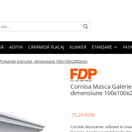
SĂ
ADITIVI
CĂRĂMIDĂ PLACAJ
KLINKER
ETANȘARE
FAȚ
 Polistiren Extrudat, dimensiune 100x100x2000mm
Cornisa Masca Galerie 
dimensiune 100x100
75,24 RON
Cornise decorative utilizate la masc
locuinta. Acestea sunt fabricate din