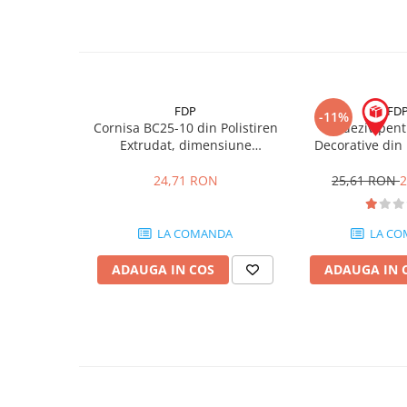
Placări Ceramice și din Piatră
Profile Dilatatie
Chituri de Rosturi
Distanțiere si Pene pentru Nivelare
FDP
FD
-11%
Adezivi
Cornisa BC25-10 din Polistiren
Adeziv pentr
Extrudat, dimensiune
Decorative din 
Produse pentru Curățare
100x100x2000mm
Extrudat RAP
Latex pentru Adezivi și Chituri
24,71 RON
25,61 RON
2
Hidroizolații
Accesorii Hidroizolații
LA COMANDA
LA CO
Etanșanți Elastici și Adezivi
ADAUGA IN COS
ADAUGA IN 
Etanșanți
Adezivi și Etanșanți
Fund de Rost
Benzi de Etanșare
Impermeabilizări Suprafețe
Hidroizolații Flexibile