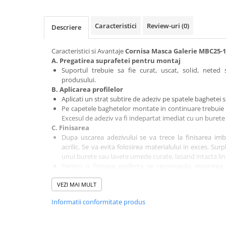
Mascare
Garnituri Adezive Uși Ferestre
Caracteristici
Review-uri
(0)
Descriere
Gips Carton
Caracteristici si Avantaje
Cornisa Masca Galerie MBC25-1
Șuruburi Gips Carton
A. Pregatirea suprafetei pentru montaj
Piese pentru CD si UA
Suportul trebuie sa fie curat, uscat, solid, neted 
Benzi Gips Carton
produsului.
B. Aplicarea profilelor
Dibluri Gips Carton
Aplicati un strat subtire de adeziv pe spatele baghetei si
Profile Gips Carton
Pe capetele baghetelor montate in continuare trebuie 
Ipsos îmbinare Gips Carton
Excesul de adeziv va fi indepartat imediat cu un buret
C. Finisarea
Plăci Gips Carton
Dupa uscarea adezivului se va trece la finisarea imbin
Acoperiri Elastice, Textile și din
acrilic. Se va evita folosirea materialului in exces. Sur
Lemn
unui burete sau lavete umede curate, lasand intacta lini
Pentru o finisare perfecta se recomanda revenirea
Adezivi Acoperiri Elastice și Textile
abraziva foarte fina.
Adezivi Parchet și Lemn
VEZI MAI MULT
in cazul in care peretele nu este drept, eventuale golu
cu peretele/tavanului se vor umple cu material.
Produse pentru Curățare
Informatii conformitate produs
Dupa uscare aplicati amorsa si apoi vopsea pe baza de 
Colțare Protecție
Profile Baie