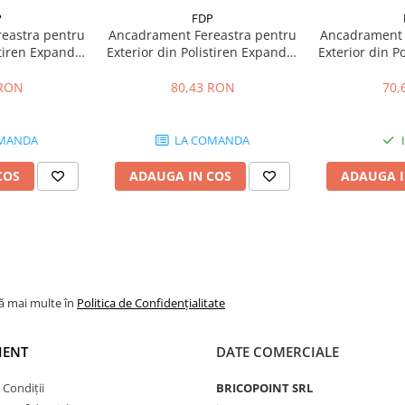
P
FDP
eastra pentru
Ancadrament Fereastra pentru
Ancadrament 
stiren Expandat
Exterior din Polistiren Expandat
Exterior din P
a FP129, H 120
Laminat cu Rasina FP114, H 115
Laminat cu Ra
ungime 2 m
x L 50mm, Lungime 2 m
x L 40mm
 RON
80,43 RON
70,
MANDA
LA COMANDA
COS
ADAUGA IN COS
ADAUGA I
lă mai multe în
Politica de Confidențialitate
IENT
DATE COMERCIALE
 Condiții
BRICOPOINT SRL