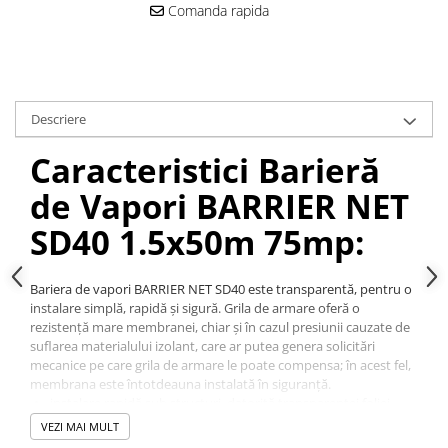
Comanda rapida
Descriere
Caracteristici Barieră
de Vapori BARRIER NET
SD40 1.5x50m 75mp:
Bariera de vapori BARRIER NET SD40 este transparentă, pentru o
instalare simplă, rapidă și sigură. Grila de armare oferă o
rezistență mare membranei, chiar și în cazul presiunii cauzate de
suflarea materialului izolant, care ar putea genera solicitări
mecanice pe care grila de armare le poate compensa; în acest fel,
membrana este întotdeauna instalată în siguranță.
​​​​instalare rapidă sub structuri, datorită transparenței foliei
datorită compoziției sale se poate fixa zn capse
VEZI MAI MULT
grila de armare ofera o rezistență mare în cazul presiunii