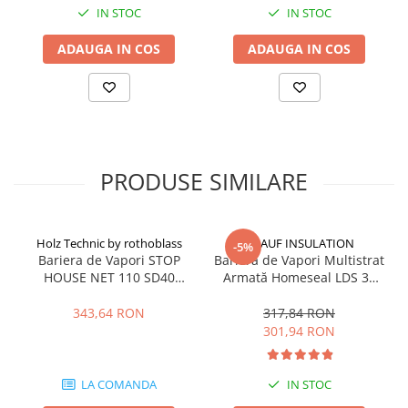
IN STOC
IN STOC
ADAUGA IN COS
ADAUGA IN COS
PRODUSE SIMILARE
Holz Technic by rothoblass
KNAUF INSULATION
-5%
Bariera de Vapori STOP
Barieră de Vapori Multistrat
HOUSE NET 110 SD40
Armată Homeseal LDS 35
1.5x50m 75mp
1.5x50m 75mp
343,64 RON
317,84 RON
301,94 RON
LA COMANDA
IN STOC