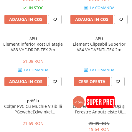
IN STOC
LA COMANDA
ADAUGA IN COS
ADAUGA IN COS
APU
APU
Element inferior Rost Dilatație
Element Clipsabil Superior
V83 VHF-DROP-TEX 2m
V84 VHF-VENTI-TEX 2m
51,38 RON
LA COMANDA
LA COMANDA
ADAUGA IN COS
CERE OFERTA
pröfilu
pröfilu
-15%
Colțar PVC Cu Muchie Vizibilă
Element de Legătură Uși și
PGewebeEckwinkel
Ferestre Anputzleiste UL
100x100mm 2.5m
Antracit RAL7016 2.4m
21,69 RON
23,09 RON
19,64 RON