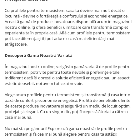
Cu profilele pentru termosistem, casa ta devine mai mult decât o
locuință - devine o fortăreață a confortului și economiei energetice.
Această gamă de produse inovatoare, disponibilă acum în magazinul
nostru online, îți oferă beneficii uimitoare care transformă complet
experiența ta în propria casă. Află cum profilele pentru termosistem
pot face diferența și îți pot aduce o casă mai eficientă și mai
atrăgătoare.
Descoperă Gama Noastră Variată
În magazinul nostru online, vei găsi o gamă variată de profile pentru
termosistem, potrivite pentru toate nevoile și preferințele tale.
Indiferent dacă îți dorești o soluție eficientă energetic sau un aspect
estetic deosebit, noi avem tot ce ai nevoie.
Alege acum profilele pentru termosistem și transformă-ți casa într-o
oază de confort și economie energetică. Profită de beneficiile oferite
de aceste produse inovatoare și asigură-ți un mediu de locuit optim,
protejat și elegant. Cu un singur clic, poți începe călătoria ta către o
casă mai bună.
Nu mai sta pe gânduri! Explorează gama noastră de profile pentru
termosistem și fă cea mai bună alegere pentru casa ta astăzi!