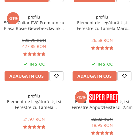
pröfilu
pröfilu
-31%
50buc Colțar PVC Premium cu
Element de Legătură Uși
Plasă Roșie GewebeEckwinkel
Ferestre cu Lamelă Maro
150x100mm 125m
Anputzleiste L RAL8024 2.4m
623,70 RON
26,58 RON
427,85 RON
IN STOC
IN STOC
ADAUGA IN COS
ADAUGA IN COS
pröfilu
pröfilu
-15%
Element de Legătură Uși și
Element de Legătură Uși și
Ferestre cu Lamelă
Ferestre Anputzleiste UL 2.4m
Anputzleiste L Antracit RAL
7016 6mm 2.4m
21,97 RON
22,32 RON
18,95 RON