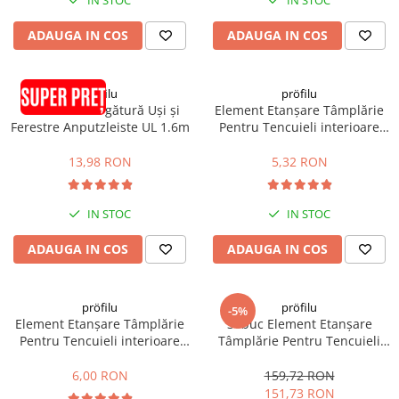
IN STOC
IN STOC
ADAUGA IN COS
ADAUGA IN COS
pröfilu
pröfilu
Element de Legătură Uși și
Element Etanșare Tâmplărie
Ferestre Anputzleiste UL 1.6m
Pentru Tencuieli interioare
Apia Laibungsprofil 6mm
1.4m
13,98 RON
5,32 RON
IN STOC
IN STOC
ADAUGA IN COS
ADAUGA IN COS
pröfilu
pröfilu
-5%
Element Etanșare Tâmplărie
30buc Element Etanșare
Pentru Tencuieli interioare
Tâmplărie Pentru Tencuieli
Apia Laibungsprofil 6mm
interioare Apia Laibungsprofil
1.6m
6mm 1.4m
6,00 RON
159,72 RON
151,73 RON