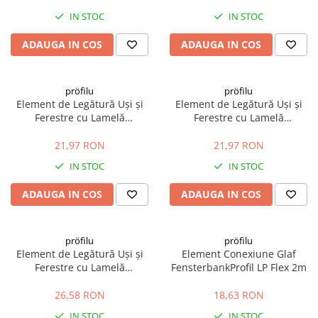
IN STOC
IN STOC
ADAUGA IN COS
ADAUGA IN COS
pröfilu
pröfilu
Element de Legătură Uși și
Element de Legătură Uși și
Ferestre cu Lamelă
Ferestre cu Lamelă
Anputzleiste L Bej RAL 1015
Anputzleiste L Gri Deschis RAL
6mm 2.4m
7047 6mm 2.4m
21,97 RON
21,97 RON
IN STOC
IN STOC
ADAUGA IN COS
ADAUGA IN COS
pröfilu
pröfilu
Element de Legătură Uși și
Element Conexiune Glaf
Ferestre cu Lamelă
FensterbankProfil LP Flex 2m
Anputzleiste L Gri RAL 7005
6mm 2.4m
26,58 RON
18,63 RON
IN STOC
IN STOC