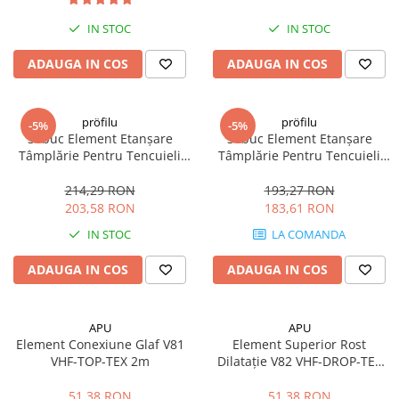
IN STOC
IN STOC
ADAUGA IN COS
ADAUGA IN COS
pröfilu
pröfilu
-5%
-5%
30buc Element Etanșare
30buc Element Etanșare
Tâmplărie Pentru Tencuieli
Tâmplărie Pentru Tencuieli
interioare Apia Laibungsprofil
interioare Apia Laibungsprofil
6mm 1.6m
9mm 1.4m
214,29 RON
193,27 RON
203,58 RON
183,61 RON
IN STOC
LA COMANDA
ADAUGA IN COS
ADAUGA IN COS
APU
APU
Element Conexiune Glaf V81
Element Superior Rost
VHF-TOP-TEX 2m
Dilatație V82 VHF-DROP-TEX
2m
51,38 RON
51,38 RON