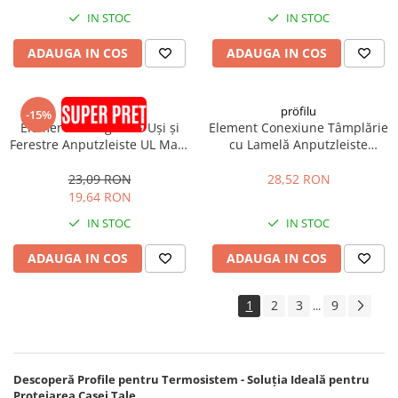
IN STOC
IN STOC
ADAUGA IN COS
ADAUGA IN COS
pröfilu
pröfilu
-15%
Element de Legătură Uși și
Element Conexiune Tâmplărie
Ferestre Anputzleiste UL Maro
cu Lamelă Anputzleiste
RAL8024 2.4m
Schutzlippe aus Weich-PVC LS
2D 9mm 2.6m
23,09 RON
28,52 RON
19,64 RON
IN STOC
IN STOC
ADAUGA IN COS
ADAUGA IN COS
1
2
3
9
...
Descoperă Profile pentru Termosistem - Soluția Ideală pentru
Protejarea Casei Tale