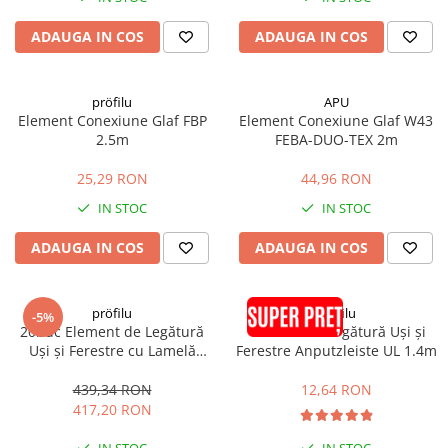
ADAUGA IN COS
ADAUGA IN COS
pröfilu
APU
Element Conexiune Glaf FBP
Element Conexiune Glaf W43
2.5m
FEBA-DUO-TEX 2m
25,29 RON
44,96 RON
IN STOC
IN STOC
ADAUGA IN COS
ADAUGA IN COS
pröfilu
pröfilu
-5%
20buc Element de Legătură
Element de Legătură Uși și
Uși și Ferestre cu Lamelă
Ferestre Anputzleiste UL 1.4m
Anputzleiste L Antracit RAL
7016 6mm 2.4m
439,34 RON
12,64 RON
417,20 RON