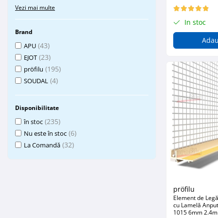
Vezi mai multe
Placări Ceramice și din Piatră
In stoc
Profile Dilatatie
Brand
Adau
Chituri de Rosturi
(43)
APU
Distanțiere si Pene pentru Nivelare
(23)
EJOT
Adezivi
(195)
pröfilu
Produse pentru Curățare
(4)
SOUDAL
Latex pentru Adezivi și Chituri
Hidroizolații
Disponibilitate
Accesorii Hidroizolații
(235)
în stoc
Etanșanți Elastici și Adezivi
(6)
Nu este în stoc
(32)
La Comandă
Etanșanți
Adezivi și Etanșanți
Fund de Rost
Benzi de Etanșare
pröfilu
Impermeabilizări Suprafețe
Element de Legăt
cu Lamelă Anputz
Hidroizolații Flexibile
1015 6mm 2.4m