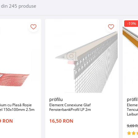
din
245
produse
-19%
pröfilu
pröfi
ium cu Plasă Roșie
Element Conexiune Glaf
Eleme
el 150x100mm 2.5m
FensterbankProfil LP 2m
Tencui
Laibu
9 RON
16,50 RON
9,69