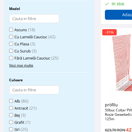
In stoc
Mascare
Model
Garnituri Adezive Uși Ferestre
Adau
Gips Carton
(18)
Ascuns
Șuruburi Gips Carton
-31%
(42)
Cu Lamelă Cauciuc
Piese pentru CD si UA
(3)
Cu Plasa
Benzi Gips Carton
(3)
Cu Surub
Dibluri Gips Carton
(25)
Fără Lamelă Cauciuc
Profile Gips Carton
Vezi mai multe
Ipsos îmbinare Gips Carton
Plăci Gips Carton
Culoare
Acoperiri Elastice, Textile și din
Lemn
Adezivi Acoperiri Elastice și Textile
(86)
Alb
pröfilu
Adezivi Parchet și Lemn
(21)
Antracit
50buc Colțar PV
Produse pentru Curățare
Roșie GewebeE
(3)
Bej
125m
Colțare Protecție
(1)
Grafit
(25)
Gri
42
623,70 RON
Profile Baie