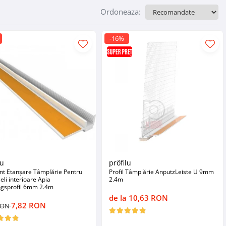
Ordoneaza:
-16%
lu
pröfilu
nt Etanșare Tâmplărie Pentru
Profil Tâmplărie AnputzLeiste U 9mm
eli interioare Apia
2.4m
ngsprofil 6mm 2.4m
de la 10,63 RON
7,82 RON
 RON