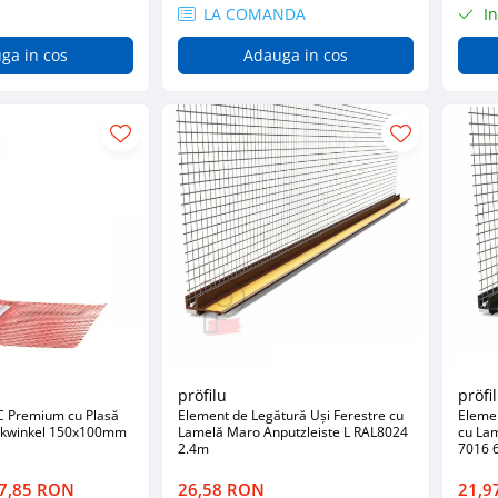
LA COMANDA
In
ga in cos
Adauga in cos
pröfilu
pröfi
C Premium cu Plasă
Element de Legătură Uși Ferestre cu
Elemen
ckwinkel 150x100mm
Lamelă Maro Anputzleiste L RAL8024
cu Lam
2.4m
7016 
7,85 RON
26,58 RON
21,9