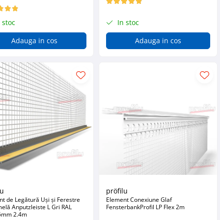
 stoc
In stoc
Adauga in cos
Adauga in cos
lu
pröfilu
t de Legătură Uși și Ferestre
Element Conexiune Glaf
elă Anputzleiste L Gri RAL
FensterbankProfil LP Flex 2m
6mm 2.4m