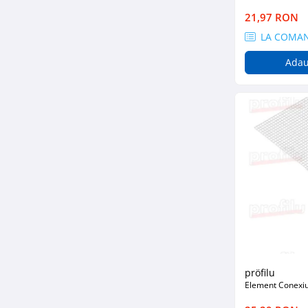
Hidroizolații Lichide
21,97 RON
Hidroizolații Bituminoase
LA COMA
Hidrofobizare și Tratamente
Adau
Tencuieli și Betoane
Amorse Tencuieli
Pardoseli și Nivelare Suport
Nivelare Grosieră
Nivelare în Strat Subțire
Rașini Reparații Fisuri Șapă
Aditivi pentru Șape
Amorse și Promotori de Aderență
Stabilizare Suport
Aditivi pentru Betoane și Mortare
Profile Tencuieli și Glet
pröfilu
Profile Glet
Element Conexiu
Profile Tencuieli