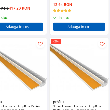
12,64 RON
417,20 RON
4 RON
 stoc
In stoc
Adauga in cos
Adauga in cos
-5%
lu
pröfilu
nt Etanșare Tâmplărie Pentru
30buc Element Etanșare Tâmplărie
eli interioare Apia
Pentru Tencuieli interioare Apia