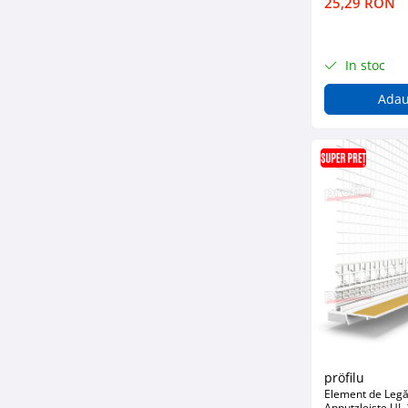
25,29 RON
Profile Betoane
Reparare Beton, Subturnări și
Ancorări
In stoc
Mortare Speciale
Adau
Gleturi
Decorative
Profile Decorative
Ancadramente Uși și Ferestre
Solbancuri / Pervaze
Termosistem Decorativ
Brâuri Decorative
Scafe pentru Led
Cornișe
Plinte
Panouri Decorative 3D
Accesorii Montaj
pröfilu
Glafuri
Element de Legăt
Anputzleiste UL