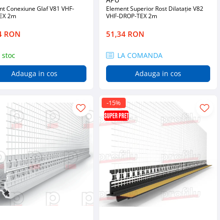
nt Conexiune Glaf V81 VHF-
Element Superior Rost Dilatație V82
EX 2m
VHF-DROP-TEX 2m
4 RON
51,34 RON
 stoc
LA COMANDA
Adauga in cos
Adauga in cos
-15%