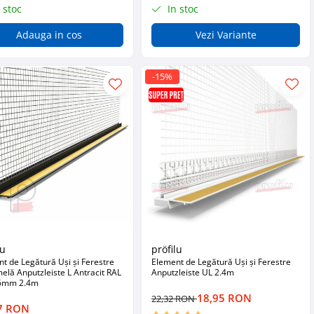
 stoc
In stoc
Adauga in cos
Vezi Variante
-15%
lu
pröfilu
t de Legătură Uși și Ferestre
Element de Legătură Uși și Ferestre
elă Anputzleiste L Antracit RAL
Anputzleiste UL 2.4m
6mm 2.4m
18,95 RON
22,32 RON
7 RON