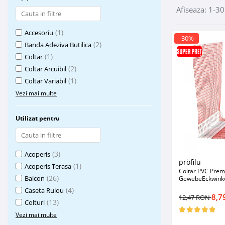
Plasă Armare
Afiseaza:
1-
30
Plasă Termoizolație
Plasă Tencuieli și Șape
(1)
Accesoriu
-30%
Alte Plase
(2)
Banda Adeziva Butilica
Doze și Platforme
(1)
Coltar
(2)
Coltar Arcuibil
Adezivi Termoizolații
(1)
Coltar Variabil
Benzi Adezive
Vezi mai multe
Barieră de Vapori
Etanșare Străpungeri
Utilizat pentru
Folie Difuzie Anticondens
Vată Minerală
(3)
Acoperis
pröfilu
Vată Bazaltică
(1)
Acoperis Terasa
Colțar PVC Prem
Polistiren Expandat & Extrudat
(26)
Balcon
GewebeEckwink
(4)
Caseta Rulou
Finisaje
8,7
12,47 RON
(13)
Colturi
Accesorii Finisaje
Vezi mai multe
Uși de Vizitare