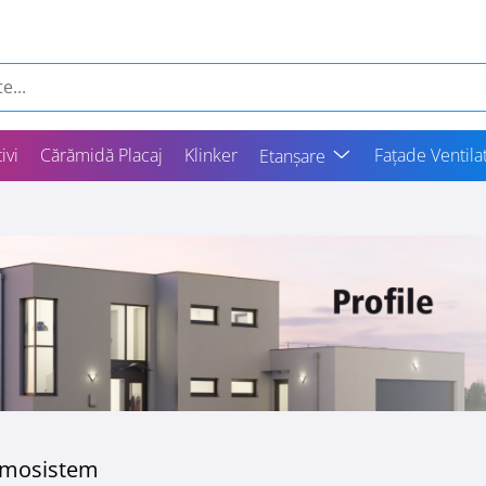
ivi
Cărămidă Placaj
Klinker
Fațade Ventila
Etanșare
ermosistem