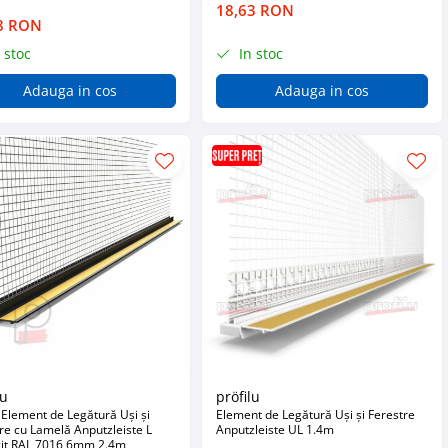
18,63 RON
8 RON
 stoc
In stoc
Adauga in cos
Adauga in cos
lu
pröfilu
Element de Legătură Uși și
Element de Legătură Uși și Ferestre
re cu Lamelă Anputzleiste L
Anputzleiste UL 1.4m
cit RAL 7016 6mm 2.4m