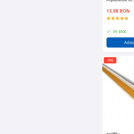
Glafuri din Ceramică
13,98 RON
Glafuri din Aluminiu
Vopsele & Tencuieli Decorative
Tencuieli Decorative
In stoc
Finisaje Giorgio Graesan
Adau
Lacuri, Baițuri, Produse de Pregătit
și Tratat Suprafețe
Tehnici Decorative
-5%
Tapet Fibră de Sticlă
Capace de Gard
Cărămidă Klinker
Termice
Sobe și Șeminee
Coșuri și Tubulatură Evacuare
Ventilație, Climatizare
Accesorii Ventilație
pröfilu