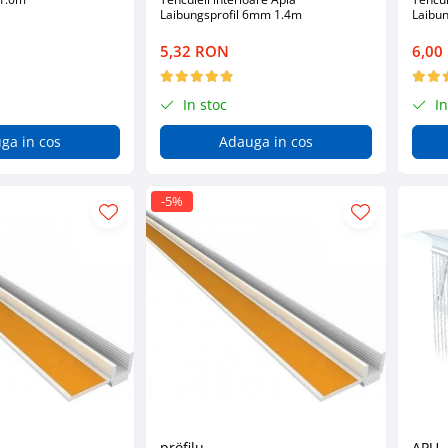
Laibungsprofil 6mm 1.4m
Laibu
5,32 RON
6,00
In stoc
In
ga in cos
Adauga in cos
-5%
pröfilu
APU