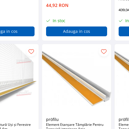
44,92 RON
439,3
In stoc
In
ga in cos
Adauga in cos
pröfilu
pröfi
ură Uși și Ferestre
Element Etanșare Tâmplărie Pentru
Eleme
 1.6m
Tencuieli interioare Apia
Tencui