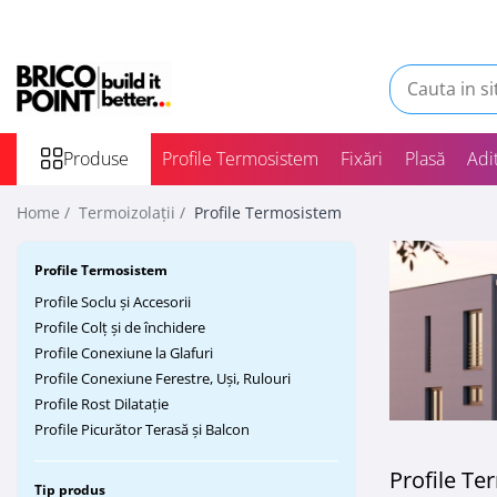
Produse
Etanșare
Termoizolații
La Aer
Profile Termosistem
La Ferestre
Produse
Profile Termosistem
Fixări
Plasă
Adit
La Străpungeri
Profile Soclu și Accesorii
Profile Colț și de închidere
Home /
Termoizolații /
Profile Termosistem
Profile Conexiune la Glafuri
Profile Conexiune Ferestre, Uși,
Profile Termosistem
Rulouri
Profile Soclu și Accesorii
Profile Rost Dilatație
Profile Colț și de închidere
Profile Picurător Terasă și Balcon
Profile Conexiune la Glafuri
Fixări Termoizolații
Profile Conexiune Ferestre, Uși, Rulouri
Profile Rost Dilatație
Dibluri prin Batere
Profile Picurător Terasă și Balcon
Dibluri prin înfiletare
Accesorii Fixări
Profile T
Tip produs