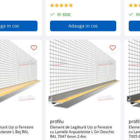
In stoc
In
ga in cos
Adauga in cos
pröfilu
pröfi
ură Uși și Ferestre
Element de Legătură Uși și Ferestre
Elemen
leiste L Bej RAL
cu Lamelă Anputzleiste L Gri Deschis
cu Lam
RAL 7047 6mm 2.4m
7005 