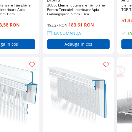
tanșare Tâmplărie
30buc Element Etanșare Tâmplărie
Eleme
 interioare Apia
Pentru Tencuieli interioare Apia
TOP-T
 6mm 1.6m
Laibungsprofil 9mm 1.4m
51,3
3,58 RON
183,61 RON
193,27 RON
LA COMANDA
In
ga in cos
Adauga in cos