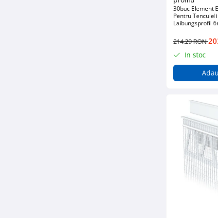
Fixări
30buc Element E
Pentru Tencuieli
Scule
Laibungsprofil
Zugrăveli și Vopsitorii
20
214,29 RON
Tencuieli Clasice și Șape
In stoc
Placări Suprafețe
Adau
Tencuieli Ipsos și Gips Carton
Termoizolații Fațade
Instrumente de Masura
Tăiere, Găurire, Șlefuire
Accesorii Echipamente Protecția
Muncii
Plăcuțe, Semne și Avertizări
Manusi
Plase de Protecție
Curățenie & întreținere
Mături