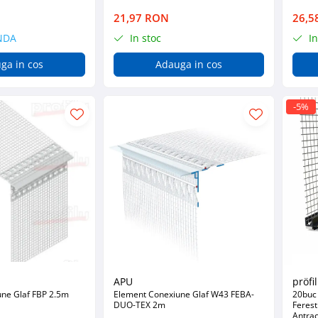
21,97 RON
26,5
NDA
In stoc
In
ga in cos
Adauga in cos
-5%
APU
pröfi
ne Glaf FBP 2.5m
Element Conexiune Glaf W43 FEBA-
20buc 
DUO-TEX 2m
Ferest
Antra