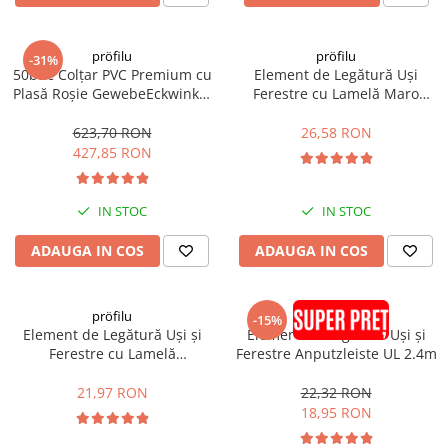
pröfilu
pröfilu
-31%
50buc Colțar PVC Premium cu
Element de Legătură Uși
Plasă Roșie GewebeEckwinkel
Ferestre cu Lamelă Maro
150x100mm 125m
Anputzleiste L RAL8024 2.4m
623,70 RON
26,58 RON
427,85 RON
IN STOC
IN STOC
ADAUGA IN COS
ADAUGA IN COS
pröfilu
pröfilu
-15%
Element de Legătură Uși și
Element de Legătură Uși și
Ferestre cu Lamelă
Ferestre Anputzleiste UL 2.4m
Anputzleiste L Antracit RAL
7016 6mm 2.4m
21,97 RON
22,32 RON
18,95 RON