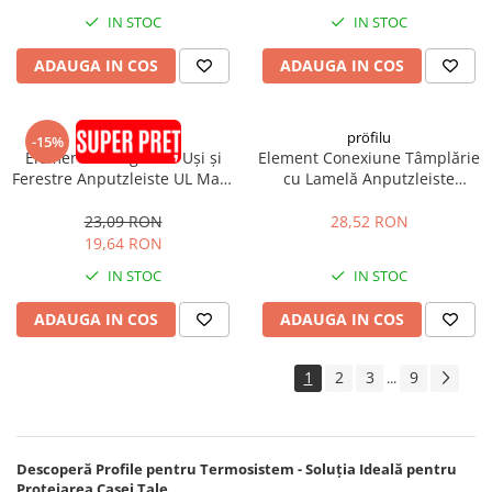
IN STOC
IN STOC
ADAUGA IN COS
ADAUGA IN COS
pröfilu
pröfilu
-15%
Element de Legătură Uși și
Element Conexiune Tâmplărie
Ferestre Anputzleiste UL Maro
cu Lamelă Anputzleiste
RAL8024 2.4m
Schutzlippe aus Weich-PVC LS
2D 9mm 2.6m
23,09 RON
28,52 RON
19,64 RON
IN STOC
IN STOC
ADAUGA IN COS
ADAUGA IN COS
1
2
3
9
...
Descoperă Profile pentru Termosistem - Soluția Ideală pentru
Protejarea Casei Tale