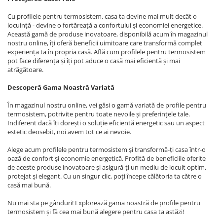
Cu profilele pentru termosistem, casa ta devine mai mult decât o
locuință - devine o fortăreață a confortului și economiei energetice.
Această gamă de produse inovatoare, disponibilă acum în magazinul
nostru online, îți oferă beneficii uimitoare care transformă complet
experiența ta în propria casă. Află cum profilele pentru termosistem
pot face diferența și îți pot aduce o casă mai eficientă și mai
atrăgătoare.
Descoperă Gama Noastră Variată
În magazinul nostru online, vei găsi o gamă variată de profile pentru
termosistem, potrivite pentru toate nevoile și preferințele tale.
Indiferent dacă îți dorești o soluție eficientă energetic sau un aspect
estetic deosebit, noi avem tot ce ai nevoie.
Alege acum profilele pentru termosistem și transformă-ți casa într-o
oază de confort și economie energetică. Profită de beneficiile oferite
de aceste produse inovatoare și asigură-ți un mediu de locuit optim,
protejat și elegant. Cu un singur clic, poți începe călătoria ta către o
casă mai bună.
Nu mai sta pe gânduri! Explorează gama noastră de profile pentru
termosistem și fă cea mai bună alegere pentru casa ta astăzi!