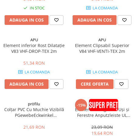
IN STOC
LA COMANDA
ADAUGA IN COS
ADAUGA IN COS
APU
APU
Element inferior Rost Dilatație
Element Clipsabil Superior
V83 VHF-DROP-TEX 2m
V84 VHF-VENTI-TEX 2m
51,34 RON
LA COMANDA
LA COMANDA
ADAUGA IN COS
CERE OFERTA
pröfilu
pröfilu
-15%
Colțar PVC Cu Muchie Vizibilă
Element de Legătură Uși și
PGewebeEckwinkel
Ferestre Anputzleiste UL
100x100mm 2.5m
Antracit RAL7016 2.4m
21,69 RON
23,09 RON
19,64 RON