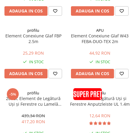
ADAUGA IN COS
ADAUGA IN COS
pröfilu
APU
Element Conexiune Glaf FBP
Element Conexiune Glaf W43
2.5m
FEBA-DUO-TEX 2m
25,29 RON
44,92 RON
IN STOC
IN STOC
ADAUGA IN COS
ADAUGA IN COS
pröfilu
pröfilu
-5%
20buc Element de Legătură
Element de Legătură Uși și
Uși și Ferestre cu Lamelă
Ferestre Anputzleiste UL 1.4m
Anputzleiste L Antracit RAL
7016 6mm 2.4m
439,34 RON
12,64 RON
417,20 RON