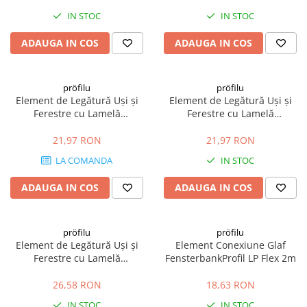
IN STOC
IN STOC
ADAUGA IN COS
ADAUGA IN COS
pröfilu
pröfilu
Element de Legătură Uși și
Element de Legătură Uși și
Ferestre cu Lamelă
Ferestre cu Lamelă
Anputzleiste L Bej RAL 1015
Anputzleiste L Gri Deschis RAL
6mm 2.4m
7047 6mm 2.4m
21,97 RON
21,97 RON
LA COMANDA
IN STOC
ADAUGA IN COS
ADAUGA IN COS
pröfilu
pröfilu
Element de Legătură Uși și
Element Conexiune Glaf
Ferestre cu Lamelă
FensterbankProfil LP Flex 2m
Anputzleiste L Gri RAL 7005
6mm 2.4m
26,58 RON
18,63 RON
IN STOC
IN STOC