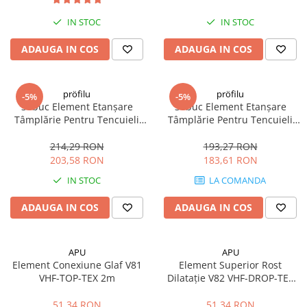
IN STOC
IN STOC
ADAUGA IN COS
ADAUGA IN COS
pröfilu
pröfilu
-5%
-5%
30buc Element Etanșare
30buc Element Etanșare
Tâmplărie Pentru Tencuieli
Tâmplărie Pentru Tencuieli
interioare Apia Laibungsprofil
interioare Apia Laibungsprofil
6mm 1.6m
9mm 1.4m
214,29 RON
193,27 RON
203,58 RON
183,61 RON
IN STOC
LA COMANDA
ADAUGA IN COS
ADAUGA IN COS
APU
APU
Element Conexiune Glaf V81
Element Superior Rost
VHF-TOP-TEX 2m
Dilatație V82 VHF-DROP-TEX
2m
51,34 RON
51,34 RON