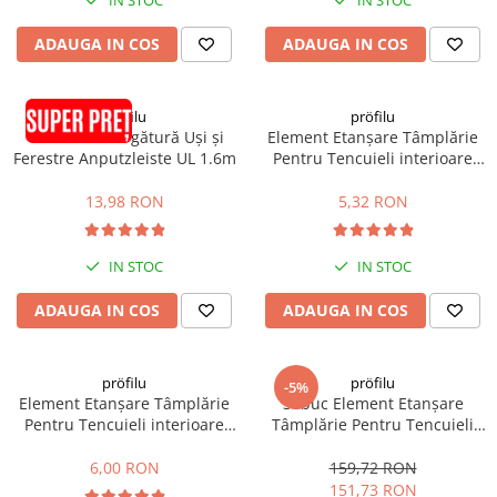
IN STOC
IN STOC
ADAUGA IN COS
ADAUGA IN COS
pröfilu
pröfilu
Element de Legătură Uși și
Element Etanșare Tâmplărie
Ferestre Anputzleiste UL 1.6m
Pentru Tencuieli interioare
Apia Laibungsprofil 6mm
1.4m
13,98 RON
5,32 RON
IN STOC
IN STOC
ADAUGA IN COS
ADAUGA IN COS
pröfilu
pröfilu
-5%
Element Etanșare Tâmplărie
30buc Element Etanșare
Pentru Tencuieli interioare
Tâmplărie Pentru Tencuieli
Apia Laibungsprofil 6mm
interioare Apia Laibungsprofil
1.6m
6mm 1.4m
6,00 RON
159,72 RON
151,73 RON