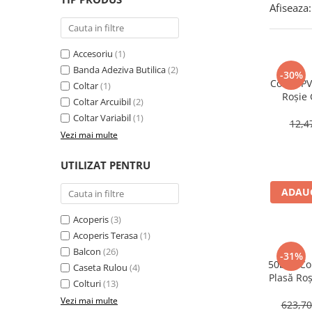
Plasă Armare
Afiseaza:
Plasă Termoizolație
Plasă Tencuieli și Șape
Accesoriu
(1)
Alte Plase
Banda Adeziva Butilica
(2)
-30%
Doze și Platforme
Colțar P
Coltar
(1)
Roșie
Adezivi Termoizolații
Coltar Arcuibil
(2)
15
Coltar Variabil
(1)
Benzi Adezive
12,
Vezi mai multe
Barieră de Vapori
Etanșare Străpungeri
UTILIZAT PENTRU
Folie Difuzie Anticondens
ADAUG
Vată Minerală
Acoperis
(3)
Vată Bazaltică
Acoperis Terasa
(1)
Polistiren Expandat & Extrudat
Balcon
(26)
-31%
50buc Co
Finisaje
Caseta Rulou
(4)
Plasă Ro
Colturi
(13)
Accesorii Finisaje
15
Vezi mai multe
623,7
Uși de Vizitare