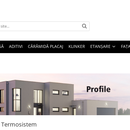
SĂ
ADITIVI
CĂRĂMIDĂ PLACAJ
KLINKER
ETANȘARE
FAȚ
e Termosistem