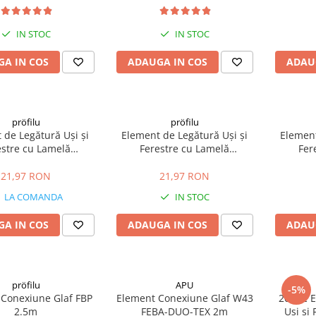
IN STOC
IN STOC
A IN COS
ADAUGA IN COS
ADAU
pröfilu
pröfilu
 de Legătură Uși și
Element de Legătură Uși și
Element
estre cu Lamelă
Ferestre cu Lamelă
Fer
iste L Bej RAL 1015
Anputzleiste L Gri Deschis RAL
Anputzl
6mm 2.4m
7047 6mm 2.4m
21,97 RON
21,97 RON
LA COMANDA
IN STOC
A IN COS
ADAUGA IN COS
ADAU
pröfilu
APU
-5%
 Conexiune Glaf FBP
Element Conexiune Glaf W43
20buc E
2.5m
FEBA-DUO-TEX 2m
Uși și