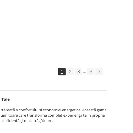
1
2
3
9
...
 Tale
ortăreață a confortului și economiei energetice. Această gamă
i uimitoare care transformă complet experiența ta în propria
ai eficientă și mai atrăgătoare.