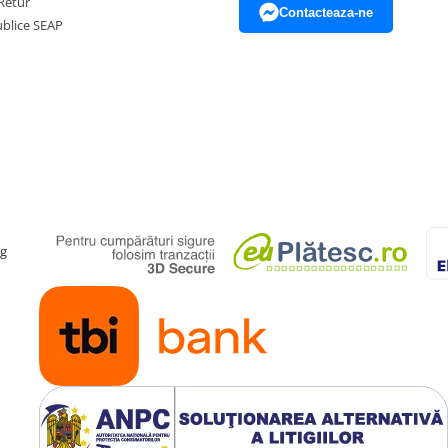
Retur
Contacteaza-ne
Publice SEAP
ag