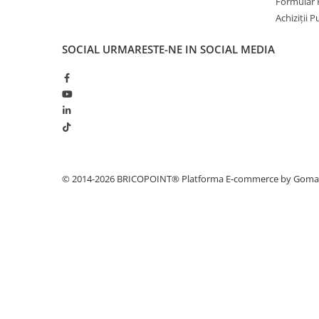
Formular 
Fixări
Achiziții 
Scule
Zugrăveli și Vopsitorii
SOCIAL
URMARESTE-NE IN SOCIAL MEDIA
Tencuieli Clasice și Șape
Placări Suprafețe
Tencuieli Ipsos și Gips Carton
Termoizolații Fațade
Instrumente de Masura
Tăiere, Găurire, Șlefuire
© 2014-2026 BRICOPOINT®
Platforma E-commerce by Gom
Accesorii Echipamente Protecția
Muncii
Plăcuțe, Semne și Avertizări
Manusi
Plase de Protecție
Curățenie & întreținere
Mături