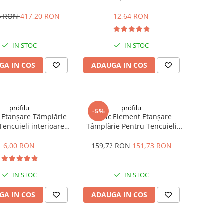
eiste L Antracit RAL
016 6mm 2.4m
4 RON
417,20 RON
12,64 RON
IN STOC
IN STOC
GA IN COS
ADAUGA IN COS
pröfilu
pröfilu
-5%
 Etanșare Tâmplărie
30buc Element Etanșare
Tencuieli interioare
Tâmplărie Pentru Tencuieli
bungsprofil 6mm 1.6m
interioare Apia Laibungsprofil
6mm 1.4m
6,00 RON
159,72 RON
151,73 RON
IN STOC
IN STOC
GA IN COS
ADAUGA IN COS