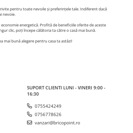
vite pentru toate nevoile și preferințele tale. Indiferent dacă
ai nevoie.
 economie energetică. Profită de beneficiile oferite de aceste
gur clic, poți începe călătoria ta către o casă mai bună.
a mai bună alegere pentru casa ta astăzi!
SUPORT CLIENTI
LUNI - VINERI 9:00 -
16:30
0755424249
0756778626
vanzari@bricopoint.ro