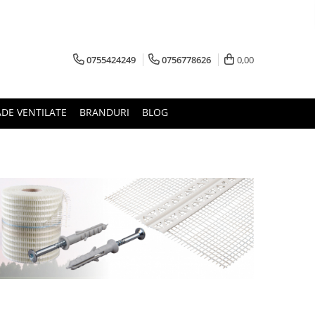
0755424249
0756778626
0,00
ADE VENTILATE
BRANDURI
BLOG