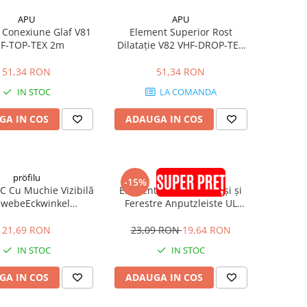
APU
APU
 Conexiune Glaf V81
Element Superior Rost
F-TOP-TEX 2m
Dilatație V82 VHF-DROP-TEX
2m
51,34 RON
51,34 RON
IN STOC
LA COMANDA
GA IN COS
ADAUGA IN COS
pröfilu
pröfilu
-15%
VC Cu Muchie Vizibilă
Element de Legătură Uși și
webeEckwinkel
Ferestre Anputzleiste UL
0x100mm 2.5m
Antracit RAL7016 2.4m
21,69 RON
23,09 RON
19,64 RON
IN STOC
IN STOC
GA IN COS
ADAUGA IN COS