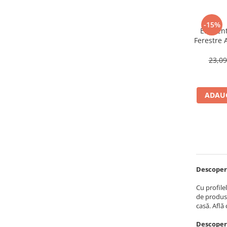
Profile Betoane
Reparare Beton, Subturnări și
-15%
Ancorări
Element
Ferestre 
Mortare Speciale
R
Gleturi
23,0
Decorative
Profile Decorative
ADAUG
Ancadramente Uși și Ferestre
Solbancuri / Pervaze
Termosistem Decorativ
Brâuri Decorative
Scafe pentru Led
Cornișe
Descoperă
Plinte
Cu profile
Panouri Decorative 3D
de produse
casă. Află
Accesorii Montaj
Glafuri
Descoper