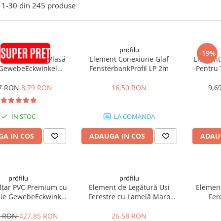
1-
30
din
245
produse
pröfilu
pröfilu
-19%
VC Premium cu Plasă
Element Conexiune Glaf
Element
 GewebeEckwinkel
FensterbankProfil LP 2m
Pentru 
0x100mm 2.5m
Apia Lai
47 RON
8,79 RON
16,50 RON
9,6
IN STOC
LA COMANDA
A IN COS
ADAUGA IN COS
ADAU
pröfilu
pröfilu
lțar PVC Premium cu
Element de Legătură Uși
Element
șie GewebeEckwinkel
Ferestre cu Lamelă Maro
Fer
0x100mm 125m
Anputzleiste L RAL8024 2.4m
Anputzl
7
0 RON
427,85 RON
26,58 RON