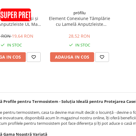
pröfilu
pröfilu
 de Legătură Uși și
Element Conexiune Tâmplărie
Anputzleiste UL Maro
cu Lamelă Anputzleiste
AL8024 2.4m
Schutzlippe aus Weich-PVC LS
2D 9mm 2.6m
9 RON
19,64 RON
28,52 RON
IN STOC
IN STOC
A IN COS
ADAUGA IN COS
 Profile pentru Termosistem - Soluția Ideală pentru Protejarea Casei
le pentru termosistem, casa ta devine mai mult decât o locuință - devine o f
 inovatoare, disponibilă acum în magazinul nostru online, îți oferă benefici
 cum profilele pentru termosistem pot face diferența și îți pot aduce o casă m
ă Gama Noastră Variată