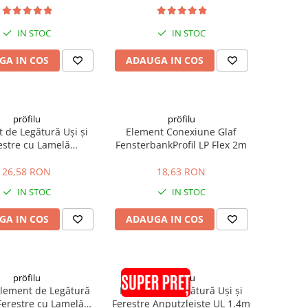
IN STOC
IN STOC
GA IN COS
ADAUGA IN COS
pröfilu
pröfilu
 de Legătură Uși și
Element Conexiune Glaf
estre cu Lamelă
FensterbankProfil LP Flex 2m
eiste L Gri RAL 7005
6mm 2.4m
26,58 RON
18,63 RON
IN STOC
IN STOC
GA IN COS
ADAUGA IN COS
pröfilu
pröfilu
lement de Legătură
Element de Legătură Uși și
 Ferestre cu Lamelă
Ferestre Anputzleiste UL 1.4m