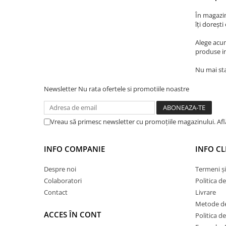
Glafuri din Ceramică
În magazin
Glafuri din Aluminiu
îți doreșt
Vopsele & Tencuieli Decorative
Alege acum
Tencuieli Decorative
produse in
Finisaje Giorgio Graesan
Nu mai sta
Lacuri, Baițuri, Produse de Pregătit
și Tratat Suprafețe
Newsletter
Nu rata ofertele si promotiile noastre
Tehnici Decorative
Tapet Fibră de Sticlă
Vreau să primesc newsletter cu promoțiile magazinului. Af
Capace de Gard
Cărămidă Klinker
INFO COMPANIE
INFO CL
Termice
Despre noi
Termeni și
Sobe și Șeminee
Colaboratori
Politica d
Coșuri și Tubulatură Evacuare
Contact
Livrare
Ventilație, Climatizare
Metode de
ACCES ÎN CONT
Politica d
Accesorii Ventilație