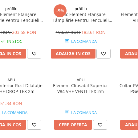
pröfilu
pröfilu
-5%
Element Etanșare
30buc Element Etanșare
Element
ie Pentru Tencuieli
Tâmplărie Pentru Tencuieli
VH
e Apia Laibungsprofil
interioare Apia Laibungsprofil
6mm 1.6m
9mm 1.4m
9 RON
203,58 RON
193,27 RON
183,61 RON
IN STOC
LA COMANDA
A IN COS
ADAUGA IN COS
ADAU
APU
APU
nferior Rost Dilatație
Element Clipsabil Superior
Colțar P
VHF-DROP-TEX 2m
V84 VHF-VENTI-TEX 2m
PGe
10
51,34 RON
LA COMANDA
LA COMANDA
A IN COS
CERE OFERTA
ADAU