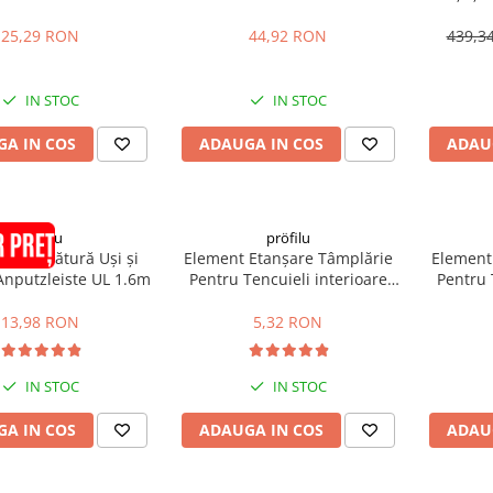
Anputzl
7
25,29 RON
44,92 RON
439,3
IN STOC
IN STOC
A IN COS
ADAUGA IN COS
ADAU
pröfilu
pröfilu
 de Legătură Uși și
Element Etanșare Tâmplărie
Element
Anputzleiste UL 1.6m
Pentru Tencuieli interioare
Pentru 
Apia Laibungsprofil 6mm 1.4m
Apia Lai
13,98 RON
5,32 RON
IN STOC
IN STOC
A IN COS
ADAUGA IN COS
ADAU