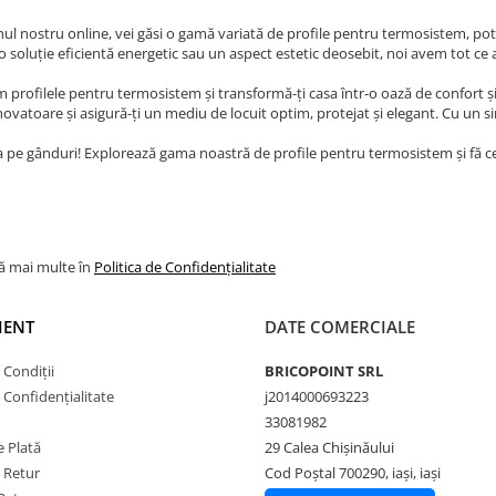
ul nostru online, vei găsi o gamă variată de profile pentru termosistem, potri
i o soluție eficientă energetic sau un aspect estetic deosebit, noi avem tot ce 
 profilele pentru termosistem și transformă-ți casa într-o oază de confort și
ovatoare și asigură-ți un mediu de locuit optim, protejat și elegant. Cu un sin
 pe gânduri! Explorează gama noastră de profile pentru termosistem și fă ce
lă mai multe în
Politica de Confidențialitate
IENT
DATE COMERCIALE
 Condiții
BRICOPOINT SRL
e Confidențialitate
j2014000693223
33081982
 Plată
29 Calea Chișinăului
e Retur
Cod Poștal 700290, iași, iași