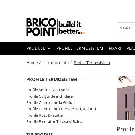
Produse
Etanșare
Termoizolații
La Aer
Profile Termosistem
La Ferestre
La Străpungeri
PRODUSE
PROFILE TERMOSISTEM
FIXĂRI
PLA
Profile Soclu și Accesorii
Profile Colț și de închidere
Home /
Termoizolații /
Profile Termosistem
Profile Conexiune la Glafuri
Profile Conexiune Ferestre, Uși,
Rulouri
PROFILE TERMOSISTEM
Profile Rost Dilatație
Profile Soclu și Accesorii
Profile Picurător Terasă și Balcon
Profile Colț și de închidere
Fixări Termoizolații
Profile Conexiune la Glafuri
Profile Conexiune Ferestre, Uși, Rulouri
Dibluri prin Batere
Profile Rost Dilatație
Dibluri prin înfiletare
Profile Picurător Terasă și Balcon
Accesorii Fixări
Profil
TIP PRODUS