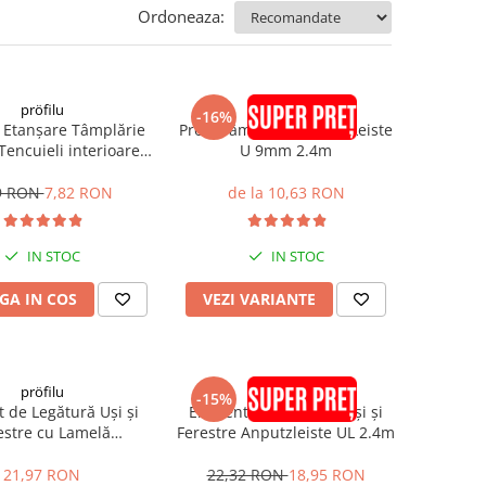
Ordoneaza:
pröfilu
pröfilu
-16%
 Etanșare Tâmplărie
Profil Tâmplărie AnputzLeiste
Tencuieli interioare
U 9mm 2.4m
bungsprofil 6mm 2.4m
9 RON
7,82 RON
de la 10,63 RON
IN STOC
IN STOC
GA IN COS
VEZI VARIANTE
pröfilu
pröfilu
-15%
 de Legătură Uși și
Element de Legătură Uși și
estre cu Lamelă
Ferestre Anputzleiste UL 2.4m
eiste L Antracit RAL
016 6mm 2.4m
21,97 RON
22,32 RON
18,95 RON