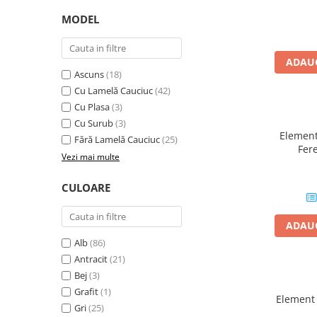
Mascare
MODEL
Garnituri Adezive Uși Ferestre
Gips Carton
ADAUG
Șuruburi Gips Carton
Ascuns
(18)
Piese pentru CD si UA
Cu Lamelă Cauciuc
(42)
Cu Plasa
(3)
Benzi Gips Carton
Cu Surub
(3)
Dibluri Gips Carton
Element
Fără Lamelă Cauciuc
(25)
Profile Gips Carton
Fer
Vezi mai multe
Anputzle
Ipsos îmbinare Gips Carton
Plăci Gips Carton
CULOARE
Acoperiri Elastice, Textile și din
Lemn
ADAUG
Adezivi Acoperiri Elastice și Textile
Alb
(86)
Adezivi Parchet și Lemn
Antracit
(21)
Produse pentru Curățare
Bej
(3)
Grafit
(1)
Colțare Protecție
Element
Gri
(25)
Profile Baie