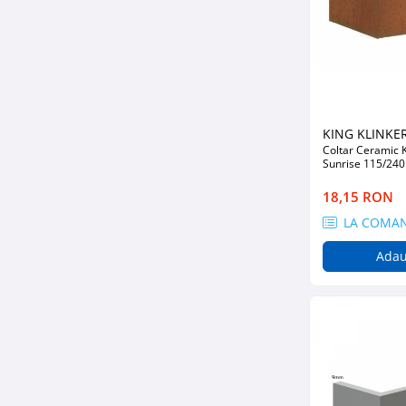
Profile Betoane
Reparare Beton, Subturnări și
Ancorări
Mortare Speciale
Gleturi
Decorative
KING KLINKE
Coltar Ceramic 
Profile Decorative
Sunrise 115/240
Ancadramente Uși și Ferestre
18,15 RON
Solbancuri / Pervaze
LA COMA
Termosistem Decorativ
Brâuri Decorative
Adau
Scafe pentru Led
Cornișe
Plinte
Panouri Decorative 3D
Accesorii Montaj
Glafuri