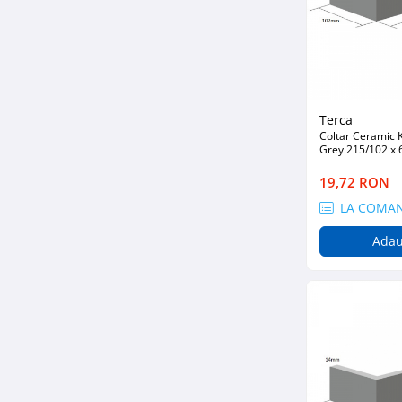
Fixări
Scule
Zugrăveli și Vopsitorii
Tencuieli Clasice și Șape
Placări Suprafețe
Terca
Coltar Ceramic 
Tencuieli Ipsos și Gips Carton
Grey 215/102 x
Termoizolații Fațade
19,72 RON
Instrumente de Masura
LA COMA
Tăiere, Găurire, Șlefuire
Adau
Accesorii Echipamente Protecția
Muncii
Plăcuțe, Semne și Avertizări
Manusi
Plase de Protecție
Curățenie & întreținere
Mături