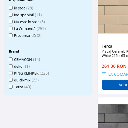
Placări Ceramice și din Piatră
(28)
în stoc
(11)
indisponibil
Profile Dilatatie
(3)
Nu este în stoc
Chituri de Rosturi
(259)
La Comandă
Distanțiere si Pene pentru Nivelare
(2)
Precomandă
Adezivi
Terca
Produse pentru Curățare
Brand
Placaj Ceramic K
Latex pentru Adezivi și Chituri
White 215 x 65
(14)
CEMACON
Hidroizolații
261,36 RON
(1)
dekor
Accesorii Hidroizolații
(225)
KING KLINKER
LA COMA
Etanșanți Elastici și Adezivi
(23)
quick-mix
Adau
Etanșanți
(40)
Terca
Adezivi și Etanșanți
Fund de Rost
Benzi de Etanșare
Impermeabilizări Suprafețe
Hidroizolații Flexibile