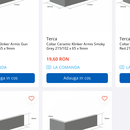
Terca
Terc
Klinker Armis Gun
Coltar Ceramic Klinker Armis Smoky
Coltar
 65 x 9mm
Grey 215/102 x 65 x 9mm
Red 2
19,60 RON
NDA
LA COMANDA
L
ga in cos
Adauga in cos