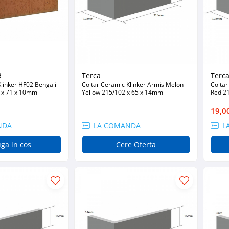
R
Terca
Terc
Klinker HF02 Bengali
Coltar Ceramic Klinker Armis Melon
Coltar
 x 71 x 10mm
Yellow 215/102 x 65 x 14mm
Red 2
19,0
NDA
LA COMANDA
L
ga in cos
Cere Oferta