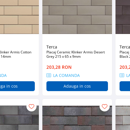
Terca
Terc
linker Armis Cotton
Placaj Ceramic Klinker Armis Desert
Placaj
 x 14mm
Grey 215 x 65 x 9mm
Black
203,28 RON
203,
NDA
LA COMANDA
L
ga in cos
Adauga in cos