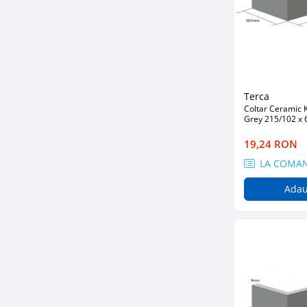
Glafuri din Ceramică
Glafuri din Aluminiu
Vopsele & Tencuieli Decorative
Tencuieli Decorative
Finisaje Giorgio Graesan
Terca
Lacuri, Baițuri, Produse de Pregătit
Coltar Ceramic 
și Tratat Suprafețe
Grey 215/102 x
Tehnici Decorative
19,24 RON
Tapet Fibră de Sticlă
LA COMA
Capace de Gard
Adau
Cărămidă Klinker
Termice
Sobe și Șeminee
Coșuri și Tubulatură Evacuare
Ventilație, Climatizare
Accesorii Ventilație