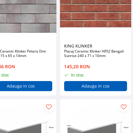
a
KING KLINKER
 Ceramic Klinker Pelaris Dim
Placaj Ceramic Klinker HF02 Bengali
215 x 65 x 14mm
Sunrise 240 x 71 x 10mm
36 RON
145,20 RON
 stoc
In stoc
Adauga in cos
Adauga in cos