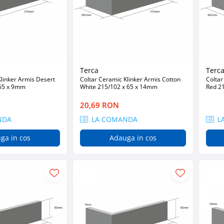
Terca
Terc
Klinker Armis Desert
Coltar Ceramic Klinker Armis Cotton
Coltar
 65 x 9mm
White 215/102 x 65 x 14mm
Red 2
20,69 RON
NDA
LA COMANDA
L
ga in cos
Adauga in cos