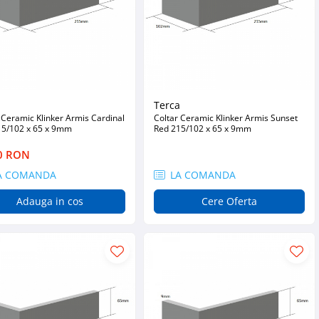
a
Terca
 Ceramic Klinker Armis Cardinal
Coltar Ceramic Klinker Armis Sunset
15/102 x 65 x 9mm
Red 215/102 x 65 x 9mm
0 RON
A COMANDA
LA COMANDA
Adauga in cos
Cere Oferta