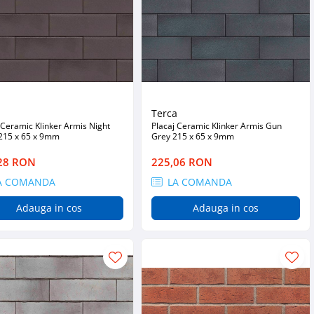
a
Terca
 Ceramic Klinker Armis Night
Placaj Ceramic Klinker Armis Gun
 215 x 65 x 9mm
Grey 215 x 65 x 9mm
28 RON
225,06 RON
A COMANDA
LA COMANDA
Adauga in cos
Adauga in cos