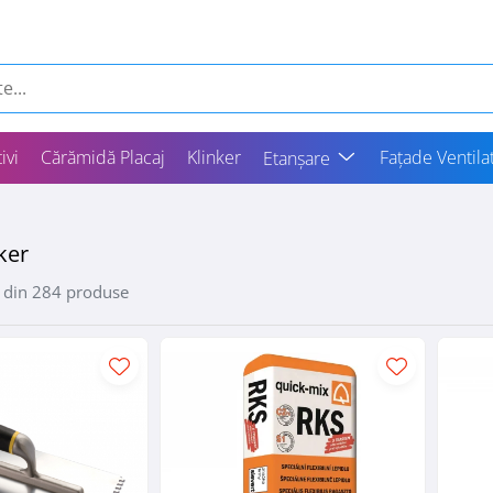
ivi
Cărămidă Placaj
Klinker
Fațade Ventila
Etanșare
ker
din
284
produse