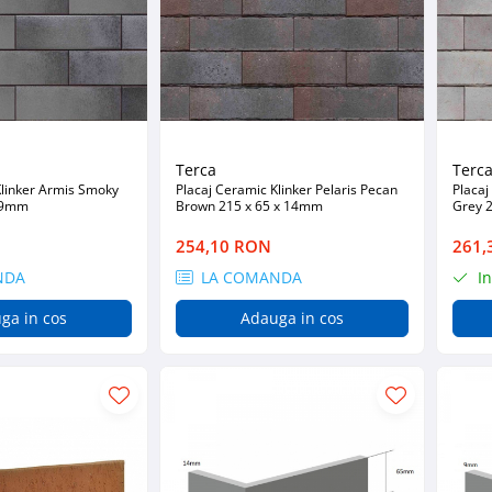
Terca
Terc
Klinker Armis Smoky
Placaj Ceramic Klinker Pelaris Pecan
Placaj
x 9mm
Brown 215 x 65 x 14mm
Grey 
254,10 RON
261,
NDA
LA COMANDA
In
ga in cos
Adauga in cos