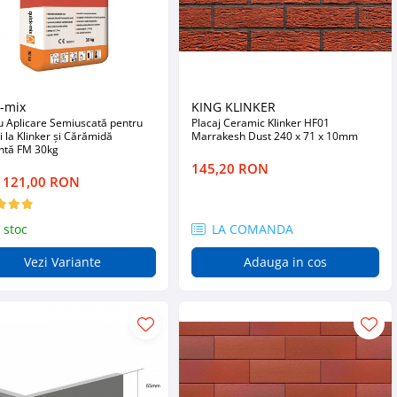
k-mix
KING KLINKER
u Aplicare Semiuscată pentru
Placaj Ceramic Klinker HF01
i la Klinker și Cărămidă
Marrakesh Dust 240 x 71 x 10mm
ntă FM 30kg
145,20 RON
a 121,00 RON
 stoc
LA COMANDA
Vezi Variante
Adauga in cos