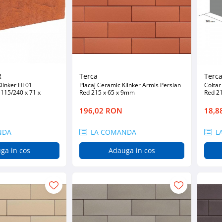
R
Terca
Terc
Klinker HF01
Placaj Ceramic Klinker Armis Persian
Coltar
115/240 x 71 x
Red 215 x 65 x 9mm
Red 2
196,02 RON
18,8
NDA
LA COMANDA
L
ga in cos
Adauga in cos