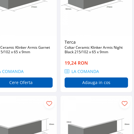
a
Terca
 Ceramic Klinker Armis Garnet
Coltar Ceramic Klinker Armis Night
15/102 x 65 x 9mm
Black 215/102 x 65 x 9mm
19,24 RON
A COMANDA
LA COMANDA
Cere Oferta
Adauga in cos