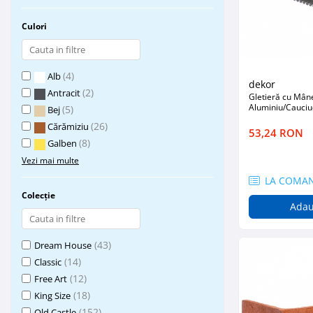
Plasă Armare
Plasă Termoizolație
Culori
Plasă Tencuieli și Șape
Alte Plase
(4)
Alb
Doze și Platforme
dekor
(2)
Antracit
Gletieră cu Mân
Adezivi Termoizolații
Aluminiu/Cauciu
(5)
Bej
Benzi Adezive
(26)
Cărămiziu
53,24 RON
Barieră de Vapori
(8)
Galben
Vezi mai multe
Etanșare Străpungeri
LA COMA
Folie Difuzie Anticondens
Colecție
Adau
Vată Minerală
Vată Bazaltică
(43)
Dream House
Polistiren Expandat & Extrudat
(14)
Classic
Finisaje
(12)
Free Art
Accesorii Finisaje
(18)
King Size
Uși de Vizitare
(152)
Old Castle