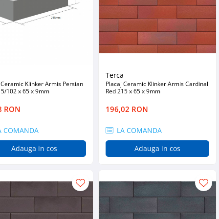
a
Terca
 Ceramic Klinker Armis Persian
Placaj Ceramic Klinker Armis Cardinal
15/102 x 65 x 9mm
Red 215 x 65 x 9mm
8 RON
196,02 RON
A COMANDA
LA COMANDA
Adauga in cos
Adauga in cos