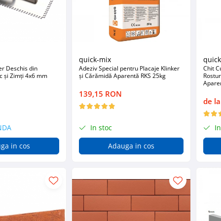
quick-mix
quic
er Deschis din
Adeziv Special pentru Placaje Klinker
Chit C
c și Zimți 4x6 mm
și Cărămidă Aparentă RKS 25kg
Rostur
Apare
139,15 RON
de l
NDA
In stoc
In
ga in cos
Adauga in cos