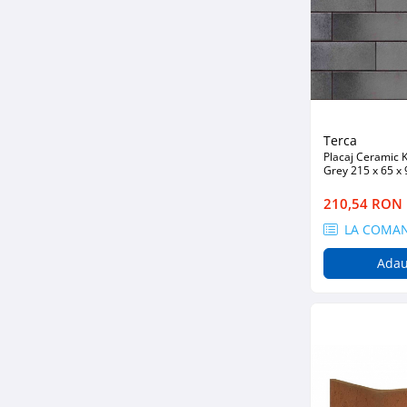
Hidroizolații Lichide
Hidroizolații Bituminoase
Hidrofobizare și Tratamente
Tencuieli și Betoane
Amorse Tencuieli
Pardoseli și Nivelare Suport
Terca
Placaj Ceramic 
Nivelare Grosieră
Grey 215 x 65 
Nivelare în Strat Subțire
210,54 RON
Rașini Reparații Fisuri Șapă
LA COMA
Aditivi pentru Șape
Amorse și Promotori de Aderență
Adau
Stabilizare Suport
Aditivi pentru Betoane și Mortare
Profile Tencuieli și Glet
Profile Glet
Profile Tencuieli